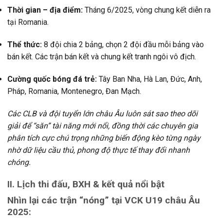
Thời gian – địa điểm:
Tháng 6/2025, vòng chung kết diễn ra
tại Romania.
Thể thức:
8 đội chia 2 bảng, chọn 2 đội đầu mỗi bảng vào
bán kết. Các trận bán kết và chung kết tranh ngôi vô địch.
Cường quốc bóng đá trẻ:
Tây Ban Nha, Hà Lan, Đức, Anh,
Pháp, Romania, Montenegro, Đan Mạch.
Các CLB và đội tuyển lớn châu Âu luôn sát sao theo dõi
giải để “săn” tài năng mới nổi, đồng thời các chuyên gia
phân tích cực chú trọng những biến động kèo từng ngày
nhờ dữ liệu cầu thủ, phong độ thực tế thay đổi nhanh
chóng
.
II. Lịch thi đấu, BXH & kết quả nổi bật
Nhìn lại các trận “nóng” tại VCK U19 châu Âu
2025: