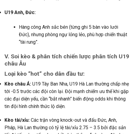
U19 Anh, Đức:
Hàng công Anh sắc bén (từng ghi 5 bàn vào lưới
Đức), nhưng phòng ngự lỏng lẻo, phù hợp chiến thuật
“tài rung”.
V. Soi kèo & phân tích chiến lược phân tích U19
châu Âu
Loại kèo “hot” cho dân đầu tư:
Kèo châu Á:
U19 Tây Ban Nha, U19 Hà Lan thường chấp nhẹ
tới -0.5 trước các đội còn lại. Đội mạnh chiếm ưu thế khi gặp
các đại diện yếu, cần “bắt nhanh” biến động odds khi thông
tin đội hình chính thức lộ diện
.
Kèo tài/xỉu:
Các trận vòng knock-out và đấu Đức, Anh,
Pháp, Hà Lan thường có tỷ lệ tài/xỉu 2.75 – 3.5 bởi đặc sản