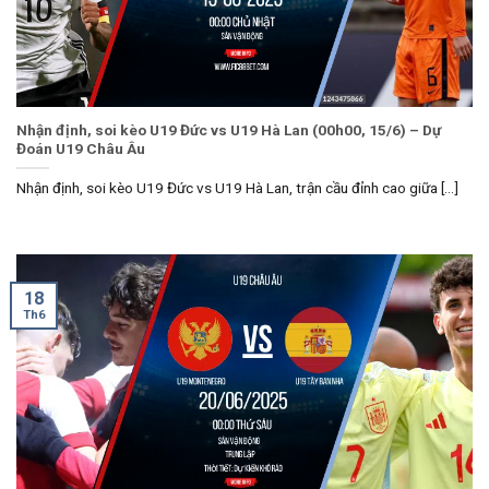
Nhận định, soi kèo U19 Đức vs U19 Hà Lan (00h00, 15/6) – Dự
Đoán U19 Châu Âu
Nhận định, soi kèo U19 Đức vs U19 Hà Lan, trận cầu đỉnh cao giữa [...]
18
Th6