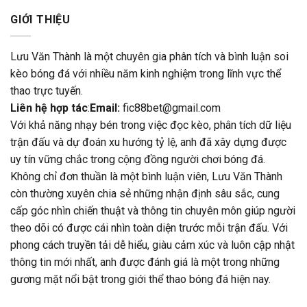
GIỚI THIỆU
Lưu Văn Thành là một chuyên gia phân tích và bình luận soi
kèo bóng đá với nhiều năm kinh nghiệm trong lĩnh vực thể
thao trực tuyến.
Liên hệ hợp tác
:
Email:
fic88bet@gmail.com
Với khả năng nhạy bén trong việc đọc kèo, phân tích dữ liệu
trận đấu và dự đoán xu hướng tỷ lệ, anh đã xây dựng được
uy tín vững chắc trong cộng đồng người chơi bóng đá.
Không chỉ đơn thuần là một bình luận viên, Lưu Văn Thành
còn thường xuyên chia sẻ những nhận định sâu sắc, cung
cấp góc nhìn chiến thuật và thông tin chuyên môn giúp người
theo dõi có được cái nhìn toàn diện trước mỗi trận đấu. Với
phong cách truyền tải dễ hiểu, giàu cảm xúc và luôn cập nhật
thông tin mới nhất, anh được đánh giá là một trong những
gương mặt nổi bật trong giới thể thao bóng đá hiện nay.