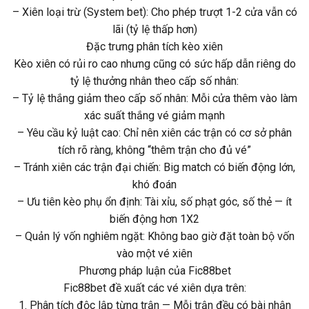
– Xiên loại trừ (System bet): Cho phép trượt 1-2 cửa vẫn có
lãi (tỷ lệ thấp hơn)
Đặc trưng phân tích kèo xiên
Kèo xiên có rủi ro cao nhưng cũng có sức hấp dẫn riêng do
tỷ lệ thưởng nhân theo cấp số nhân:
– Tỷ lệ thắng giảm theo cấp số nhân: Mỗi cửa thêm vào làm
xác suất thắng vé giảm mạnh
– Yêu cầu kỷ luật cao: Chỉ nên xiên các trận có cơ sở phân
tích rõ ràng, không “thêm trận cho đủ vé”
– Tránh xiên các trận đại chiến: Big match có biến động lớn,
khó đoán
– Ưu tiên kèo phụ ổn định: Tài xỉu, số phạt góc, số thẻ — ít
biến động hơn 1X2
– Quản lý vốn nghiêm ngặt: Không bao giờ đặt toàn bộ vốn
vào một vé xiên
Phương pháp luận của Fic88bet
Fic88bet đề xuất các vé xiên dựa trên:
1. Phân tích độc lập từng trận — Mỗi trận đều có bài nhận