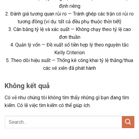
định riêng
2. Đánh giá tương quan rủi ro — Tránh ghép các trận có rủi ro
tương đồng (ví dụ: tất cả đều phụ thuộc thời tiết)
3. Cân bằng tỷ lệ và xác suất — Không chạy theo tỷ lệ cao
đơn thuần
4. Quản lý vốn — Đề xuất số tiền hợp lý theo nguyên tắc
Kelly Criterion
5. Theo dõi hiệu suất — Thống kê công khai tỷ lệ thắng/thua
các vé xiên đã phát hành
Không kết quả
Có vẻ như chúng tôi không tìm thấy những gì bạn đang tìm
kiếm. Có lẽ việc tìm kiếm có thể giúp ích.