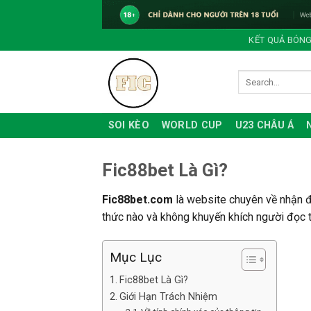
Chuyển
đến
KẾT QUẢ BÓN
nội
dung
SOI KÈO
WORLD CUP
U23 CHÂU Á
Fic88bet Là Gì?
Fic88bet.com
là website chuyên về nhận đ
thức nào và không khuyến khích người đọc 
Mục Lục
Fic88bet Là Gì?
Giới Hạn Trách Nhiệm