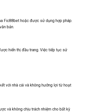
ệ của Fic88bet hoặc được sử dụng hợp pháp.
văn bản.
ợc hiển thị đầu trang. Việc tiếp tục sử
kết với nhà cái và không hưởng lợi từ hoạt
ược và không chịu trách nhiệm cho bất kỳ