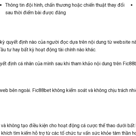
Thông tin đội hình, chấn thương hoặc chiến thuật thay đổi
sau thời điểm bài được đăng
kỳ quyết định nào của người đọc dựa trên nội dung từ website 
đầu tư hay bất kỳ hoạt động tài chính nào khác.
yết định cá nhân của mình sau khi tham khảo nội dung trên Fic88b
 web bên ngoài. Fic88bet không kiểm soát và không chịu trách nh
và không tạo điều kiện cho hoạt động cá cược thể thao dưới bất 
 khích tìm kiếm hỗ trợ từ các tổ chức tư vấn sức khỏe tâm thần h