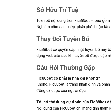
Sở Hữu Trí Tuệ
Toàn bộ nội dung trên Fic88bet — bao gồm bà
Nghiêm cấm sao chép, phân phối hoặc tái s
Thay Đổi Tuyên Bố
Fic88bet có quyền cập nhật tuyên bố này bấ
dụng website sau khi tuyên bố được cập nh
Câu Hỏi Thường Gặp
Fic88bet có phải là nhà cái không?
Không. Fic88bet là trang nhận định và phân 
động cá cược của người đọc.
Tôi có thể dùng dự đoán của Fic88bet đ
Nội dung của Fic88bet chỉ mang tính tham k