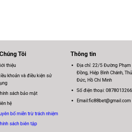
Chúng Tôi
Thông tin
iới thiệu
Địa chỉ:
22/5 Đường Phạm
Đồng, Hiệp Bình Chánh, Th
iều khoản và điều kiện sử
Đức, Hồ Chí Minh
ụng
Số điện thoại: 087801326
hính sách bảo mật
Email:
fic88bet@gmail.com
iên hệ
uyên bố miễn trừ trách nhiệm
hính sách biên tập