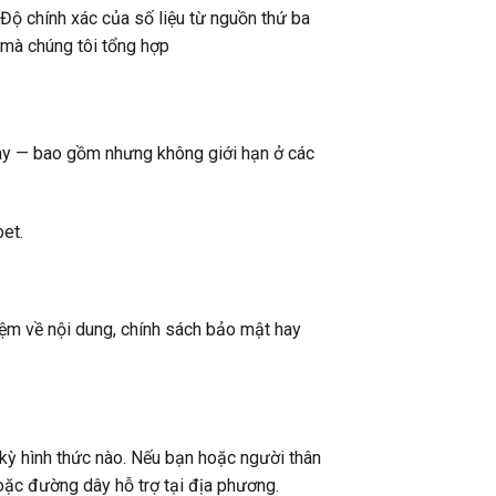
Độ chính xác của số liệu từ nguồn thứ ba
mà chúng tôi tổng hợp
này — bao gồm nhưng không giới hạn ở các
et.
iệm về nội dung, chính sách bảo mật hay
kỳ hình thức nào. Nếu bạn hoặc người thân
oặc đường dây hỗ trợ tại địa phương.