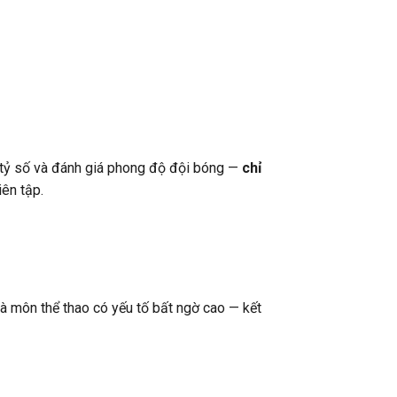
n tỷ số và đánh giá phong độ đội bóng —
chỉ
ên tập.
là môn thể thao có yếu tố bất ngờ cao — kết