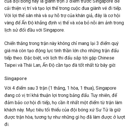
của đội bóng này là giành trọn 3 điểm trước Singapore để
cải thiện vị trí và tạo lợi thế trong cuộc đua giành vé đi tiếp.
Với lợi thế sân nhà và sự hỗ trợ của khán giả, đây là cơ hội
vàng để Ấn Độ khẳng định vị thế và xóa bỏ nỗi ám ảnh trong
lịch sử đối đầu với Singapore.
Chiến thắng trong trận này không chỉ mang lại 3 điểm quý
giá mà còn tạo động lực tinh thần lớn cho những trận đấu
tiếp theo. Đặc biệt, với lịch thi đấu sắp tới gặp Chinese
Taipei và Thái Lan, Ấn Độ cần tạo đà tốt nhất từ bây giờ.
Singapore
Với 4 điểm sau 3 trận (1 thắng, 1 hòa, 1 thua), Singapore
đang có vị trí khá thuận lợi trong bảng đấu. Tuy nhiên, để
đảm bảo cơ hội đi tiếp, họ cần ít nhất một điểm từ trận làm
khách này. Mục tiêu tối thiểu của đội bóng xứ Sư Tử là giữ
được trận hòa, tương tự như những gì họ đã làm được ở lượt
đi.