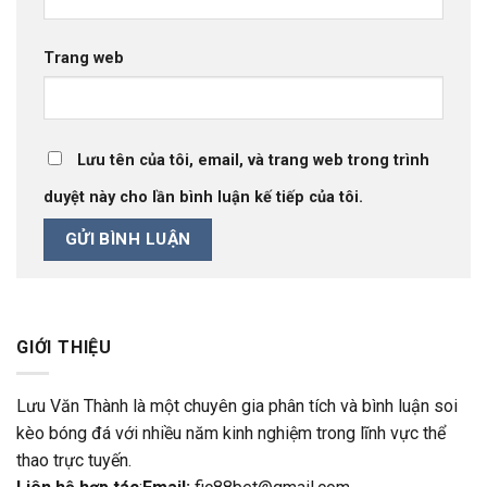
Trang web
Lưu tên của tôi, email, và trang web trong trình
duyệt này cho lần bình luận kế tiếp của tôi.
GIỚI THIỆU
Lưu Văn Thành là một chuyên gia phân tích và bình luận soi
kèo bóng đá với nhiều năm kinh nghiệm trong lĩnh vực thể
thao trực tuyến.