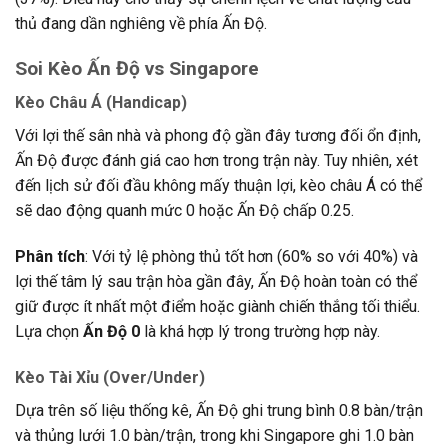
thủ đang dần nghiêng về phía Ấn Độ.
Soi Kèo Ấn Độ vs Singapore
Kèo Châu Á (Handicap)
Với lợi thế sân nhà và phong độ gần đây tương đối ổn định,
Ấn Độ được đánh giá cao hơn trong trận này. Tuy nhiên, xét
đến lịch sử đối đầu không mấy thuận lợi, kèo châu Á có thể
sẽ dao động quanh mức 0 hoặc Ấn Độ chấp 0.25.
Phân tích
: Với tỷ lệ phòng thủ tốt hơn (60% so với 40%) và
lợi thế tâm lý sau trận hòa gần đây, Ấn Độ hoàn toàn có thể
giữ được ít nhất một điểm hoặc giành chiến thắng tối thiểu.
Lựa chọn
Ấn Độ 0
là khá hợp lý trong trường hợp này.
Kèo Tài Xỉu (Over/Under)
Dựa trên số liệu thống kê, Ấn Độ ghi trung bình 0.8 bàn/trận
và thủng lưới 1.0 bàn/trận, trong khi Singapore ghi 1.0 bàn