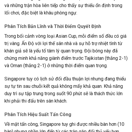
và những trận hòa liên tiếp cho thấy sự thiếu ổn định trong
lối chơi, đặc biệt là khâu phòng ngự.
Phân Tích Bản Lĩnh và Thời Điểm Quyết Định
Trong bối cảnh vòng loại Asian Cup, mỗi điểm số đều có giá
trị vàng. Ấn Độ với lợi thế sân nhà và sự hỗ trợ nhiệt tình từ
khán giả sẽ là yếu tố tâm lý quan trọng. Đội bóng này đã
chứng minh khả năng giành điểm trước Tajikistan (thắng 2-1)
và Oman (thắng 2-1) ở những thời điểm quan trọng.
Singapore tuy có lịch sử đối đầu thuận lợi nhưng đang thiếu
sự tự tin sau chuỗi kết quả không mấy khả quan. Khả năng
duy trì sự tập trung trong suốt 90 phút sẽ là thách thức lớn
khi phải thi đấu trên sân khách.
Phân Tích Hiệu Suất Tấn Công
Về mặt tấn công, Singapore tuy ghi được nhiều bàn hơn (10
bàn) nhưng phần lớn đến từ các trận gặp đối thủ yếu hơn