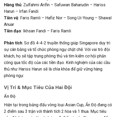
Hàng thủ
: Zulfahmi Arifin – Safuwan Baharudin – Hariss
Harun – Irfan Fandi
Tiền vệ
: Faris Ramli – Hafiz Nor – Song Ui-Young – Shawal
Anuar
Tiền đạo
: Ikhsan Fandi – Faris Ramli
Phân tích
: Sơ đồ 4-4-2 truyền thống giúp Singapore duy trì
sự cân bằng và tổ chức phòng ngự chặt chẽ. Với vai trò đội
khách, họ sẽ tập trung phòng thủ và tìm kiếm cơ hội phản
công qua tốc độ của các tiền đạo. Kinh nghiệm của các cầu
thủ như Hariss Harun sẽ là chìa khóa để giữ vững hàng
phòng ngự.
Vị Trí & Mục Tiêu Của Hai Đội
Ấn Độ
Hiện tại trong bảng đấu vòng loại Asian Cup, Ấn Độ đang có
2 điểm sau 3 trận với thành tích 2 hòa và 1 thua. Mục tiêu