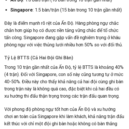
Singapore
: 1.5 bàn/trận (15 bàn trong 10 trận gần nhất)
Đây là điểm mạnh rõ rệt của Ấn Độ. Hàng phòng ngự chắc
chắn hơn giúp họ có được nền tảng vững chắc để tổ chức
tấn công. Singapore đang gặp vấn đề nghiêm trọng ở khâu
phòng ngự với việc thủng lưới nhiều hơn 50% so với đối thủ.
Tỷ Lệ BTTS (Cả Hai Đội Ghi Bàn)
Trong 10 trận gần nhất của Ấn Độ, tỷ lệ BTTS là khoảng 40%
(4 trận). Đối với Singapore, con số này cũng tương tự ở mức
40-50%. Điều này cho thấy khả năng cả hai đội cùng ghi bàn
trong trận này là không quá cao, đặc biệt khi cả hai đều có
xu hướng thi đấu thận trọng trong các trận đấu quan trọng.
Với phong độ phòng ngự tốt hơn của Ấn Độ và xu hướng
chơi an toàn của Singapore khi làm khách, khả năng trận đấu
kết thúc với chỉ một đội ghi bàn hoặc không có bàn thắng