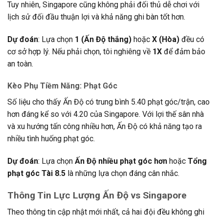
Tuy nhiên, Singapore cũng không phải đối thủ dễ chơi với
lịch sử đối đầu thuận lợi và khả năng ghi bàn tốt hơn.
Dự đoán
: Lựa chọn
1 (Ấn Độ thắng)
hoặc
X (Hòa)
đều có
cơ sở hợp lý. Nếu phải chọn, tôi nghiêng về
1X
để đảm bảo
an toàn.
Kèo Phụ Tiềm Năng: Phạt Góc
Số liệu cho thấy Ấn Độ có trung bình 5.40 phạt góc/trận, cao
hơn đáng kể so với 4.20 của Singapore. Với lợi thế sân nhà
và xu hướng tấn công nhiều hơn, Ấn Độ có khả năng tạo ra
nhiều tình huống phạt góc.
Dự đoán
: Lựa chọn
Ấn Độ nhiều phạt góc hơn
hoặc
Tổng
phạt góc Tài 8.5
là những lựa chọn đáng cân nhắc.
Thông Tin Lực Lượng Ấn Độ vs Singapore
Theo thông tin cập nhật mới nhất, cả hai đội đều không ghi