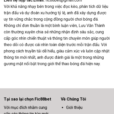
Liên hệ hợp tác
:
Email:
fic88bet@gmail.com
Với khả năng nhạy bén trong việc đọc kèo, phân tích dữ liệu
trận đấu và dự đoán xu hướng tỷ lệ, anh đã xây dựng được
uy tín vững chắc trong cộng đồng người chơi bóng đá.
Không chỉ đơn thuần là một bình luận viên, Lưu Văn Thành
còn thường xuyên chia sẻ những nhận định sâu sắc, cung
cấp góc nhìn chiến thuật và thông tin chuyên môn giúp người
theo dõi có được cái nhìn toàn diện trước mỗi trận đấu. Với
phong cách truyền tải dễ hiểu, giàu cảm xúc và luôn cập nhật
thông tin mới nhất, anh được đánh giá là một trong những
gương mặt nổi bật trong giới thể thao bóng đá hiện nay.
Tại sao lại chọn Fic88bet
Về Chúng Tôi
Với mục đích nhằm cung
Giới thiệu
cấp các thông tin tức mới