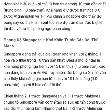
động khá hiệu quả với chỉ 10 bàn thua trong 10 trận gần nhất
(trung bình 1.0 bàn/trận). Khả năng giữ được trận hòa 0-0
trước Afghanistan và 1-1 với chính Singapore cho thấy đội
bóng này có thể kiểm soát tốt nhịp độ trận đấu, đặc biệt khi
thi đấu với tư thế phòng ngự phản công.
Phong Độ Singapore – Khó Khăn Trước Các Đối Thủ
Mạnh
Singapore đang trải qua giai đoạn khó khăn với 2 thắng, 3
hòa và 5 thua trong 10 trận gần nhất. Điều đáng lo ngại là
khả năng phòng ngự kém với 15 bàn thua (1.5 bàn/trận), cao
hơn đáng kể so với Ấn Độ. Tuy nhiên, đội bóng xứ Sư Tử vẫn
cho thấy khả năng ghi bàn tốt hơn với 10 bàn thắng (1.0
bàn/trận) so với 8 bàn của đối thủ.
Chiến thắng 2-1 trước Bangladesh và 3-1 trước Maldives
chứng tỏ Singapore vẫn có thể tạo ra sức ép tấn công trước
các đối thủ ngang tầm. Nhưng thất bại 1-2 trước Malaysia