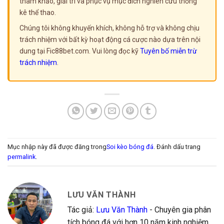
tham khảo, giải trí và phục vụ mục đích nghiên cứu thống
kê thể thao.
Chúng tôi không khuyến khích, không hỗ trợ và không chịu
trách nhiệm với bất kỳ hoạt động cá cược nào dựa trên nội
dung tại Fic88bet.com. Vui lòng đọc kỹ
Tuyên bố miễn trừ
trách nhiệm
.
Mục nhập này đã được đăng trong
Soi kèo bóng đá
. Đánh dấu trang
permalink
.
LƯU VĂN THÀNH
Tác giả:
Lưu Văn Thành
- Chuyên gia phân
tích bóng đá với hơn 10 năm kinh nghiệm