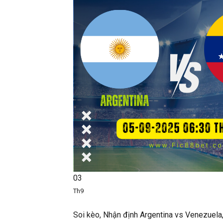
03
Th9
Soi kèo, Nhận định Argentina vs Venezuela, 