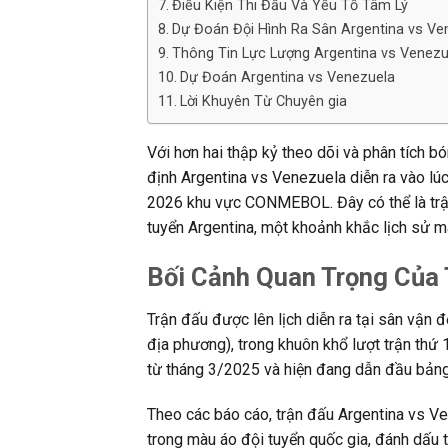
Điều Kiện Thi Đấu Và Yếu Tố Tâm Lý
Dự Đoán Đội Hình Ra Sân Argentina vs Ve
Thông Tin Lực Lượng Argentina vs Venezu
Dự Đoán Argentina vs Venezuela
Lời Khuyên Từ Chuyên gia
Với hơn hai thập kỷ theo dõi và phân tích 
định Argentina vs Venezuela diễn ra vào l
2026 khu vực CONMEBOL. Đây có thể là trận
tuyển Argentina, một khoảnh khắc lịch sử mà
Bối Cảnh Quan Trọng Của 
Trận đấu được lên lịch diễn ra tại sân vậ
địa phương), trong khuôn khổ lượt trận thứ
từ tháng 3/2025 và hiện đang dẫn đầu bảng
Theo các báo cáo, trận đấu Argentina vs Ve
trong màu áo đội tuyển quốc gia, đánh dấu