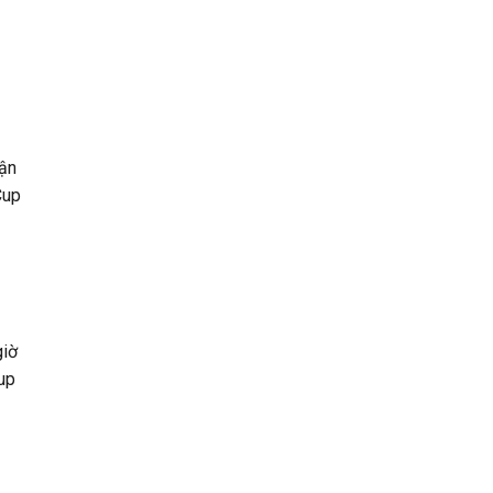
hận
Cup
giờ
up