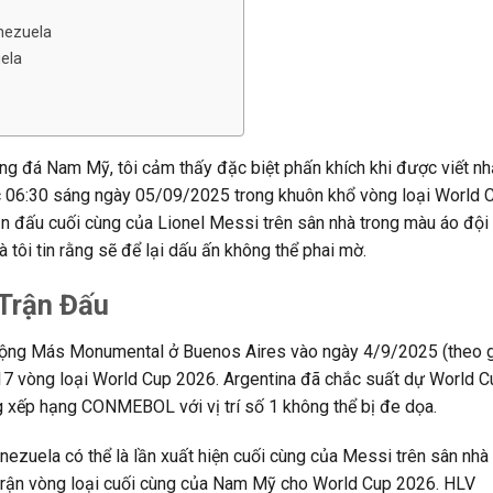
nezuela
ela
bóng đá Nam Mỹ, tôi cảm thấy đặc biệt phấn khích khi được viết n
úc 06:30 sáng ngày 05/09/2025 trong khuôn khổ vòng loại World 
 đấu cuối cùng của Lionel Messi trên sân nhà trong màu áo đội
 tôi tin rằng sẽ để lại dấu ấn không thể phai mờ.
Trận Đấu
n động Más Monumental ở Buenos Aires vào ngày 4/9/2025 (theo 
 17 vòng loại World Cup 2026. Argentina đã chắc suất dự World C
 xếp hạng CONMEBOL với vị trí số 1 không thể bị đe dọa.
nezuela có thể là lần xuất hiện cuối cùng của Messi trên sân nhà
 trận vòng loại cuối cùng của Nam Mỹ cho World Cup 2026. HLV