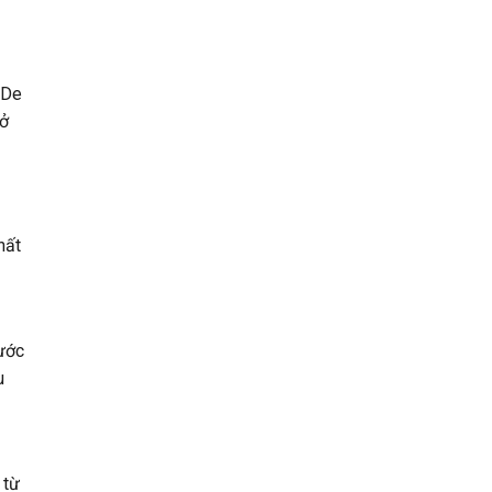
 De
 ở
hất
rước
u
 từ