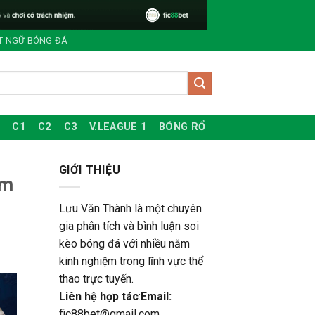
T NGỮ BÓNG ĐÁ
C1
C2
C3
V.LEAGUE 1
BÓNG RỔ
GIỚI THIỆU
ìm
Lưu Văn Thành là một chuyên
gia phân tích và bình luận soi
kèo bóng đá với nhiều năm
kinh nghiệm trong lĩnh vực thể
thao trực tuyến.
Liên hệ hợp tác
:
Email:
fic88bet@gmail.com