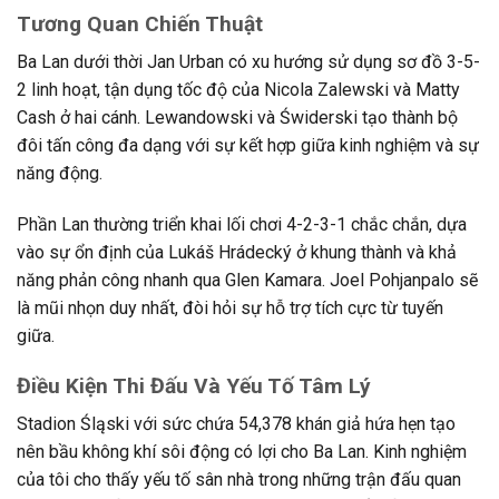
Tương Quan Chiến Thuật
Ba Lan dưới thời Jan Urban có xu hướng sử dụng sơ đồ 3-5-
2 linh hoạt, tận dụng tốc độ của Nicola Zalewski và Matty
Cash ở hai cánh. Lewandowski và Świderski tạo thành bộ
đôi tấn công đa dạng với sự kết hợp giữa kinh nghiệm và sự
năng động.
Phần Lan thường triển khai lối chơi 4-2-3-1 chắc chắn, dựa
vào sự ổn định của Lukáš Hrádecký ở khung thành và khả
năng phản công nhanh qua Glen Kamara. Joel Pohjanpalo sẽ
là mũi nhọn duy nhất, đòi hỏi sự hỗ trợ tích cực từ tuyến
giữa.
Điều Kiện Thi Đấu Và Yếu Tố Tâm Lý
Stadion Śląski với sức chứa 54,378 khán giả hứa hẹn tạo
nên bầu không khí sôi động có lợi cho Ba Lan. Kinh nghiệm
của tôi cho thấy yếu tố sân nhà trong những trận đấu quan