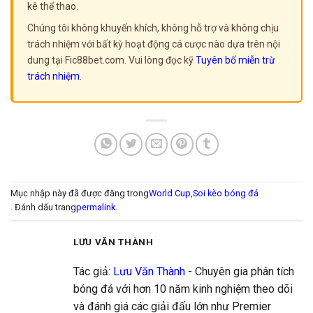
kê thể thao.
Chúng tôi không khuyến khích, không hỗ trợ và không chịu
trách nhiệm với bất kỳ hoạt động cá cược nào dựa trên nội
dung tại Fic88bet.com. Vui lòng đọc kỹ
Tuyên bố miễn trừ
trách nhiệm
.
Mục nhập này đã được đăng trong
World Cup
,
Soi kèo bóng đá
. Đánh dấu trang
permalink
.
LƯU VĂN THÀNH
Tác giả:
Lưu Văn Thành
- Chuyên gia phân tích
bóng đá với hơn 10 năm kinh nghiệm theo dõi
và đánh giá các giải đấu lớn như Premier