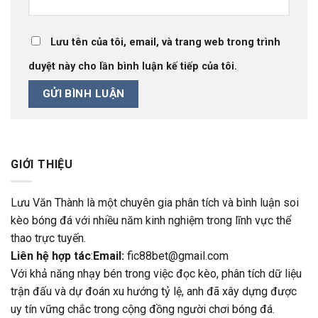
Lưu tên của tôi, email, và trang web trong trình
duyệt này cho lần bình luận kế tiếp của tôi.
GIỚI THIỆU
Lưu Văn Thành là một chuyên gia phân tích và bình luận soi
kèo bóng đá với nhiều năm kinh nghiệm trong lĩnh vực thể
thao trực tuyến.
Liên hệ hợp tác
:
Email:
fic88bet@gmail.com
Với khả năng nhạy bén trong việc đọc kèo, phân tích dữ liệu
trận đấu và dự đoán xu hướng tỷ lệ, anh đã xây dựng được
uy tín vững chắc trong cộng đồng người chơi bóng đá.