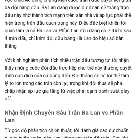
ba đội hàng đầu. Ba Lan đang được dự đoán sẽ thắng trận
đấu này nhờ thành tích mạnh trên sân nhà và áp lực phải thể
hiện trong trận đấu quan trọng này. Điều đặc biệt khiến tôi
quan tâm là cả Ba Lan và Phần Lan đều đang có 7 điểm sau
4 trận đấu, chỉ kém đội đầu bảng Hà Lan do hiệu số bàn
thắng.
Với kinh nghiệm phân tích nhiều trận đấu tương tự, tôi nhận
thấy những cuộc đối đầu trực tiếp như thế này thường quyết
định cục diện của cả bảng đấu. Đội thắng sẽ có lợi thế tâm
lý to lớn trong các trận còn lại, trong khi đội thua sẽ phải
chấp nhận áp lực gia tăng từ việc phải cạnh tranh suất play-
off.
Nhận Định Chuyên Sâu Trận Ba Lan vs Phần
Lan
Từ góc độ phân tích chiến thuật, tôi đánh giá cao sự chuẩn