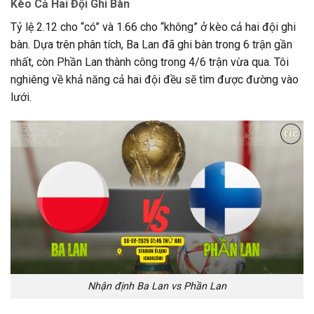
Kèo Cả Hai Đội Ghi Bàn
Tỷ lệ 2.12 cho “có” và 1.66 cho “không” ở kèo cả hai đội ghi
bàn. Dựa trên phân tích, Ba Lan đã ghi bàn trong 6 trận gần
nhất, còn Phần Lan thành công trong 4/6 trận vừa qua. Tôi
nghiêng về khả năng cả hai đội đều sẽ tìm được đường vào
lưới.
Nhận định Ba Lan vs Phần Lan