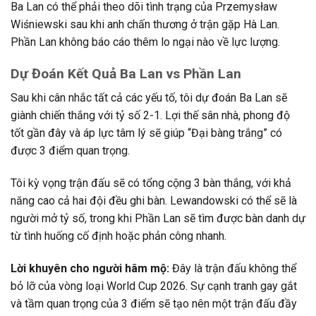
Ba Lan có thể phải theo dõi tình trạng của Przemysław
Wiśniewski sau khi anh chấn thương ở trận gặp Hà Lan.
Phần Lan không báo cáo thêm lo ngại nào về lực lượng.
Dự Đoán Kết Quả Ba Lan vs Phần Lan
Sau khi cân nhắc tất cả các yếu tố, tôi dự đoán Ba Lan sẽ
giành chiến thắng với tỷ số 2-1. Lợi thế sân nhà, phong độ
tốt gần đây và áp lực tâm lý sẽ giúp “Đại bàng trắng” có
được 3 điểm quan trọng.
Tôi kỳ vọng trận đấu sẽ có tổng cộng 3 bàn thắng, với khả
năng cao cả hai đội đều ghi bàn. Lewandowski có thể sẽ là
người mở tỷ số, trong khi Phần Lan sẽ tìm được bàn danh dự
từ tình huống cố định hoặc phản công nhanh.
Lời khuyên cho người hâm mộ:
Đây là trận đấu không thể
bỏ lỡ của vòng loại World Cup 2026. Sự cạnh tranh gay gắt
và tầm quan trọng của 3 điểm sẽ tạo nên một trận đấu đầy