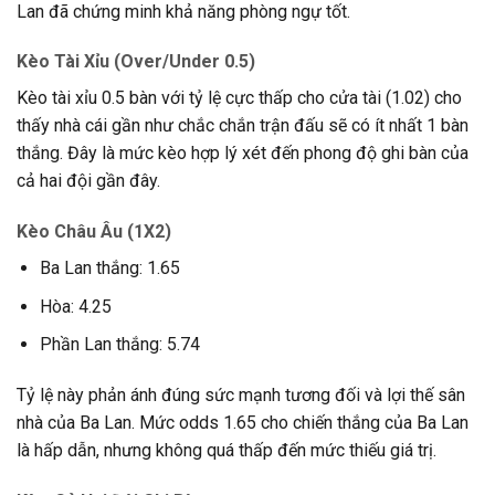
Lan đã chứng minh khả năng phòng ngự tốt.
Kèo Tài Xỉu (Over/Under 0.5)
Kèo tài xỉu 0.5 bàn với tỷ lệ cực thấp cho cửa tài (1.02) cho
thấy nhà cái gần như chắc chắn trận đấu sẽ có ít nhất 1 bàn
thắng. Đây là mức kèo hợp lý xét đến phong độ ghi bàn của
cả hai đội gần đây.
Kèo Châu Âu (1X2)
Ba Lan thắng: 1.65
Hòa: 4.25
Phần Lan thắng: 5.74
Tỷ lệ này phản ánh đúng sức mạnh tương đối và lợi thế sân
nhà của Ba Lan. Mức odds 1.65 cho chiến thắng của Ba Lan
là hấp dẫn, nhưng không quá thấp đến mức thiếu giá trị.