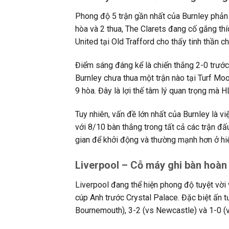
Phong độ 5 trận gần nhất của Burnley phản 
hòa và 2 thua, The Clarets đang cố gắng th
United tại Old Trafford cho thấy tinh thần 
Điểm sáng đáng kể là chiến thắng 2-0 trước
Burnley chưa thua một trận nào tại Turf Moo
9 hòa. Đây là lợi thế tâm lý quan trọng mà 
Tuy nhiên, vấn đề lớn nhất của Burnley là v
với 8/10 bàn thắng trong tất cả các trận đấ
gian để khởi động và thường mạnh hơn ở hiệ
Liverpool – Cỗ máy ghi bàn hoàn
Liverpool đang thể hiện phong độ tuyệt vời v
cúp Anh trước Crystal Palace. Đặc biệt ấn 
Bournemouth), 3-2 (vs Newcastle) và 1-0 (v