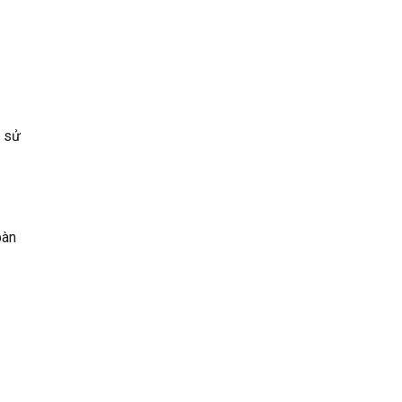
h sử
bàn