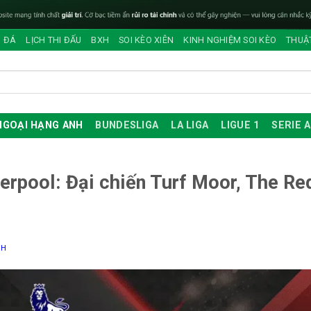
G ĐÁ
LỊCH THI ĐẤU
BXH
SOI KÈO XIÊN
KINH NGHIỆM SOI KÈO
THUẬ
NGOẠI HẠNG ANH
BUNDESLIGA
LA LIGA
LIGUE 1
SERIE A
verpool: Đại chiến Turf Moor, The Re
NH