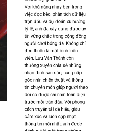
Với khả năng nhạy bén trong
việc đọc kèo, phân tích dữ liệu
trận đấu và dự đoán xu hướng
tỷ lệ, anh đã xây dựng được uy
tín vững chắc trong cộng đồng
người chơi bóng đá. Không chỉ
đơn thuần là một bình luận
viên, Lưu Văn Thành còn
thường xuyên chia sẻ những
nhận định sâu sắc, cung cấp
góc nhìn chiến thuật và thông
tin chuyên môn giúp người theo
dõi có được cái nhìn toàn diện
trước mỗi trận đấu. Với phong
cách truyền tải dễ hiểu, giàu
cảm xúc và luôn cập nhật
thông tin mới nhất, anh được