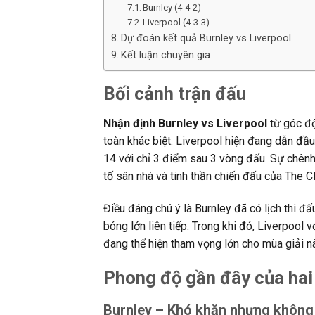
Burnley (4-4-2)
Liverpool (4-3-3)
Dự đoán kết quả Burnley vs Liverpool
Kết luận chuyên gia
Bối cảnh trận đấu
Nhận định Burnley vs Liverpool
từ góc độ
toàn khác biệt. Liverpool hiện đang dẫn đầu
14 với chỉ 3 điểm sau 3 vòng đấu. Sự chênh 
tố sân nhà và tinh thần chiến đấu của The C
Điều đáng chú ý là Burnley đã có lịch thi 
bóng lớn liên tiếp. Trong khi đó, Liverpool
đang thể hiện tham vọng lớn cho mùa giải nà
Phong độ gần đây của hai
Burnley – Khó khăn nhưng không