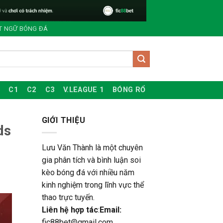
T NGỮ BÓNG ĐÁ
C1
C2
C3
V.LEAGUE 1
BÓNG RỔ
GIỚI THIỆU
ds
Lưu Văn Thành là một chuyên
gia phân tích và bình luận soi
kèo bóng đá với nhiều năm
kinh nghiệm trong lĩnh vực thể
thao trực tuyến.
Liên hệ hợp tác
:
Email:
fic88bet@gmail.com