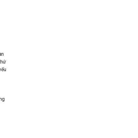
àn
thứ
yếu
ảng