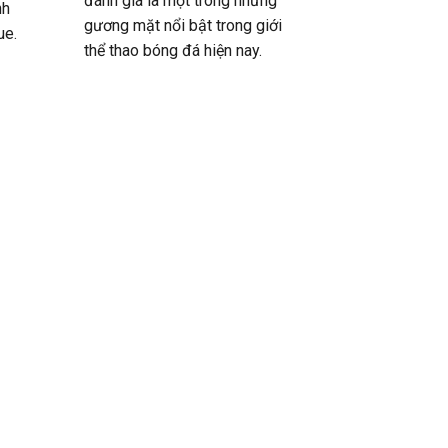
đánh giá là một trong những
nh
gương mặt nổi bật trong giới
ue.
thể thao bóng đá hiện nay.