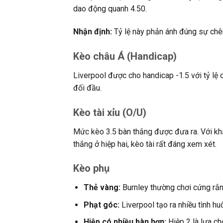
dao động quanh 4.50.
Nhận định:
Tỷ lệ này phản ánh đúng sự chênh
Kèo châu Á (Handicap)
Liverpool được cho handicap -1.5 với tỷ lệ
đối đầu.
Kèo tài xỉu (O/U)
Mức kèo 3.5 bàn thắng được đưa ra. Với kh
thắng ở hiệp hai, kèo tài rất đáng xem xét.
Kèo phụ
Thẻ vàng:
Burnley thường chơi cứng rắn,
Phạt góc:
Liverpool tạo ra nhiều tình hu
Hiệp có nhiều bàn hơn:
Hiệp 2 là lựa ch