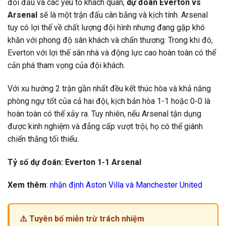
đối đầu và các yếu tố khách quan,
dự đoán Everton vs
Arsenal
sẽ là một trận đấu cân bằng và kịch tính. Arsenal
tuy có lợi thế về chất lượng đội hình nhưng đang gặp khó
khăn với phong độ sân khách và chấn thương. Trong khi đó,
Everton với lợi thế sân nhà và động lực cao hoàn toàn có thể
cản phá tham vọng của đội khách.
Với xu hướng 2 trận gần nhất đều kết thúc hòa và khả năng
phòng ngự tốt của cả hai đội, kịch bản hòa 1-1 hoặc 0-0 là
hoàn toàn có thể xảy ra. Tuy nhiên, nếu Arsenal tận dụng
được kinh nghiệm và đẳng cấp vượt trội, họ có thể giành
chiến thắng tối thiểu.
Tỷ số dự đoán: Everton 1-1 Arsenal
Xem thêm
:
nhận định Aston Villa và Manchester United
⚠️ Tuyên bố miễn trừ trách nhiệm