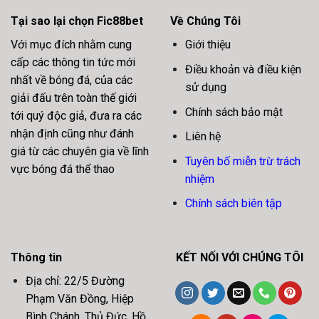
Tại sao lại chọn Fic88bet
Về Chúng Tôi
Với mục đích nhằm cung
Giới thiệu
cấp các thông tin tức mới
Điều khoản và điều kiện
nhất về bóng đá, của các
sử dụng
giải đấu trên toàn thế giới
Chính sách bảo mật
tới quý độc giả, đưa ra các
nhận định cũng như đánh
Liên hệ
giá từ các chuyên gia về lĩnh
Tuyên bố miễn trừ trách
vực bóng đá thể thao
nhiệm
Chính sách biên tập
Thông tin
KẾT NỐI VỚI CHÚNG TÔI
Địa chỉ:
22/5 Đường
Phạm Văn Đồng, Hiệp
Bình Chánh, Thủ Đức, Hồ