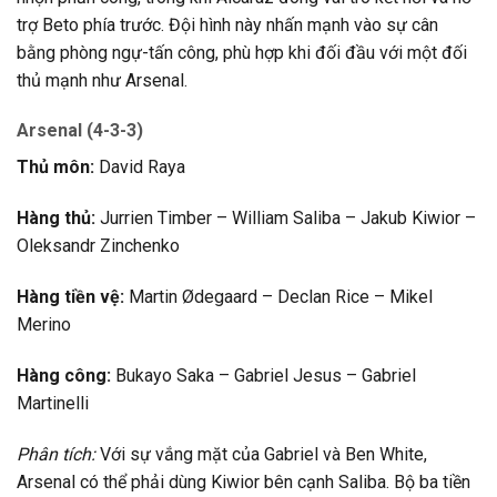
trợ Beto phía trước. Đội hình này nhấn mạnh vào sự cân
bằng phòng ngự-tấn công, phù hợp khi đối đầu với một đối
thủ mạnh như Arsenal.
Arsenal (4-3-3)
Thủ môn:
David Raya
Hàng thủ:
Jurrien Timber – William Saliba – Jakub Kiwior –
Oleksandr Zinchenko
Hàng tiền vệ:
Martin Ødegaard – Declan Rice – Mikel
Merino
Hàng công:
Bukayo Saka – Gabriel Jesus – Gabriel
Martinelli
Phân tích:
Với sự vắng mặt của Gabriel và Ben White,
Arsenal có thể phải dùng Kiwior bên cạnh Saliba. Bộ ba tiền