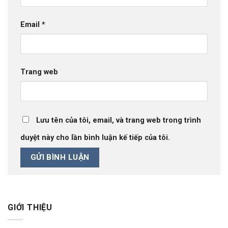
Email
*
Trang web
Lưu tên của tôi, email, và trang web trong trình
duyệt này cho lần bình luận kế tiếp của tôi.
GIỚI THIỆU