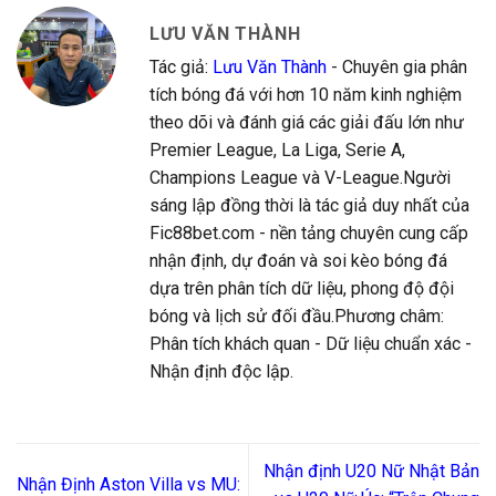
LƯU VĂN THÀNH
Tác giả:
Lưu Văn Thành
- Chuyên gia phân
tích bóng đá với hơn 10 năm kinh nghiệm
theo dõi và đánh giá các giải đấu lớn như
Premier League, La Liga, Serie A,
Champions League và V-League.Người
sáng lập đồng thời là tác giả duy nhất của
Fic88bet.com - nền tảng chuyên cung cấp
nhận định, dự đoán và soi kèo bóng đá
dựa trên phân tích dữ liệu, phong độ đội
bóng và lịch sử đối đầu.Phương châm:
Phân tích khách quan - Dữ liệu chuẩn xác -
Nhận định độc lập.
Nhận định U20 Nữ Nhật Bản
Nhận Định Aston Villa vs MU: