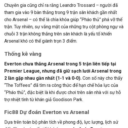
Chuyên gia cũng chỉ ra rằng Leandro Trossard – người đã
tham gia vào 9 bàn thắng trong 9 trận sân khách gần nhất
cho Arsenal – có thể là chìa khóa giúp “Pháo thủ” phá vỡ thế
trận. Tuy nhiên, sự vắng mặt của những trụ cột phòng ngự và
chuỗi 3 trận không thắng trên sân khách là yếu tố khiến
Arsenal khó có thể giành trọn 3 điểm.
Thống kê vàng
Everton chưa thắng Arsenal trong 5 trận liên tiếp tại
Premier League, nhưng đã giữ sạch lưới Arsenal trong
2 lần gặp nhau gần nhất (1-1 và 0-0).
Con số này cho thấy
“The Toffees” đã tìm ra công thức để hạn chế hỏa lực của
“Pháo thủ”, đặc biệt là khi được chơi trên sân nhà với sự hỗ
trợ nhiệt tình từ khán giả Goodison Park.
Fic88 Dự đoán Everton vs Arsenal
Dựa trên toàn bộ phân tích về phong độ, lực lượng, lịch sử