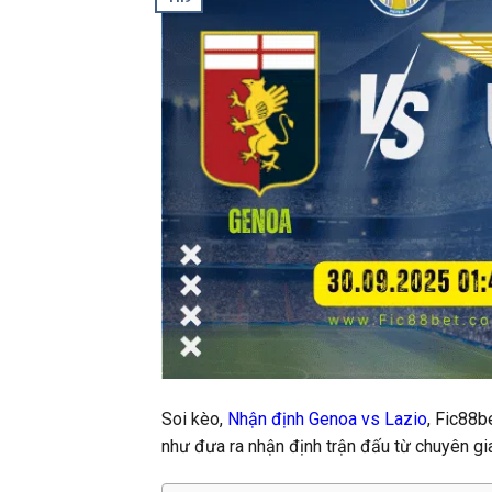
Soi kèo,
Nhận định Genoa vs Lazio
, Fic88b
như đưa ra nhận định trận đấu từ chuyên gia