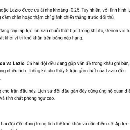
c Lazio được ưu ái nhẹ khoảng -0.25. Tuy nhiên, với tình hình l
g cầm chân hoặc thậm chí giành chiến thắng trước đối thủ.
đang chịu áp lực lớn sau chuỗi thất bại. Trong khi đó, Genoa với t
t khỏi vị trí khó khăn trên bảng xếp hạng.
oa vs Lazio
. Cả hai đội đều đang gặp vấn đề trong khâu ghi bàn,
ng nhiều hơn. Thống kê cho thấy 5 trận gần nhất của Lazio đều
.
g cho trận đấu này. Lịch sử đối đầu gần đây cũng ủng hộ quan đ
 và tính chất phòng ngự cao.
ả hai đội đều đang trong tình thế khó khăn và cần điểm số. Áp lực