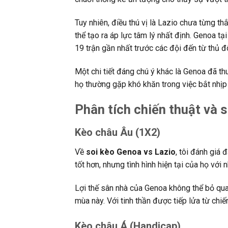
Tuy nhiên, điều thú vị là Lazio chưa từng thắ
thể tạo ra áp lực tâm lý nhất định. Genoa t
19 trận gần nhất trước các đội đến từ thủ 
Một chi tiết đáng chú ý khác là Genoa đã th
họ thường gặp khó khăn trong việc bắt nhịp
Phân tích chiến thuật và 
Kèo châu Âu (1X2)
Về
soi kèo Genoa vs Lazio
, tôi đánh giá 
tốt hơn, nhưng tình hình hiện tại của họ với
Lợi thế sân nhà của Genoa không thể bỏ qua, 
mùa này. Với tinh thần được tiếp lửa từ chiế
Kèo châu Á (Handicap)