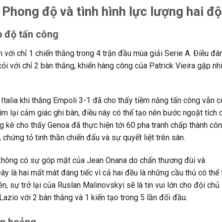
Phong độ và tình hình lực lượng hai độ
p độ tấn công
 với chỉ 1 chiến thắng trong 4 trận đầu mùa giải Serie A. Điều đá
ỏi với chỉ 2 bàn thắng, khiến hàng công của Patrick Vieira gặp nh
 Italia khi thắng Empoli 3-1 đã cho thấy tiềm năng tấn công vẫn 
m lại cảm giác ghi bàn, điều này có thể tạo nên bước ngoặt tích 
ống kê cho thấy Genoa đã thực hiện tới 60 pha tranh chấp thành cô
 chứng tỏ tinh thần chiến đấu và sự quyết liệt trên sân.
 không có sự góp mặt của Jean Onana do chấn thương đùi và
ây là hai mất mát đáng tiếc vì cả hai đều là những cầu thủ có thể
ên, sự trở lại của Ruslan Malinovskyi sẽ là tin vui lớn cho đội chủ
 Lazio với 2 bàn thắng và 1 kiến tạo trong 5 lần đối đầu.
ng hoảng