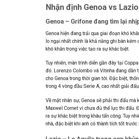
Nhận định Genoa vs Lazio 
Genoa – Grifone đang tìm lại nhị
Genoa hiện đang trải qua giai đoạn khó khăn
lo ngại nhất chính là khả năng ghi bàn kém c
khó khăn trong việc tạo ra sự khác biệt.
Tuy nhiên, màn trình diễn gần đây tại Coppa
đó. Lorenzo Colombo và Vitinha đang dần tì
cho Genoa trong thời gian tới. Đặc biệt, th
trong 4 vòng đầu Serie A, cao nhất giải đấu,
Về mặt nhân sự, Genoa sẽ phải thi đấu mà
Maxwel Cornet vì chưa đủ thể lực thi đấu. Đ
ra sự khác biệt trong khâu tấn công. Tuy nhi
nhà, đặc biệt khi anh có thành tích tốt trước
Lazio – Le Aquile trong cơn khủ