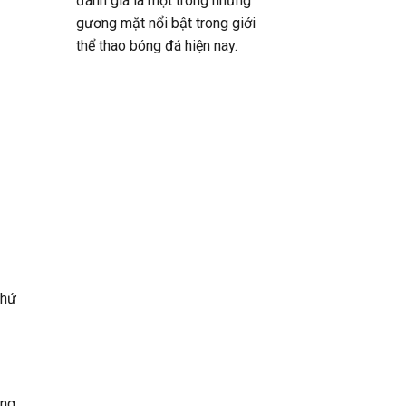
đánh giá là một trong những
gương mặt nổi bật trong giới
thể thao bóng đá hiện nay.
Thứ
ang