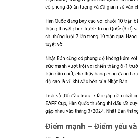
có phong độ ấn tượng và đã giành vé vào ch
Hàn Quốc đang bay cao với chuỗi 10 trận bấ
thắng thuyết phục trước Trung Quốc (3-0) v
chỉ thủng lưới 7 lần trong 10 trận qua. Hà
tuyệt vời.
Nhật Bản cũng có phong độ không kém với 7 
sức mạnh vượt trội với chiến thắng 6-1 tr
trận gần nhất, cho thấy hàng công đang ho
độ cao là vũ khí sắc bén của Nhật Bản.
Lịch sử đối đầu trong 7 lần gặp gần nhất ngh
EAFF Cup, Hàn Quốc thường thi đấu rất quyết
gặp nhau vào tháng 3/2024, Nhật Bản thắng 
Điểm mạnh – Điểm yếu và 