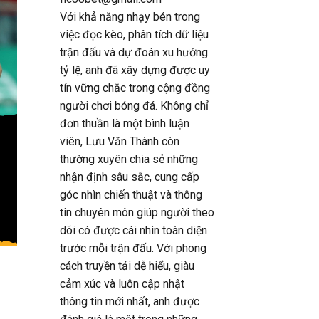
Với khả năng nhạy bén trong
việc đọc kèo, phân tích dữ liệu
trận đấu và dự đoán xu hướng
tỷ lệ, anh đã xây dựng được uy
tín vững chắc trong cộng đồng
người chơi bóng đá. Không chỉ
đơn thuần là một bình luận
viên, Lưu Văn Thành còn
thường xuyên chia sẻ những
nhận định sâu sắc, cung cấp
góc nhìn chiến thuật và thông
tin chuyên môn giúp người theo
dõi có được cái nhìn toàn diện
trước mỗi trận đấu. Với phong
cách truyền tải dễ hiểu, giàu
cảm xúc và luôn cập nhật
thông tin mới nhất, anh được