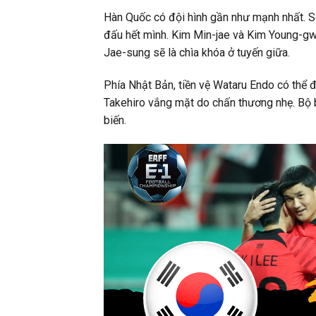
Hàn Quốc có đội hình gần như mạnh nhất. S
đấu hết mình. Kim Min-jae và Kim Young-g
Jae-sung sẽ là chìa khóa ở tuyến giữa.
Phía Nhật Bản, tiền vệ Wataru Endo có thể
Takehiro vắng mặt do chấn thương nhẹ. Bộ
biến.