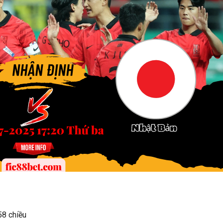
58 chiều