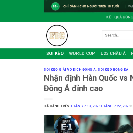
Chuyển
đến
KẾT QUẢ BÓN
nội
dung
SOI KÈO
WORLD CUP
U23 CHÂU Á
SOI KÈO GIẢI VÔ ĐỊCH ĐÔNG Á
,
SOI KÈO BÓNG ĐÁ
Nhận định Hàn Quốc vs 
Đông Á đỉnh cao
ĐÃ ĐĂNG TRÊN
THÁNG 7 13, 2025
THÁNG 7 22, 2025
B