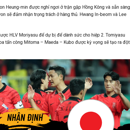
on Heung-min được nghỉ ngơi ở trận gặp Hồng Kông và sẵn sàng 
won sẽ đảm nhận trọng trách ở hàng thủ. Hwang In-beom và Lee
 được HLV Moriyasu để dự bị để dành sức cho hiệp 2. Tomiyasu
 ba tấn công Mitoma – Maeda – Kubo được kỳ vọng sẽ tạo ra đột