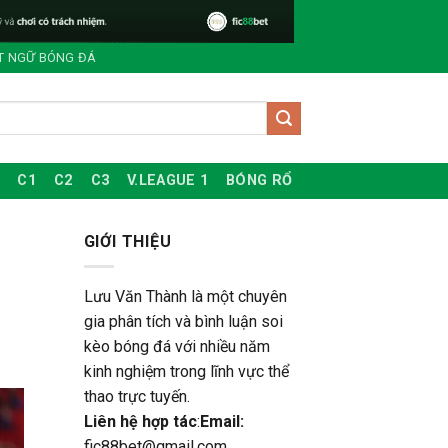
T NGỮ BÓNG ĐÁ
C1
C2
C3
V.LEAGUE 1
BÓNG RỔ
GIỚI THIỆU
Lưu Văn Thành là một chuyên
gia phân tích và bình luận soi
kèo bóng đá với nhiều năm
kinh nghiệm trong lĩnh vực thể
thao trực tuyến.
Liên hệ hợp tác
:
Email:
fic88bet@gmail.com