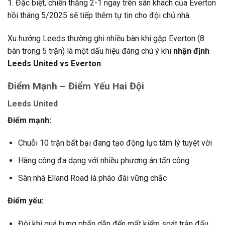
1. Đặc biệt, chiến thắng 2-1 ngay trên sân khách của Everton
hồi tháng 5/2025 sẽ tiếp thêm tự tin cho đội chủ nhà.
Xu hướng Leeds thường ghi nhiều bàn khi gặp Everton (8
bàn trong 5 trận) là một dấu hiệu đáng chú ý khi
nhận định
Leeds United vs Everton
.
Điểm Mạnh – Điểm Yếu Hai Đội
Leeds United
Điểm mạnh:
Chuỗi 10 trận bất bại đang tạo động lực tâm lý tuyệt vời
Hàng công đa dạng với nhiều phương án tấn công
Sân nhà Elland Road là pháo đài vững chắc
Điểm yếu:
Đôi khi quá hưng phấn dẫn đến mất kiểm soát trận đấu