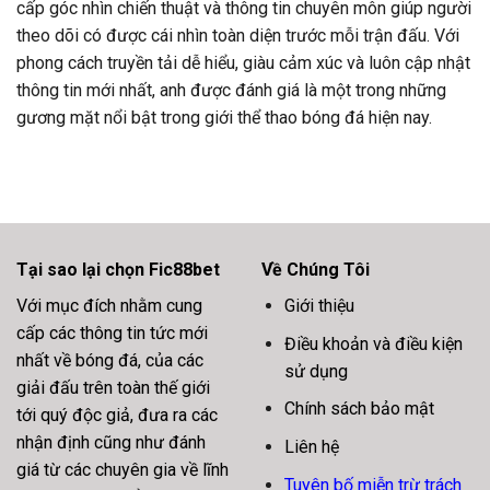
cấp góc nhìn chiến thuật và thông tin chuyên môn giúp người
theo dõi có được cái nhìn toàn diện trước mỗi trận đấu. Với
phong cách truyền tải dễ hiểu, giàu cảm xúc và luôn cập nhật
thông tin mới nhất, anh được đánh giá là một trong những
gương mặt nổi bật trong giới thể thao bóng đá hiện nay.
Tại sao lại chọn Fic88bet
Về Chúng Tôi
Với mục đích nhằm cung
Giới thiệu
cấp các thông tin tức mới
Điều khoản và điều kiện
nhất về bóng đá, của các
sử dụng
giải đấu trên toàn thế giới
Chính sách bảo mật
tới quý độc giả, đưa ra các
nhận định cũng như đánh
Liên hệ
giá từ các chuyên gia về lĩnh
Tuyên bố miễn trừ trách