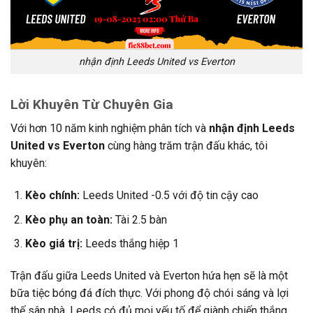
nhận định Leeds United vs Everton
Lời Khuyên Từ Chuyên Gia
Với hơn 10 năm kinh nghiệm phân tích và
nhận định Leeds
United vs Everton
cùng hàng trăm trận đấu khác, tôi
khuyên:
Kèo chính:
Leeds United -0.5 với độ tin cậy cao
Kèo phụ an toàn:
Tài 2.5 bàn
Kèo giá trị:
Leeds thắng hiệp 1
Trận đấu giữa Leeds United và Everton hứa hẹn sẽ là một
bữa tiệc bóng đá đích thực. Với phong độ chói sáng và lợi
thế sân nhà, Leeds có đủ mọi yếu tố để giành chiến thắng