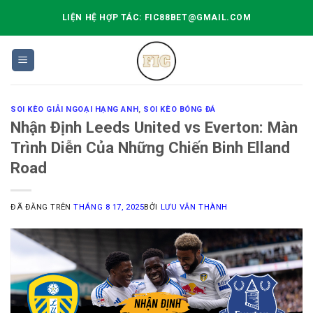
Chuyển
LIỆN HỆ HỢP TÁC: FIC88BET@GMAIL.COM
đến
nội
dung
SOI KÈO GIẢI NGOẠI HẠNG ANH
,
SOI KÈO BÓNG ĐÁ
Nhận Định Leeds United vs Everton: Màn
Trình Diễn Của Những Chiến Binh Elland
Road
ĐÃ ĐĂNG TRÊN
THÁNG 8 17, 2025
BỞI
LƯU VĂN THÀNH