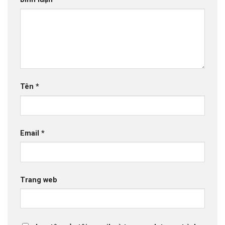
Tên
*
Email
*
Trang web