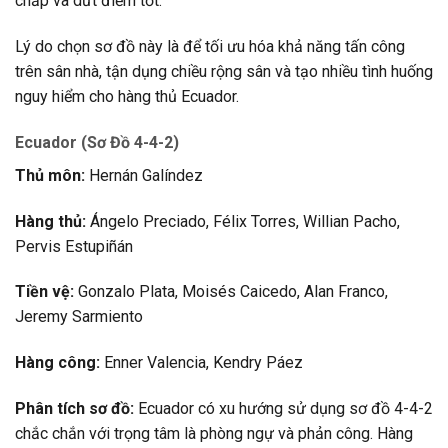
chấp và dứt điểm tốt.
Lý do chọn sơ đồ này là để tối ưu hóa khả năng tấn công
trên sân nhà, tận dụng chiều rộng sân và tạo nhiều tình huống
nguy hiểm cho hàng thủ Ecuador.
Ecuador (Sơ Đồ 4-4-2)
Thủ môn:
Hernán Galíndez
Hàng thủ:
Ángelo Preciado, Félix Torres, Willian Pacho,
Pervis Estupiñán
Tiền vệ:
Gonzalo Plata, Moisés Caicedo, Alan Franco,
Jeremy Sarmiento
Hàng công:
Enner Valencia, Kendry Páez
Phân tích sơ đồ:
Ecuador có xu hướng sử dụng sơ đồ 4-4-2
chắc chắn với trọng tâm là phòng ngự và phản công. Hàng