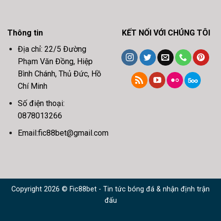
Thông tin
KẾT NỐI VỚI CHÚNG TÔI
Địa chỉ:
22/5 Đường
Phạm Văn Đồng, Hiệp
Bình Chánh, Thủ Đức, Hồ
Chí Minh
Số điện thoại:
0878013266
Email:
fic88bet@gmail.com
Copyright 2026 © Fic88bet - Tin tức bóng đá & nhận định trận
đấu