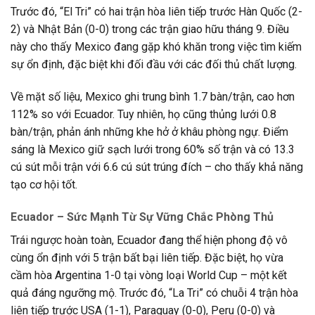
Trước đó, “El Tri” có hai trận hòa liên tiếp trước Hàn Quốc (2-
2) và Nhật Bản (0-0) trong các trận giao hữu tháng 9. Điều
này cho thấy Mexico đang gặp khó khăn trong việc tìm kiếm
sự ổn định, đặc biệt khi đối đầu với các đối thủ chất lượng.
Về mặt số liệu, Mexico ghi trung bình 1.7 bàn/trận, cao hơn
112% so với Ecuador. Tuy nhiên, họ cũng thủng lưới 0.8
bàn/trận, phản ánh những khe hở ở khâu phòng ngự. Điểm
sáng là Mexico giữ sạch lưới trong 60% số trận và có 13.3
cú sút mỗi trận với 6.6 cú sút trúng đích – cho thấy khả năng
tạo cơ hội tốt.
Ecuador – Sức Mạnh Từ Sự Vững Chắc Phòng Thủ
Trái ngược hoàn toàn, Ecuador đang thể hiện phong độ vô
cùng ổn định với 5 trận bất bại liên tiếp. Đặc biệt, họ vừa
cầm hòa Argentina 1-0 tại vòng loại World Cup – một kết
quả đáng ngưỡng mộ. Trước đó, “La Tri” có chuỗi 4 trận hòa
liên tiếp trước USA (1-1), Paraguay (0-0), Peru (0-0) và