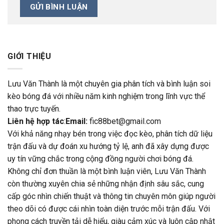
GIỚI THIỆU
Lưu Văn Thành là một chuyên gia phân tích và bình luận soi
kèo bóng đá với nhiều năm kinh nghiệm trong lĩnh vực thể
thao trực tuyến.
Liên hệ hợp tác
:
Email:
fic88bet@gmail.com
Với khả năng nhạy bén trong việc đọc kèo, phân tích dữ liệu
trận đấu và dự đoán xu hướng tỷ lệ, anh đã xây dựng được
uy tín vững chắc trong cộng đồng người chơi bóng đá.
Không chỉ đơn thuần là một bình luận viên, Lưu Văn Thành
còn thường xuyên chia sẻ những nhận định sâu sắc, cung
cấp góc nhìn chiến thuật và thông tin chuyên môn giúp người
theo dõi có được cái nhìn toàn diện trước mỗi trận đấu. Với
phong cách truyền tải dễ hiểu, giàu cảm xúc và luôn cập nhật