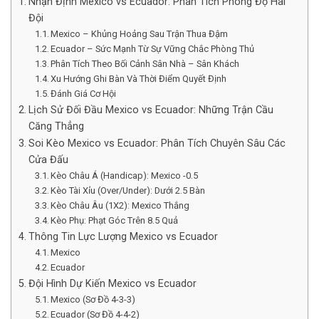
Nhận Định Mexico vs Ecuador: Phân Tích Phong Độ Hai
Đội
Mexico – Khủng Hoảng Sau Trận Thua Đậm
Ecuador – Sức Mạnh Từ Sự Vững Chắc Phòng Thủ
Phân Tích Theo Bối Cảnh Sân Nhà – Sân Khách
Xu Hướng Ghi Bàn Và Thời Điểm Quyết Định
Đánh Giá Cơ Hội
Lịch Sử Đối Đầu Mexico vs Ecuador: Những Trận Cầu
Căng Thẳng
Soi Kèo Mexico vs Ecuador: Phân Tích Chuyên Sâu Các
Cửa Đấu
Kèo Châu Á (Handicap): Mexico -0.5
Kèo Tài Xỉu (Over/Under): Dưới 2.5 Bàn
Kèo Châu Âu (1X2): Mexico Thắng
Kèo Phụ: Phạt Góc Trên 8.5 Quả
Thông Tin Lực Lượng Mexico vs Ecuador
Mexico
Ecuador
Đội Hình Dự Kiến Mexico vs Ecuador
Mexico (Sơ Đồ 4-3-3)
Ecuador (Sơ Đồ 4-4-2)