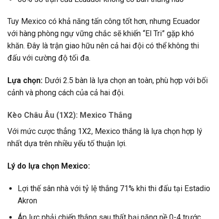
Tuy Mexico có khả năng tấn công tốt hơn, nhưng Ecuador
với hàng phòng ngự vững chắc sẽ khiến “El Tri” gặp khó
khăn. Đây là trận giao hữu nên cả hai đội có thể không thi
đấu với cường độ tối đa.
Lựa chọn:
Dưới 2.5 bàn là lựa chọn an toàn, phù hợp với bối
cảnh và phong cách của cả hai đội.
Kèo Châu Âu (1X2): Mexico Thắng
Với mức cược thẳng 1X2, Mexico thắng là lựa chọn hợp lý
nhất dựa trên nhiều yếu tố thuận lợi.
Lý do lựa chọn Mexico:
Lợi thế sân nhà với tỷ lệ thắng 71% khi thi đấu tại Estadio
Akron
Áp lực phải chiến thắng sau thất bại nặng nề 0-4 trước