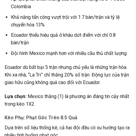
Colombia
Khả năng tấn công vượt trội với 1.7 bàn/trận và tỷ lệ
chuyển hóa 13%
Ecuador thiếu hiệu quả ở khâu dứt điểm với chỉ 0.8
bàn/trận
Đội hình Mexico mạnh hơn với nhiều cầu thủ chất lượng
Ecuador dù bất bại 5 trận nhưng chủ yếu là những trận hòa.
Khi xa nhà, “La Tri” chỉ thắng 20% số trận. Động lực của trận
giao hữu cũng không quá cao đối với Ecuador.
Lựa chọn:
Mexico thắng (1) là phương án đáng tin cậy nhất
trong kèo 1X2.
Kèo Phụ: Phạt Góc Trên 8.5 Quả
Dựa trên số liệu thống kê, cả hai đội đều có xu hướng tạo ra
nhiều tình huống phạt góc.