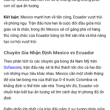
con số quá ấn tượng.
Kết luận:
Mexico mạnh hơn về tấn công, Ecuador vượt trội
về phòng ngự. Trận đấu hứa hẹn là cuộc đối đầu giữa mũi
giáo và lá chắn, trong đó Mexico sẽ cố gắng phá vỡ hàng
thủ vững chắc của Ecuador bằng lợi thế sân nhà và khả năng
tạo cơ hội vượt trội.
Chuyên Gia Nhận Định Mexico vs Ecuador
Theo phân tích từ các chuyên gia bóng đá Nam Mỹ trên
Sofascore
, trận đấu này sẽ là thử thách lớn cho cả hai đội
với những mục tiêu khác nhau. Mexico cần một chiến thắng
để xóa tan bóng ma của thất bại 0-4 trước Colombia và
khẳng định vị thế trên sân nhà. Trong khi đó, Ecuador với
chuỗi trận bất bại ấn tượng sẽ tìm cách duy trì phong độ ổn
định.
Điểm nhấn lớn nhất của trận đấu nằm ở sự tương phản giữa