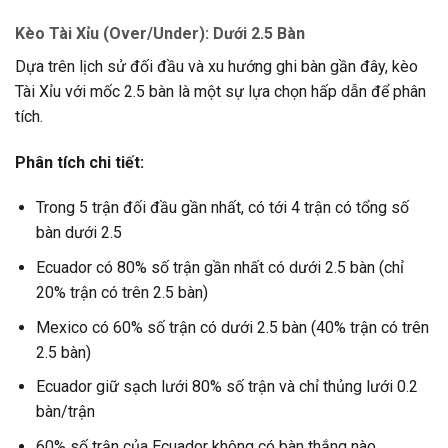
Kèo Tài Xỉu (Over/Under): Dưới 2.5 Bàn
Dựa trên lịch sử đối đầu và xu hướng ghi bàn gần đây, kèo
Tài Xỉu với mốc 2.5 bàn là một sự lựa chọn hấp dẫn để phân
tích.
Phân tích chi tiết:
Trong 5 trận đối đầu gần nhất, có tới 4 trận có tổng số
bàn dưới 2.5
Ecuador có 80% số trận gần nhất có dưới 2.5 bàn (chỉ
20% trận có trên 2.5 bàn)
Mexico có 60% số trận có dưới 2.5 bàn (40% trận có trên
2.5 bàn)
Ecuador giữ sạch lưới 80% số trận và chỉ thủng lưới 0.2
bàn/trận
60% số trận của Ecuador không có bàn thắng nào