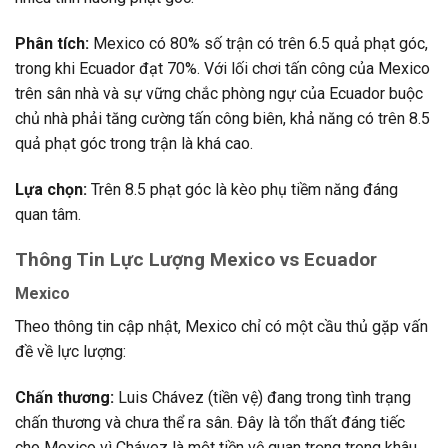
Phân tích:
Mexico có 80% số trận có trên 6.5 quả phạt góc,
trong khi Ecuador đạt 70%. Với lối chơi tấn công của Mexico
trên sân nhà và sự vững chắc phòng ngự của Ecuador buộc
chủ nhà phải tăng cường tấn công biên, khả năng có trên 8.5
quả phạt góc trong trận là khá cao.
Lựa chọn:
Trên 8.5 phạt góc là kèo phụ tiềm năng đáng
quan tâm.
Thông Tin Lực Lượng Mexico vs Ecuador
Mexico
Theo thông tin cập nhật, Mexico chỉ có một cầu thủ gặp vấn
đề về lực lượng:
Chấn thương:
Luis Chávez (tiền vệ) đang trong tình trạng
chấn thương và chưa thể ra sân. Đây là tổn thất đáng tiếc
cho Mexico vì Chávez là một tiền vệ quan trọng trong khâu