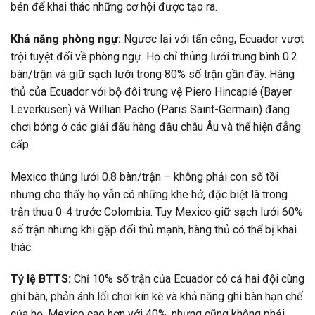
bén để khai thác những cơ hội được tạo ra.
Khả năng phòng ngự:
Ngược lại với tấn công, Ecuador vượt
trội tuyệt đối về phòng ngự. Họ chỉ thủng lưới trung bình 0.2
bàn/trận và giữ sạch lưới trong 80% số trận gần đây. Hàng
thủ của Ecuador với bộ đôi trung vệ Piero Hincapié (Bayer
Leverkusen) và Willian Pacho (Paris Saint-Germain) đang
chơi bóng ở các giải đấu hàng đầu châu Âu và thể hiện đẳng
cấp.
Mexico thủng lưới 0.8 bàn/trận – không phải con số tồi
nhưng cho thấy họ vẫn có những khe hở, đặc biệt là trong
trận thua 0-4 trước Colombia. Tuy Mexico giữ sạch lưới 60%
số trận nhưng khi gặp đối thủ mạnh, hàng thủ có thể bị khai
thác.
Tỷ lệ BTTS:
Chỉ 10% số trận của Ecuador có cả hai đội cùng
ghi bàn, phản ánh lối chơi kín kẽ và khả năng ghi bàn hạn chế
của họ. Mexico cao hơn với 40%, nhưng cũng không phải