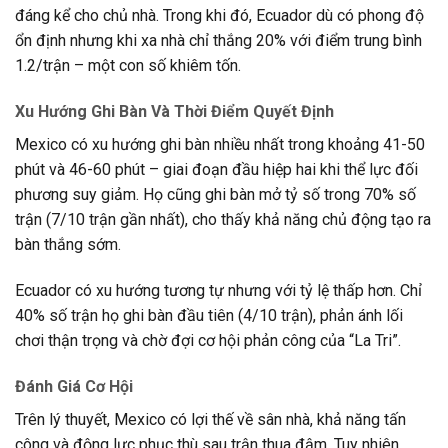
đáng kể cho chủ nhà. Trong khi đó, Ecuador dù có phong độ
ổn định nhưng khi xa nhà chỉ thắng 20% với điểm trung bình
1.2/trận – một con số khiêm tốn.
Xu Hướng Ghi Bàn Và Thời Điểm Quyết Định
Mexico có xu hướng ghi bàn nhiều nhất trong khoảng 41-50
phút và 46-60 phút – giai đoạn đầu hiệp hai khi thể lực đối
phương suy giảm. Họ cũng ghi bàn mở tỷ số trong 70% số
trận (7/10 trận gần nhất), cho thấy khả năng chủ động tạo ra
bàn thắng sớm.
Ecuador có xu hướng tương tự nhưng với tỷ lệ thấp hơn. Chỉ
40% số trận họ ghi bàn đầu tiên (4/10 trận), phản ánh lối
chơi thận trọng và chờ đợi cơ hội phản công của “La Tri”.
Đánh Giá Cơ Hội
Trên lý thuyết, Mexico có lợi thế về sân nhà, khả năng tấn
công và động lực phục thù sau trận thua đậm. Tuy nhiên,