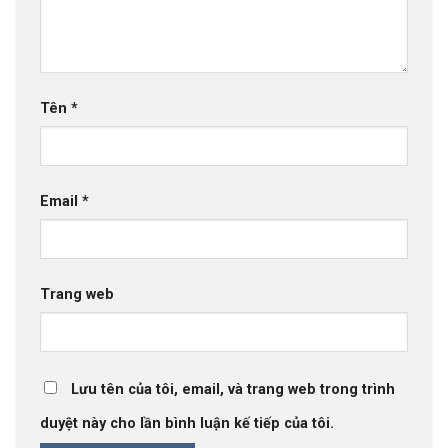
Tên
*
Email
*
Trang web
Lưu tên của tôi, email, và trang web trong trình
duyệt này cho lần bình luận kế tiếp của tôi.