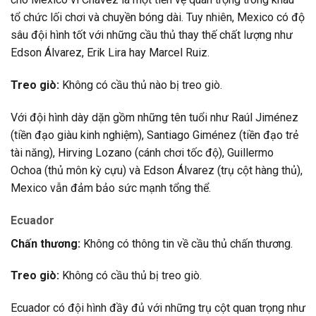
tổ chức lối chơi và chuyền bóng dài. Tuy nhiên, Mexico có độ
sâu đội hình tốt với những cầu thủ thay thế chất lượng như
Edson Álvarez, Erik Lira hay Marcel Ruiz.
Treo giò:
Không có cầu thủ nào bị treo giò.
Với đội hình dày dặn gồm những tên tuổi như Raúl Jiménez
(tiền đạo giàu kinh nghiệm), Santiago Giménez (tiền đạo trẻ
tài năng), Hirving Lozano (cánh chơi tốc độ), Guillermo
Ochoa (thủ môn kỳ cựu) và Edson Álvarez (trụ cột hàng thủ),
Mexico vẫn đảm bảo sức mạnh tổng thể.
Ecuador
Chấn thương:
Không có thông tin về cầu thủ chấn thương.
Treo giò:
Không có cầu thủ bị treo giò.
Ecuador có đội hình đầy đủ với những trụ cột quan trọng như