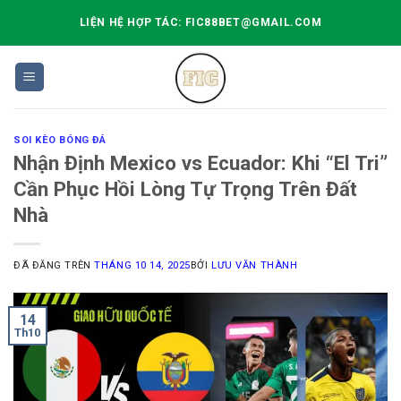
Chuyển
LIỆN HỆ HỢP TÁC: FIC88BET@GMAIL.COM
đến
nội
dung
SOI KÈO BÓNG ĐÁ
Nhận Định Mexico vs Ecuador: Khi “El Tri”
Cần Phục Hồi Lòng Tự Trọng Trên Đất
Nhà
ĐÃ ĐĂNG TRÊN
THÁNG 10 14, 2025
BỞI
LƯU VĂN THÀNH
14
Th10