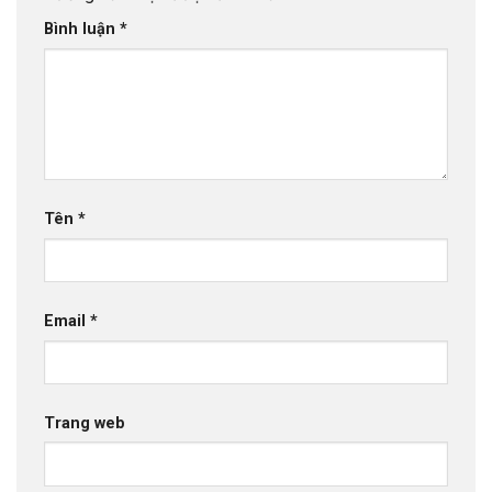
Bình luận
*
Tên
*
Email
*
Trang web