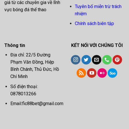
giá từ các chuyên gia về lĩnh
Tuyên bố miễn trừ trách
vực bóng đá thể thao
nhiệm
Chính sách biên tập
Thông tin
KẾT NỐI VỚI CHÚNG TÔI
Địa chỉ:
22/5 Đường
Phạm Văn Đồng, Hiệp
Bình Chánh, Thủ Đức, Hồ
Chí Minh
Số điện thoại:
0878013266
Email:
fic88bet@gmail.com