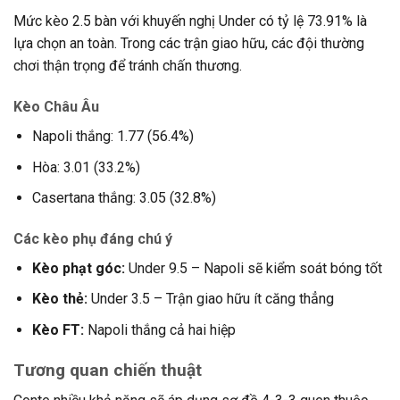
Mức kèo 2.5 bàn với khuyến nghị Under có tỷ lệ 73.91% là
lựa chọn an toàn. Trong các trận giao hữu, các đội thường
chơi thận trọng để tránh chấn thương.
Kèo Châu Âu
Napoli thắng: 1.77 (56.4%)
Hòa: 3.01 (33.2%)
Casertana thắng: 3.05 (32.8%)
Các kèo phụ đáng chú ý
Kèo phạt góc:
Under 9.5 – Napoli sẽ kiểm soát bóng tốt
Kèo thẻ:
Under 3.5 – Trận giao hữu ít căng thẳng
Kèo FT:
Napoli thắng cả hai hiệp
Tương quan chiến thuật