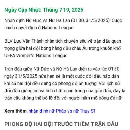
Ngày Cập Nhật: Tháng 7 19, 2025
Nhận định Nữ Đức vs Nữ Hà Lan (01:30, 31/5/2025): Cuộc
chiến quyết định ở Nations League
BLV Lưu Văn Thành phân tích chuyên sâu về trận đấu quan
trọng giữa hai đội bóng hàng đầu châu Âu trong khuôn khổ
UEFA Women’s Nations League
Trận đấu giữa Nữ Đức và Nữ Hà Lan diễn ra vào lúc 01:30
ngày 31/5/2025 hứa hẹn sẽ là một cuộc đối đầu hấp dẫn
khi cả hai đội đều đang có phong độ ấn tượng. Với lịch sử
đối đầu giằng co và tính chất quan trọng của giải đấu, đây là
trận cầu không thể bỏ lỡ đối với người hâm mộ bóng đá nữ.
Xem thêm
:
nhận định nữ Pháp vs nữ Thụy Sĩ
PHONG ĐỘ HAI ĐỘI TRƯỚC THỀM TRẬN ĐẤU