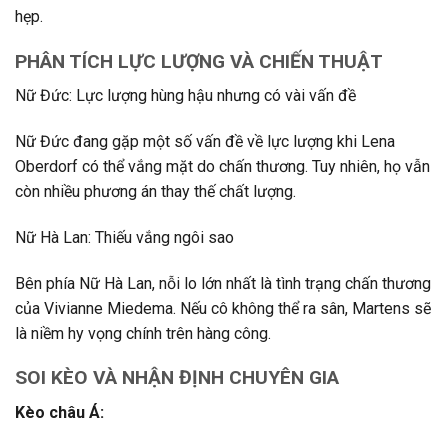
hẹp.
PHÂN TÍCH LỰC LƯỢNG VÀ CHIẾN THUẬT
Nữ Đức: Lực lượng hùng hậu nhưng có vài vấn đề
Nữ Đức đang gặp một số vấn đề về lực lượng khi Lena
Oberdorf có thể vắng mặt do chấn thương. Tuy nhiên, họ vẫn
còn nhiều phương án thay thế chất lượng.
Nữ Hà Lan: Thiếu vắng ngôi sao
Bên phía Nữ Hà Lan, nỗi lo lớn nhất là tình trạng chấn thương
của Vivianne Miedema. Nếu cô không thể ra sân, Martens sẽ
là niềm hy vọng chính trên hàng công.
SOI KÈO VÀ NHẬN ĐỊNH CHUYÊN GIA
Kèo châu Á: