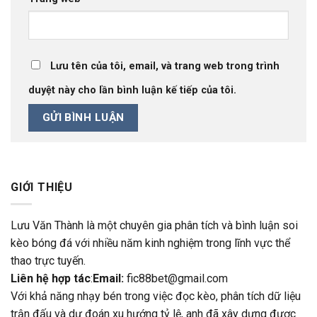
Lưu tên của tôi, email, và trang web trong trình
duyệt này cho lần bình luận kế tiếp của tôi.
GIỚI THIỆU
Lưu Văn Thành là một chuyên gia phân tích và bình luận soi
kèo bóng đá với nhiều năm kinh nghiệm trong lĩnh vực thể
thao trực tuyến.
Liên hệ hợp tác
:
Email:
fic88bet@gmail.com
Với khả năng nhạy bén trong việc đọc kèo, phân tích dữ liệu
trận đấu và dự đoán xu hướng tỷ lệ, anh đã xây dựng được