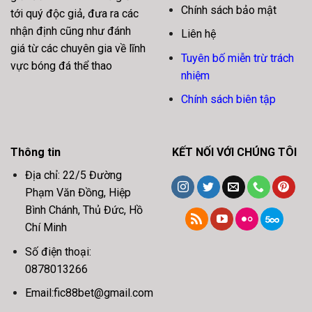
Chính sách bảo mật
tới quý độc giả, đưa ra các
nhận định cũng như đánh
Liên hệ
giá từ các chuyên gia về lĩnh
Tuyên bố miễn trừ trách
vực bóng đá thể thao
nhiệm
Chính sách biên tập
Thông tin
KẾT NỐI VỚI CHÚNG TÔI
Địa chỉ:
22/5 Đường
Phạm Văn Đồng, Hiệp
Bình Chánh, Thủ Đức, Hồ
Chí Minh
Số điện thoại:
0878013266
Email:
fic88bet@gmail.com