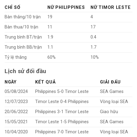
CHỈ SỐ
NỮ PHILIPPINES
NỮ TIMOR LESTE
Bàn thắng/10 trận
19
4
Bàn thua/10 trận
11
17
Trung bình BT/trận
1.9
0.4
Trung bình BB/trận
1.1
1.7
Tỷ lệ thắng
60%
10%
Lịch sử đối đầu
NGÀY
KẾT QUẢ
GIẢI ĐẤU
05/08/2024
Philippines 5-0 Timor Leste
SEA Games
12/07/2023
Timor Leste 0-4 Philippines
Vòng loại SEA
20/06/2022
Philippines 3-1 Timor Leste
Giao hữu
15/05/2021
Timor Leste 1-5 Philippines
SEA Games
10/04/2020
Philippines 7-0 Timor Leste
Vòng loại SEA