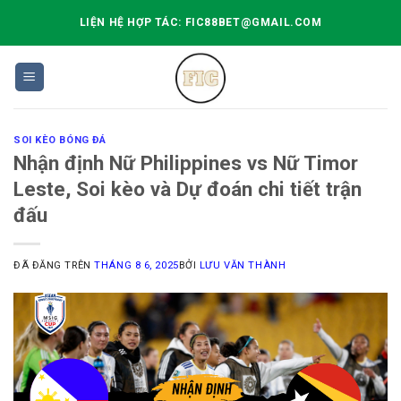
Chuyển
LIỆN HỆ HỢP TÁC: FIC88BET@GMAIL.COM
đến
nội
dung
SOI KÈO BÓNG ĐÁ
Nhận định Nữ Philippines vs Nữ Timor
Leste, Soi kèo và Dự đoán chi tiết trận
đấu
ĐÃ ĐĂNG TRÊN
THÁNG 8 6, 2025
BỞI
LƯU VĂN THÀNH