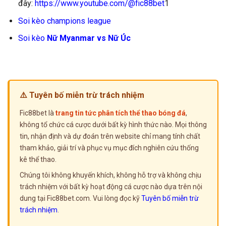
đây:
https://www.youtube.com/@fic88bet
1
Soi kèo champions league
Soi kèo
Nữ Myanmar vs Nữ Úc
⚠️ Tuyên bố miễn trừ trách nhiệm
Fic88bet là
trang tin tức phân tích thể thao bóng đá
,
không tổ chức cá cược dưới bất kỳ hình thức nào. Mọi thông
tin, nhận định và dự đoán trên website chỉ mang tính chất
tham khảo, giải trí và phục vụ mục đích nghiên cứu thống
kê thể thao.
Chúng tôi không khuyến khích, không hỗ trợ và không chịu
trách nhiệm với bất kỳ hoạt động cá cược nào dựa trên nội
dung tại Fic88bet.com. Vui lòng đọc kỹ
Tuyên bố miễn trừ
trách nhiệm
.