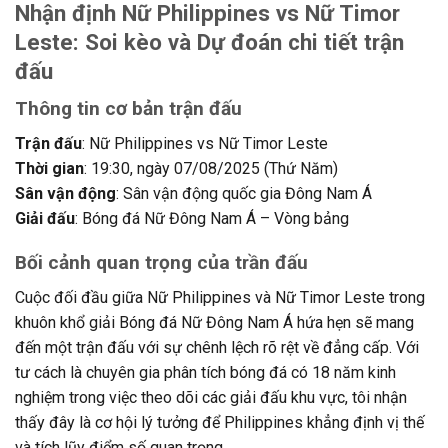
Nhận định Nữ Philippines vs Nữ Timor
Leste: Soi kèo và Dự đoán chi tiết trận
đấu
Thông tin cơ bản trận đấu
Trận đấu
: Nữ Philippines vs Nữ Timor Leste
Thời gian
: 19:30, ngày 07/08/2025 (Thứ Năm)
Sân vận động
: Sân vận động quốc gia Đông Nam Á
Giải đấu
: Bóng đá Nữ Đông Nam Á – Vòng bảng
Bối cảnh quan trọng của trần đấu
Cuộc đối đầu giữa Nữ Philippines và Nữ Timor Leste trong
khuôn khổ giải Bóng đá Nữ Đông Nam Á hứa hẹn sẽ mang
đến một trận đấu với sự chênh lệch rõ rệt về đẳng cấp. Với
tư cách là chuyên gia phân tích bóng đá có 18 năm kinh
nghiệm trong việc theo dõi các giải đấu khu vực, tôi nhận
thấy đây là cơ hội lý tưởng để Philippines khẳng định vị thế
và tích lũy điểm số quan trọng.