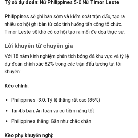
Tỷ số dự đoán: Nữ Philippines 5-0 Nữ Timor Leste
Philippines sẽ ghi bàn sớm và kiểm soát trận đấu, tạo ra
nhiều cơ hội ghi bàn từ các tình huống tấn công tổ chức.
Timor Leste sẽ khó có cơ hội tạo ra mối đe dọa thực sự.
Lời khuyên từ chuyên gia
Với 18 năm kinh nghiệm phân tích bóng đá khu vực và tỷ lệ
dự đoán chính xác 82% trong các trận đấu tương tự, tôi
khuyên:
Kèo chính:
Philippines -3.0: Tỷ lệ thắng rất cao (85%)
Tài 4.5 bàn: An toàn và có tiềm năng tốt
Philippines thắng: Gần như chắc chắn
Kèo phụ khuyến nghị: