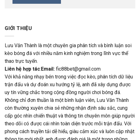
GIỚI THIỆU
Lưu Văn Thành là một chuyên gia phân tích và bình luận soi
kèo bóng đá với nhiều năm kinh nghiệm trong lĩnh vực thể
thao trực tuyến.
Liên hệ hợp tác
:
Email:
fic88bet@gmail.com
Với khả năng nhạy bén trong việc đọc kèo, phân tích dữ liệu
trận đấu và dự đoán xu hướng tỷ lệ, anh đã xây dựng được
uy tín vững chắc trong cộng đồng người chơi bóng đá.
Không chỉ đơn thuần là một bình luận viên, Lưu Văn Thành
còn thường xuyên chia sẻ những nhận định sâu sắc, cung
cấp góc nhìn chiến thuật và thông tin chuyên môn giúp người
theo dõi có được cái nhìn toàn diện trước mỗi trận đấu. Với
phong cách truyền tải dễ hiểu, giàu cảm xúc và luôn cập nhật
thông tin mới nhất, anh được đánh giá là một trong những