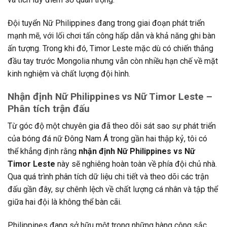
Đội tuyển Nữ Philippines đang trong giai đoạn phát triển
mạnh mẽ, với lối chơi tấn công hấp dẫn và khả năng ghi bàn
ấn tượng. Trong khi đó, Timor Leste mặc dù có chiến thắng
đầu tay trước Mongolia nhưng vẫn còn nhiều hạn chế về mặt
kinh nghiệm và chất lượng đội hình.
Nhận định Nữ Philippines vs Nữ Timor Leste –
Phân tích trận đấu
Từ góc độ một chuyên gia đã theo dõi sát sao sự phát triển
của bóng đá nữ Đông Nam Á trong gần hai thập kỷ, tôi có
thể khẳng định rằng
nhận định Nữ Philippines vs Nữ
Timor Leste
này sẽ nghiêng hoàn toàn về phía đội chủ nhà.
Qua quá trình phân tích dữ liệu chi tiết và theo dõi các trận
đấu gần đây, sự chênh lệch về chất lượng cá nhân và tập thể
giữa hai đội là không thể bàn cãi.
Philippines đang sở hữu một trong những hàng công sắc