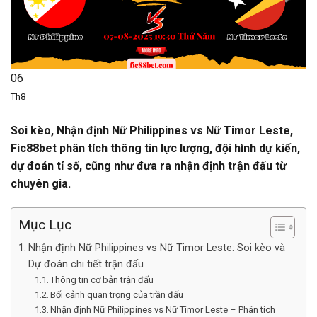
06
Th8
Soi kèo, Nhận định Nữ Philippines vs Nữ Timor Leste,
Fic88bet phân tích thông tin lực lượng, đội hình dự kiến,
dự đoán tỉ số, cũng như đưa ra nhận định trận đấu từ
chuyên gia.
Mục Lục
Nhận định Nữ Philippines vs Nữ Timor Leste: Soi kèo và
Dự đoán chi tiết trận đấu
Thông tin cơ bản trận đấu
Bối cảnh quan trọng của trần đấu
Nhận định Nữ Philippines vs Nữ Timor Leste – Phân tích