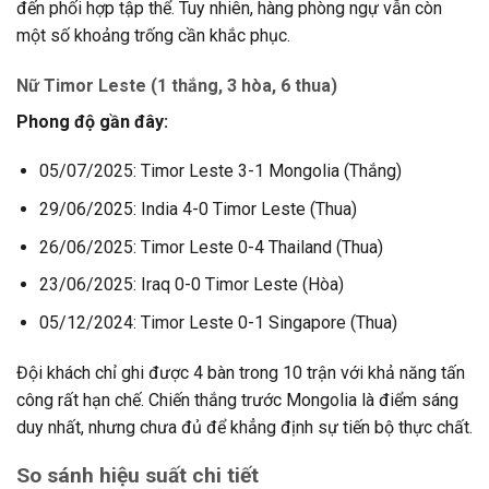
đến phối hợp tập thể. Tuy nhiên, hàng phòng ngự vẫn còn
một số khoảng trống cần khắc phục.
Nữ Timor Leste (1 thắng, 3 hòa, 6 thua)
Phong độ gần đây:
05/07/2025: Timor Leste 3-1 Mongolia (Thắng)
29/06/2025: India 4-0 Timor Leste (Thua)
26/06/2025: Timor Leste 0-4 Thailand (Thua)
23/06/2025: Iraq 0-0 Timor Leste (Hòa)
05/12/2024: Timor Leste 0-1 Singapore (Thua)
Đội khách chỉ ghi được 4 bàn trong 10 trận với khả năng tấn
công rất hạn chế. Chiến thắng trước Mongolia là điểm sáng
duy nhất, nhưng chưa đủ để khẳng định sự tiến bộ thực chất.
So sánh hiệu suất chi tiết