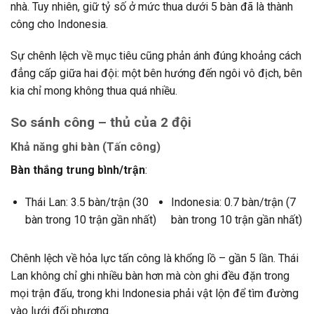
nhà. Tuy nhiên, giữ tỷ số ở mức thua dưới 5 bàn đã là thành
công cho Indonesia.
Sự chênh lệch về mục tiêu cũng phản ánh đúng khoảng cách
đẳng cấp giữa hai đội: một bên hướng đến ngôi vô địch, bên
kia chỉ mong không thua quá nhiều.
So sánh công – thủ của 2 đội
Khả năng ghi bàn (Tấn công)
Bàn thắng trung bình/trận
:
Thái Lan: 3.5 bàn/trận (30
Indonesia: 0.7 bàn/trận (7
bàn trong 10 trận gần nhất)
bàn trong 10 trận gần nhất)
Chênh lệch về hỏa lực tấn công là khổng lồ – gần 5 lần. Thái
Lan không chỉ ghi nhiều bàn hơn mà còn ghi đều đặn trong
mọi trận đấu, trong khi Indonesia phải vật lộn để tìm đường
vào lưới đối phương.