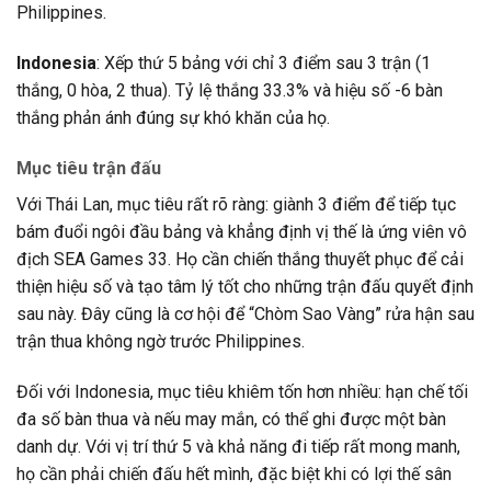
Philippines.
Indonesia
: Xếp thứ 5 bảng với chỉ 3 điểm sau 3 trận (1
thắng, 0 hòa, 2 thua). Tỷ lệ thắng 33.3% và hiệu số -6 bàn
thắng phản ánh đúng sự khó khăn của họ.
Mục tiêu trận đấu
Với Thái Lan, mục tiêu rất rõ ràng: giành 3 điểm để tiếp tục
bám đuổi ngôi đầu bảng và khẳng định vị thế là ứng viên vô
địch SEA Games 33. Họ cần chiến thắng thuyết phục để cải
thiện hiệu số và tạo tâm lý tốt cho những trận đấu quyết định
sau này. Đây cũng là cơ hội để “Chòm Sao Vàng” rửa hận sau
trận thua không ngờ trước Philippines.
Đối với Indonesia, mục tiêu khiêm tốn hơn nhiều: hạn chế tối
đa số bàn thua và nếu may mắn, có thể ghi được một bàn
danh dự. Với vị trí thứ 5 và khả năng đi tiếp rất mong manh,
họ cần phải chiến đấu hết mình, đặc biệt khi có lợi thế sân