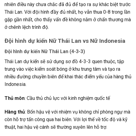
nhiên điều này chưa chắc đã đủ để tạo ra sự khác biệt trước
Thái Lan. Với đội hình đầy đủ nhất, họ vẫn thua 0-8 trong lần
gặp gần nhất, cho thấy vấn đề không nằm ở chấn thương mà
ở chênh lệch trình độ.
Đội hình dự kiến Nữ Thái Lan vs Nữ Indonesia
Đội hình dự kiến Nữ Thái Lan (4-3-3)
Thái Lan dự kiến sẽ sử dụng sơ đồ 4-3-3 quen thuộc, tập
trung vào việc kiểm soát bóng ở khu trung tâm và tạo ra
nhiều đường chuyền biên để khai thác điểm yếu của hàng thủ
Indonesia.
Thủ môn
: Cầu thủ chủ lực với kinh nghiệm quốc tế
Hàng thủ
: Bốn hậu vệ với nhiệm vụ không chỉ phòng ngự mà
còn hỗ trợ tấn công qua hai biên. Với lợi thế về tốc độ và kỹ
thuật, hai hậu vệ cánh sẽ thường xuyên lên hỗ trợ.