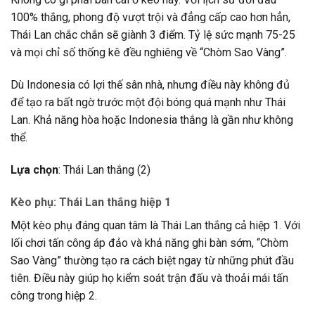
100% thắng, phong độ vượt trội và đẳng cấp cao hơn hẳn,
Thái Lan chắc chắn sẽ giành 3 điểm. Tỷ lệ sức mạnh 75-25
và mọi chỉ số thống kê đều nghiêng về “Chòm Sao Vàng”.
Dù Indonesia có lợi thế sân nhà, nhưng điều này không đủ
để tạo ra bất ngờ trước một đội bóng quá mạnh như Thái
Lan. Khả năng hòa hoặc Indonesia thắng là gần như không
thể.
Lựa chọn
: Thái Lan thắng (2)
Kèo phụ: Thái Lan thắng hiệp 1
Một kèo phụ đáng quan tâm là Thái Lan thắng cả hiệp 1. Với
lối chơi tấn công áp đảo và khả năng ghi bàn sớm, “Chòm
Sao Vàng” thường tạo ra cách biệt ngay từ những phút đầu
tiên. Điều này giúp họ kiểm soát trận đấu và thoải mái tấn
công trong hiệp 2.