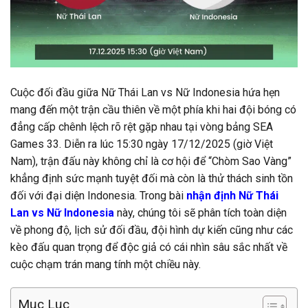
Cuộc đối đầu giữa Nữ Thái Lan vs Nữ Indonesia hứa hẹn
mang đến một trận cầu thiên về một phía khi hai đội bóng có
đẳng cấp chênh lệch rõ rệt gặp nhau tại vòng bảng SEA
Games 33. Diễn ra lúc 15:30 ngày 17/12/2025 (giờ Việt
Nam), trận đấu này không chỉ là cơ hội để “Chòm Sao Vàng”
khẳng định sức mạnh tuyệt đối mà còn là thử thách sinh tồn
đối với đại diện Indonesia. Trong bài
nhận định Nữ Thái
Lan vs Nữ Indonesia
này, chúng tôi sẽ phân tích toàn diện
về phong độ, lịch sử đối đầu, đội hình dự kiến cũng như các
kèo đấu quan trọng để độc giả có cái nhìn sâu sắc nhất về
cuộc chạm trán mang tính một chiều này.
Mục Lục