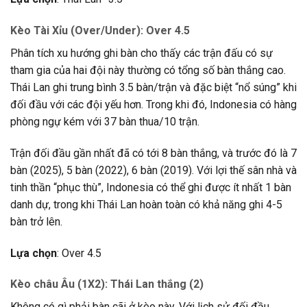
Kèo Tài Xỉu (Over/Under): Over 4.5
Phân tích xu hướng ghi bàn cho thấy các trận đấu có sự
tham gia của hai đội này thường có tổng số bàn thắng cao.
Thái Lan ghi trung bình 3.5 bàn/trận và đặc biệt “nổ súng” khi
đối đầu với các đội yếu hơn. Trong khi đó, Indonesia có hàng
phòng ngự kém với 37 bàn thua/10 trận.
Trận đối đầu gần nhất đã có tới 8 bàn thắng, và trước đó là 7
bàn (2025), 5 bàn (2022), 6 bàn (2019). Với lợi thế sân nhà và
tinh thần “phục thù”, Indonesia có thể ghi được ít nhất 1 bàn
danh dự, trong khi Thái Lan hoàn toàn có khả năng ghi 4-5
bàn trở lên.
Lựa chọn
: Over 4.5
Kèo châu Âu (1X2): Thái Lan thắng (2)
Không có gì phải bàn cãi ở kèo này. Với lịch sử đối đầu