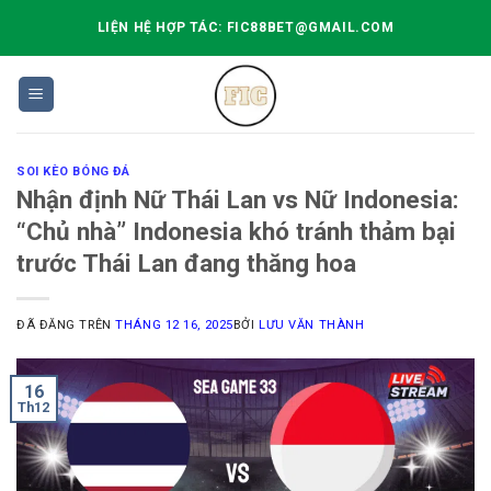
Chuyển
LIỆN HỆ HỢP TÁC: FIC88BET@GMAIL.COM
đến
nội
dung
SOI KÈO BÓNG ĐÁ
Nhận định Nữ Thái Lan vs Nữ Indonesia:
“Chủ nhà” Indonesia khó tránh thảm bại
trước Thái Lan đang thăng hoa
ĐÃ ĐĂNG TRÊN
THÁNG 12 16, 2025
BỞI
LƯU VĂN THÀNH
16
Th12