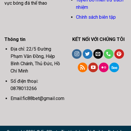
vực bóng đá thể thao
nhiệm
Chính sách biên tập
Thông tin
KẾT NỐI VỚI CHÚNG TÔI
Địa chỉ:
22/5 Đường
Phạm Văn Đồng, Hiệp
Bình Chánh, Thủ Đức, Hồ
Chí Minh
Số điện thoại:
0878013266
Email:
fic88bet@gmail.com