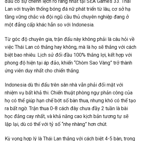
đấu có sự chênh lệch rõ ràng nhất tại SEA Games 33. Thái
Lan với truyền thống bóng đá nữ phát triển từ lâu, cơ sở hạ
tầng vững chắc và đội ngũ cầu thủ chuyên nghiệp đang ở
một đẳng cấp khác hẳn so với Indonesia.
Từ góc độ chuyên gia, trận đấu này không phải là câu hỏi về
việc Thái Lan có thắng hay không, mà là họ sẽ thắng với cách
biệt bao nhiêu. Lịch sử đối đầu 100% thắng lợi, kết hợp với
phong độ hiện tại áp đảo, khiến “Chòm Sao Vàng” trở thành
ứng viên duy nhất cho chiến thắng.
Indonesia dù thi đấu trên sân nhà vẫn phải đối mặt với
nhiệm vụ bất khả thi. Chiến thuật phòng ngự phản công của
họ có thể giúp hạn chế bớt số bàn thua, nhưng khó có thể tạo
ra bất ngờ. Trận thua 0-8 cách đây chưa đầy 2 tuần là bài
học đắng cay nhất, và khả năng cao kịch bản tương tự sẽ
lặp lại, dù có thể với tỷ số “nhẹ nhàng” hơn chút.
Kỳ vọng hợp lý là Thái Lan thắng với cách biệt 4-5 bàn, trong