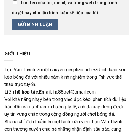
Lưu tên của tôi, email, và trang web trong trình
duyệt này cho lần bình luận kế tiếp của tôi.
GIỚI THIỆU
Lưu Văn Thành là một chuyên gia phân tích và bình luận soi
kèo bóng đá với nhiều năm kinh nghiệm trong lĩnh vực thể
thao trực tuyến.
Liên hệ hợp tác
:
Email:
fic88bet@gmail.com
Với khả năng nhạy bén trong việc đọc kèo, phân tích dữ liệu
trận đấu và dự đoán xu hướng tỷ lệ, anh đã xây dựng được
uy tín vững chắc trong cộng đồng người chơi bóng đá.
Không chỉ đơn thuần là một bình luận viên, Lưu Văn Thành
còn thường xuyên chia sẻ những nhận định sâu sắc, cung