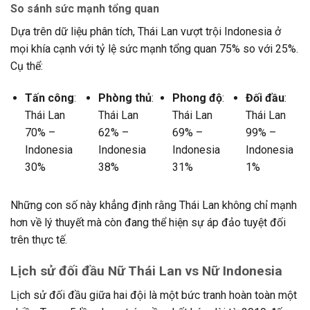
So sánh sức mạnh tổng quan
Dựa trên dữ liệu phân tích, Thái Lan vượt trội Indonesia ở
mọi khía cạnh với tỷ lệ sức mạnh tổng quan 75% so với 25%.
Cụ thể:
Tấn công
:
Phòng thủ
:
Phong độ
:
Đối đầu
:
Thái Lan
Thái Lan
Thái Lan
Thái Lan
70% –
62% –
69% –
99% –
Indonesia
Indonesia
Indonesia
Indonesia
30%
38%
31%
1%
Những con số này khẳng định rằng Thái Lan không chỉ mạnh
hơn về lý thuyết mà còn đang thể hiện sự áp đảo tuyệt đối
trên thực tế.
Lịch sử đối đầu Nữ Thái Lan vs Nữ Indonesia
Lịch sử đối đầu giữa hai đội là một bức tranh hoàn toàn một