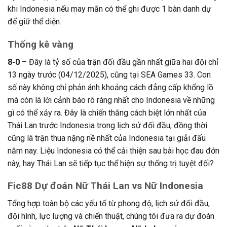
khi Indonesia nếu may mắn có thể ghi được 1 bàn danh dự
để giữ thể diện.
Thống kê vàng
8-0
– Đây là tỷ số của trận đối đầu gần nhất giữa hai đội chỉ
13 ngày trước (04/12/2025), cũng tại SEA Games 33. Con
số này không chỉ phản ánh khoảng cách đẳng cấp khổng lồ
mà còn là lời cảnh báo rõ ràng nhất cho Indonesia về những
gì có thể xảy ra. Đây là chiến thắng cách biệt lớn nhất của
Thái Lan trước Indonesia trong lịch sử đối đầu, đồng thời
cũng là trận thua nặng nề nhất của Indonesia tại giải đấu
năm nay. Liệu Indonesia có thể cải thiện sau bài học đau đớn
này, hay Thái Lan sẽ tiếp tục thể hiện sự thống trị tuyệt đối?
Fic88 Dự đoán Nữ Thái Lan vs Nữ Indonesia
Tổng hợp toàn bộ các yếu tố từ phong độ, lịch sử đối đầu,
đội hình, lực lượng và chiến thuật, chúng tôi đưa ra dự đoán