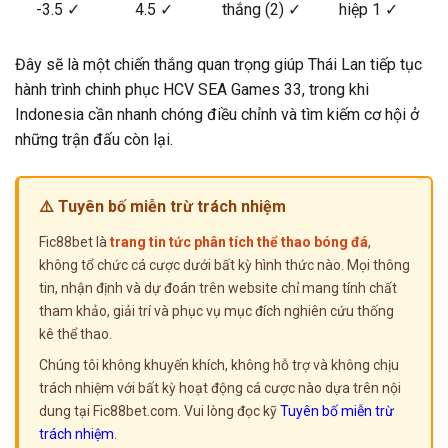
-3.5 ✓
4.5 ✓
thắng (2) ✓
hiệp 1 ✓
Đây sẽ là một chiến thắng quan trọng giúp Thái Lan tiếp tục
hành trình chinh phục HCV SEA Games 33, trong khi
Indonesia cần nhanh chóng điều chỉnh và tìm kiếm cơ hội ở
những trận đấu còn lại.
⚠️ Tuyên bố miễn trừ trách nhiệm
Fic88bet là
trang tin tức phân tích thể thao bóng đá
,
không tổ chức cá cược dưới bất kỳ hình thức nào. Mọi thông
tin, nhận định và dự đoán trên website chỉ mang tính chất
tham khảo, giải trí và phục vụ mục đích nghiên cứu thống
kê thể thao.
Chúng tôi không khuyến khích, không hỗ trợ và không chịu
trách nhiệm với bất kỳ hoạt động cá cược nào dựa trên nội
dung tại Fic88bet.com. Vui lòng đọc kỹ
Tuyên bố miễn trừ
trách nhiệm
.