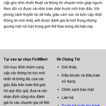
cấp góc nhìn chiến thuật và thông tin chuyên môn giúp người
theo dõi có được cái nhìn toàn diện trước mỗi trận đấu. Với
phong cách truyền tải dễ hiểu, giàu cảm xúc và luôn cập nhật
thông tin mới nhất, anh được đánh giá là một trong những
gương mặt nổi bật trong giới thể thao bóng đá hiện nay.
Tại sao lại chọn Fic88bet
Về Chúng Tôi
Với mục đích nhằm cung
Giới thiệu
cấp các thông tin tức mới
Điều khoản và điều kiện
nhất về bóng đá, của các
sử dụng
giải đấu trên toàn thế giới
Chính sách bảo mật
tới quý độc giả, đưa ra các
nhận định cũng như đánh
Liên hệ
giá từ các chuyên gia về lĩnh
Tuyên bố miễn trừ trách