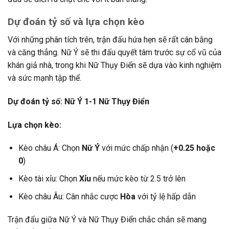
Dự đoán tỷ số và lựa chọn kèo
Với những phân tích trên, trận đấu hứa hẹn sẽ rất cân bằng
và căng thẳng. Nữ Ý sẽ thi đấu quyết tâm trước sự cổ vũ của
khán giả nhà, trong khi Nữ Thụy Điển sẽ dựa vào kinh nghiệm
và sức mạnh tập thể.
Dự đoán tỷ số: Nữ Ý 1-1 Nữ Thụy Điển
Lựa chọn kèo:
Kèo châu Á: Chọn
Nữ Ý
với mức chấp nhận (
+0.25 hoặc
0
)
Kèo tài xỉu: Chọn
Xỉu
nếu mức kèo từ 2.5 trở lên
Kèo châu Âu: Cân nhắc cược
Hòa
với tỷ lệ hấp dẫn
Trận đấu giữa Nữ Ý và Nữ Thụy Điển chắc chắn sẽ mang