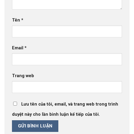
Tên
*
Email
*
Trang web
Lưu tên của tôi, email, và trang web trong trình
duyệt này cho lần bình luận kế tiếp của tôi.