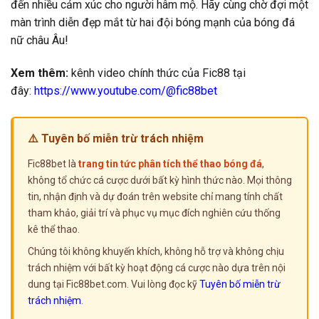
đến nhiều cảm xúc cho người hâm mộ. Hãy cùng chờ đợi một
màn trình diễn đẹp mắt từ hai đội bóng mạnh của bóng đá
nữ châu Âu!
Xem thêm:
kênh video chính thức của Fic88 tại
đây:
https://www.youtube.com/@fic88bet
⚠️ Tuyên bố miễn trừ trách nhiệm
Fic88bet là
trang tin tức phân tích thể thao bóng đá
,
không tổ chức cá cược dưới bất kỳ hình thức nào. Mọi thông
tin, nhận định và dự đoán trên website chỉ mang tính chất
tham khảo, giải trí và phục vụ mục đích nghiên cứu thống
kê thể thao.
Chúng tôi không khuyến khích, không hỗ trợ và không chịu
trách nhiệm với bất kỳ hoạt động cá cược nào dựa trên nội
dung tại Fic88bet.com. Vui lòng đọc kỹ
Tuyên bố miễn trừ
trách nhiệm
.