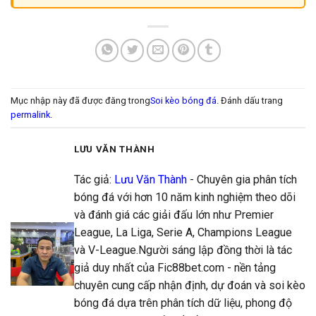
Mục nhập này đã được đăng trong
Soi kèo bóng đá
. Đánh dấu trang
permalink
.
LƯU VĂN THÀNH
Tác giả:
Lưu Văn Thành
- Chuyên gia phân tích
bóng đá với hơn 10 năm kinh nghiệm theo dõi
và đánh giá các giải đấu lớn như Premier
League, La Liga, Serie A, Champions League
và V-League.Người sáng lập đồng thời là tác
giả duy nhất của Fic88bet.com - nền tảng
chuyên cung cấp nhận định, dự đoán và soi kèo
bóng đá dựa trên phân tích dữ liệu, phong độ