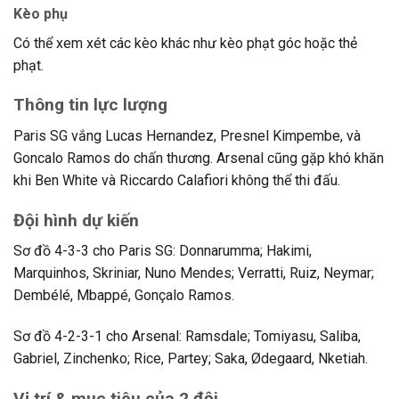
Kèo phụ
Có thể xem xét các kèo khác như kèo phạt góc hoặc thẻ
phạt.
Thông tin lực lượng
Paris SG vắng Lucas Hernandez, Presnel Kimpembe, và
Goncalo Ramos do chấn thương. Arsenal cũng gặp khó khăn
khi Ben White và Riccardo Calafiori không thể thi đấu.
Đội hình dự kiến
Sơ đồ 4-3-3 cho Paris SG: Donnarumma; Hakimi,
Marquinhos, Skriniar, Nuno Mendes; Verratti, Ruiz, Neymar;
Dembélé, Mbappé, Gonçalo Ramos.
Sơ đồ 4-2-3-1 cho Arsenal: Ramsdale; Tomiyasu, Saliba,
Gabriel, Zinchenko; Rice, Partey; Saka, Ødegaard, Nketiah.
Vị trí & mục tiêu của 2 đội