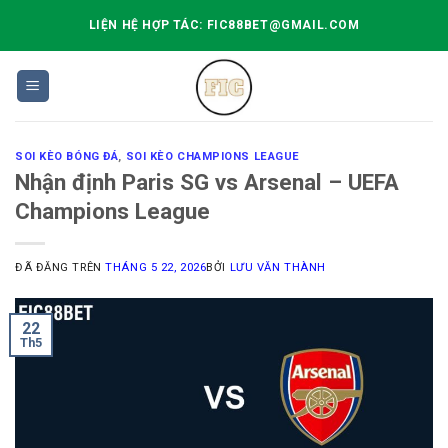
Chuyển
LIỆN HỆ HỢP TÁC: FIC88BET@GMAIL.COM
đến
nội
dung
SOI KÈO BÓNG ĐÁ
,
SOI KÈO CHAMPIONS LEAGUE
Nhận định Paris SG vs Arsenal – UEFA
Champions League
ĐÃ ĐĂNG TRÊN
THÁNG 5 22, 2026
BỞI
LƯU VĂN THÀNH
22
Th5