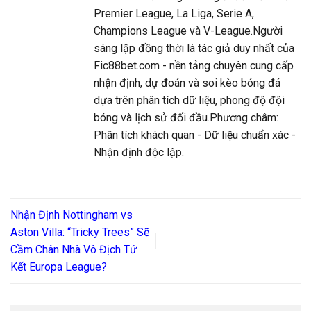
Premier League, La Liga, Serie A,
Champions League và V-League.Người
sáng lập đồng thời là tác giả duy nhất của
Fic88bet.com - nền tảng chuyên cung cấp
nhận định, dự đoán và soi kèo bóng đá
dựa trên phân tích dữ liệu, phong độ đội
bóng và lịch sử đối đầu.Phương châm:
Phân tích khách quan - Dữ liệu chuẩn xác -
Nhận định độc lập.
Nhận Định Nottingham vs
Aston Villa: “Tricky Trees” Sẽ
Cầm Chân Nhà Vô Địch Tứ
Kết Europa League?