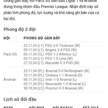
tượng gần đây, với Paris SG dẫn đầu Ligue 1 và Arsenal
đứng trong nhóm đầu Premier League. Nhận định này sẽ
phân tích phong độ, lực lượng và khả năng ghi bàn của cả
hai đội.
Phong độ 2 đội
ĐỘI
PHONG ĐỘ GẦN ĐÂY
22.11.24 (L1): PSG 3-0 Toulouse (W)
09.11.24 (L1): Angers 2-4 PSG (W)
Paris SG
06.11.24 (CL): PSG 1-2 Atletico (L)
02.11.24 (L1): PSG 1-0 Lens (W)
27.10.24 (L1): Marseille 0-3 PSG (W)
23.11.24 (PL): Arsenal 3-0 Nottingham (W)
10.11.24 (PL): Chelsea 1-1 Arsenal (D)
Arsenal
06.11.24 (CL): Inter 1-0 Arsenal (L)
02.11.24 (PL): Newcastle 1-0 Arsenal (L)
30.10.24 (LC): Preston 0-3 Arsenal (W)
Lịch sử đối đầu