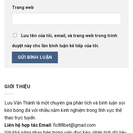
Trang web
Lưu tên của tôi, email, và trang web trong trình
duyệt này cho lần bình luận kế tiếp của tôi.
GIỚI THIỆU
Lưu Văn Thành là một chuyên gia phân tích và bình luận soi
kèo bóng đá với nhiều năm kinh nghiệm trong lĩnh vực thể
thao trực tuyến.
Liên hệ hợp tác
:
Email:
fic88bet@gmail.com
Với khả năng nhạy bén trong việc đọc kèo, phân tích dữ liệu