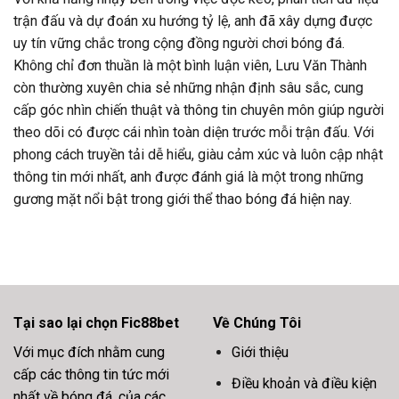
trận đấu và dự đoán xu hướng tỷ lệ, anh đã xây dựng được
uy tín vững chắc trong cộng đồng người chơi bóng đá.
Không chỉ đơn thuần là một bình luận viên, Lưu Văn Thành
còn thường xuyên chia sẻ những nhận định sâu sắc, cung
cấp góc nhìn chiến thuật và thông tin chuyên môn giúp người
theo dõi có được cái nhìn toàn diện trước mỗi trận đấu. Với
phong cách truyền tải dễ hiểu, giàu cảm xúc và luôn cập nhật
thông tin mới nhất, anh được đánh giá là một trong những
gương mặt nổi bật trong giới thể thao bóng đá hiện nay.
Tại sao lại chọn Fic88bet
Về Chúng Tôi
Với mục đích nhằm cung
Giới thiệu
cấp các thông tin tức mới
Điều khoản và điều kiện
nhất về bóng đá, của các