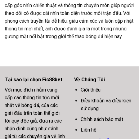
cấp góc nhìn chiến thuật và thông tin chuyên môn giúp người
theo dõi có được cái nhìn toàn diện trước mỗi trận đấu. Với
phong cách truyền tải dễ hiểu, giàu cảm xúc và luôn cập nhật
thông tin mới nhất, anh được đánh giá là một trong những
gương mặt nổi bật trong giới thể thao bóng đá hiện nay.
Tại sao lại chọn Fic88bet
Về Chúng Tôi
Với mục đích nhằm cung
Giới thiệu
cấp các thông tin tức mới
Điều khoản và điều kiện
nhất về bóng đá, của các
sử dụng
giải đấu trên toàn thế giới
Chính sách bảo mật
tới quý độc giả, đưa ra các
nhận định cũng như đánh
Liên hệ
giá từ các chuyên gia về lĩnh