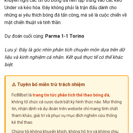
khuyến nghị các tín đồ bóng đá nên tập trung vào các kèo
Under và kèo hòa. Đây không phải là trận đấu dành cho
những ai yêu thích bóng đá tấn công, mà sẽ là cuộc chiến về
mặt chiến thuật và tinh thần.
Dự đoán cuối cùng:
Parma 1-1 Torino
Lưu ý: Đây là góc nhìn phân tích chuyên môn dựa trên dữ
liệu và kinh nghiệm cá nhân. Kết quả thực tế có thể khác
biệt.
⚠️ Tuyên bố miễn trừ trách nhiệm
Fic88bet là
trang tin tức phân tích thể thao bóng đá
,
không tổ chức cá cược dưới bất kỳ hình thức nào. Mọi thông
tin, nhận định và dự đoán trên website chỉ mang tính chất
tham khảo, giải trí và phục vụ mục đích nghiên cứu thống
kê thể thao.
Chúng tôi không khuyến khích, không hỗ trợ và không chịu