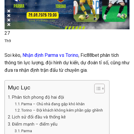
27
Th9
Soi kèo,
Nhận định Parma vs Torino
, Fic88bet phân tích
thông tin lực lượng, đội hình dự kiến, dự đoán tỉ số, cũng như
đưa ra nhận định trận đấu từ chuyên gia.
Mục Lục
Phân tích phong độ hai đội
Parma – Chủ nhà đang gặp khó khăn
Torino – Đội khách không kém phần gập ghềnh
Lịch sử đối đầu và thống kê
Điểm mạnh – điểm yếu
Parma