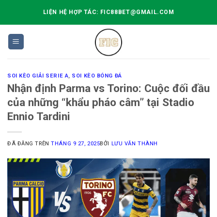
Chuyển
LIỆN HỆ HỢP TÁC: FIC88BET@GMAIL.COM
đến
nội
dung
SOI KÈO GIẢI SERIE A
,
SOI KÈO BÓNG ĐÁ
Nhận định Parma vs Torino: Cuộc đối đầu
của những “khẩu pháo câm” tại Stadio
Ennio Tardini
ĐÃ ĐĂNG TRÊN
THÁNG 9 27, 2025
BỞI
LƯU VĂN THÀNH