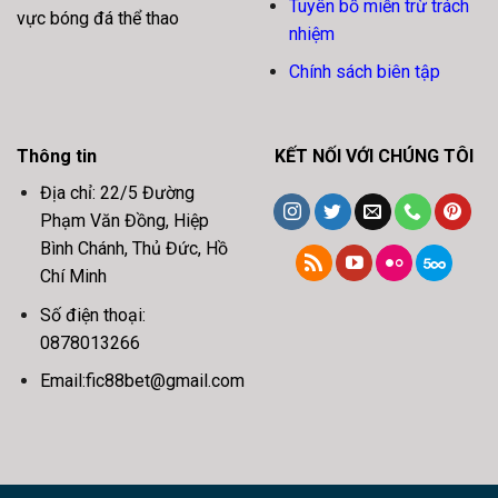
Tuyên bố miễn trừ trách
vực bóng đá thể thao
nhiệm
Chính sách biên tập
Thông tin
KẾT NỐI VỚI CHÚNG TÔI
Địa chỉ:
22/5 Đường
Phạm Văn Đồng, Hiệp
Bình Chánh, Thủ Đức, Hồ
Chí Minh
Số điện thoại:
0878013266
Email:
fic88bet@gmail.com