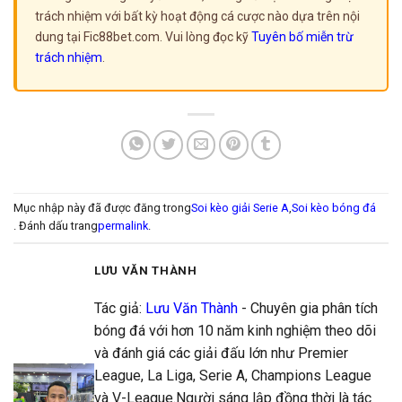
trách nhiệm với bất kỳ hoạt động cá cược nào dựa trên nội
dung tại Fic88bet.com. Vui lòng đọc kỹ
Tuyên bố miễn trừ
trách nhiệm
.
Mục nhập này đã được đăng trong
Soi kèo giải Serie A
,
Soi kèo bóng đá
. Đánh dấu trang
permalink
.
LƯU VĂN THÀNH
Tác giả:
Lưu Văn Thành
- Chuyên gia phân tích
bóng đá với hơn 10 năm kinh nghiệm theo dõi
và đánh giá các giải đấu lớn như Premier
League, La Liga, Serie A, Champions League
và V-League.Người sáng lập đồng thời là tác