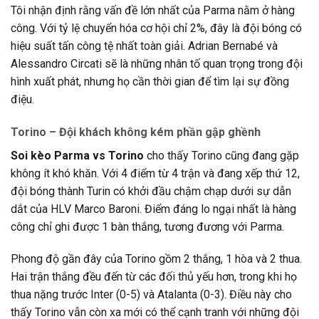
Tôi nhận định rằng vấn đề lớn nhất của Parma nằm ở hàng
công. Với tỷ lệ chuyển hóa cơ hội chỉ 2%, đây là đội bóng có
hiệu suất tấn công tệ nhất toàn giải. Adrian Bernabé và
Alessandro Circati sẽ là những nhân tố quan trọng trong đội
hình xuất phát, nhưng họ cần thời gian để tìm lại sự đồng
điệu.
Torino – Đội khách không kém phần gập ghềnh
Soi kèo Parma vs Torino
cho thấy Torino cũng đang gặp
không ít khó khăn. Với 4 điểm từ 4 trận và đang xếp thứ 12,
đội bóng thành Turin có khởi đầu chậm chạp dưới sự dẫn
dắt của HLV Marco Baroni. Điểm đáng lo ngại nhất là hàng
công chỉ ghi được 1 bàn thắng, tương đương với Parma.
Phong độ gần đây của Torino gồm 2 thắng, 1 hòa và 2 thua.
Hai trận thắng đều đến từ các đối thủ yếu hơn, trong khi họ
thua nặng trước Inter (0-5) và Atalanta (0-3). Điều này cho
thấy Torino vẫn còn xa mới có thể cạnh tranh với những đội