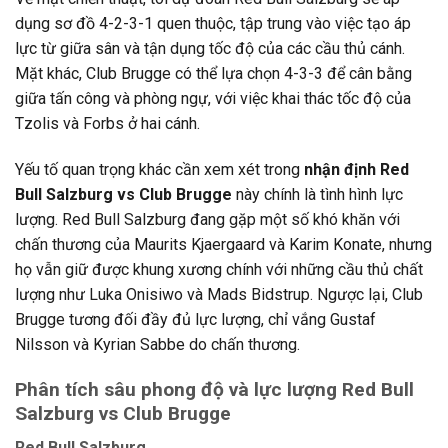
dụng sơ đồ 4-2-3-1 quen thuộc, tập trung vào việc tạo áp
lực từ giữa sân và tận dụng tốc độ của các cầu thủ cánh.
Mặt khác, Club Brugge có thể lựa chọn 4-3-3 để cân bằng
giữa tấn công và phòng ngự, với việc khai thác tốc độ của
Tzolis và Forbs ở hai cánh.
Yếu tố quan trọng khác cần xem xét trong
nhận định Red
Bull Salzburg vs Club Brugge
này chính là tình hình lực
lượng. Red Bull Salzburg đang gặp một số khó khăn với
chấn thương của Maurits Kjaergaard và Karim Konate, nhưng
họ vẫn giữ được khung xương chính với những cầu thủ chất
lượng như Luka Onisiwo và Mads Bidstrup. Ngược lại, Club
Brugge tương đối đầy đủ lực lượng, chỉ vắng Gustaf
Nilsson và Kyrian Sabbe do chấn thương.
Phân tích sâu phong độ và lực lượng Red Bull
Salzburg vs Club Brugge
Red Bull Salzburg