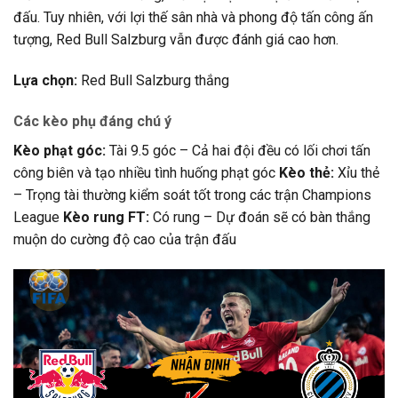
đấu. Tuy nhiên, với lợi thế sân nhà và phong độ tấn công ấn
tượng, Red Bull Salzburg vẫn được đánh giá cao hơn.
Lựa chọn:
Red Bull Salzburg thắng
Các kèo phụ đáng chú ý
Kèo phạt góc:
Tài 9.5 góc – Cả hai đội đều có lối chơi tấn
công biên và tạo nhiều tình huống phạt góc
Kèo thẻ:
Xỉu thẻ
– Trọng tài thường kiểm soát tốt trong các trận Champions
League
Kèo rung FT:
Có rung – Dự đoán sẽ có bàn thắng
muộn do cường độ cao của trận đấu