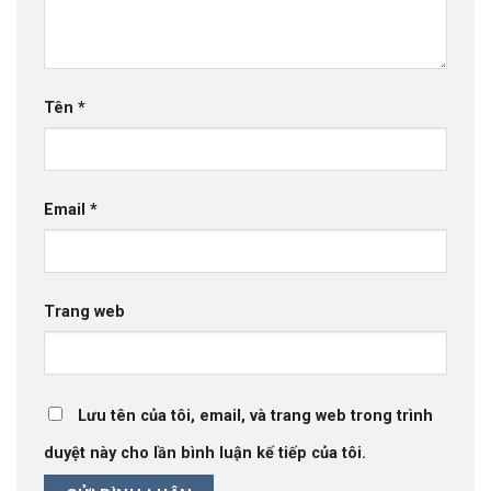
Tên
*
Email
*
Trang web
Lưu tên của tôi, email, và trang web trong trình
duyệt này cho lần bình luận kế tiếp của tôi.