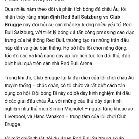
Qua nhiều năm theo dõi và phân tích bóng đá châu Âu, tôi
nhận thấy rằng
nhận định Red Bull Salzburg vs Club
Brugge
này đòi hỏi sự cân nhắc kỹ lưỡng nhiều yếu tố. Red
Bull Salzburg, với triết lý bóng đá tấn công pressing cao đặc
trưng của hệ thống Red Bull, thường tạo ra những trận đấu
hấp dẫn và giàu bàn thắng. Họ sở hữu lối chơi năng động,
tốc độ cao và khả năng gây áp lực liên tục lên đối thủ, đặc
biệt hiệu quả trên sân nhà Red Bull Arena.
Trong khi đó, Club Brugge lại là đại diện của lối chơi châu Âu
truyền thống – chắc chắn, có tổ chức và rất biết cách tận
dụng cơ hội. Đội bóng Bỉ này có bề dày kinh nghiệm thi đấu
ở các giải đấu châu Âu, với những cầu thủ dày dạn kinh
nghiệm như thủ môn Simon Mignolet – người từng khoác áo
Liverpool, và Hans Vanaken – trung tâm của lối chơi Club
Brugge.
Về mặt chiến thuật, tôi dự đoán Red Bull Salzburg sẽ áp