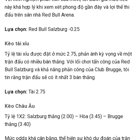
này khá hợp lý khi xem xét phong độ gần đây và lợi thế thi
đấu trên sân nhà Red Bull Arena.
Lựa chọn:
Red Bull Salzburg -0.25
Kèo tài xỉu
Tỷ lệ tài xỉu được đặt ở mức 2.75, phản ánh kỳ vọng về một
trận đấu có nhiều bàn thắng. Với lối chơi tấn công của Red
Bull Salzburg và khả năng phản công của Club Brugge, tôi
tin rằng trận đấu sẽ có ít nhất 3 bàn thắng.
Lựa chọn:
Tài 2.75
Kèo Châu Âu
Tỷ lệ 1X2: Salzburg thắng (2.00) – Hòa (3.45) – Brugge
thắng (3.40)
Mức odds khá cân bằng, thể hiện sự khó dự đoán của trận