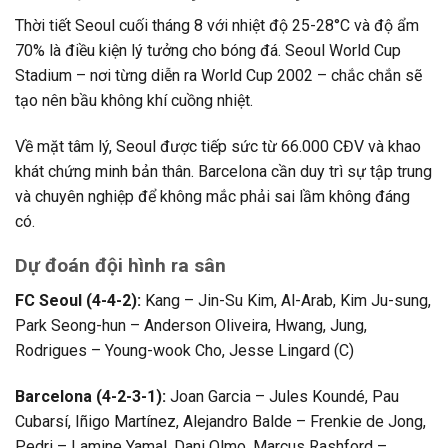
Thời tiết Seoul cuối tháng 8 với nhiệt độ 25-28°C và độ ẩm
70% là điều kiện lý tưởng cho bóng đá. Seoul World Cup
Stadium – nơi từng diễn ra World Cup 2002 – chắc chắn sẽ
tạo nên bầu không khí cuồng nhiệt.
Về mặt tâm lý, Seoul được tiếp sức từ 66.000 CĐV và khao
khát chứng minh bản thân. Barcelona cần duy trì sự tập trung
và chuyên nghiệp để không mắc phải sai lầm không đáng
có.
Dự đoán đội hình ra sân
FC Seoul (4-4-2):
Kang – Jin-Su Kim, Al-Arab, Kim Ju-sung,
Park Seong-hun – Anderson Oliveira, Hwang, Jung,
Rodrigues – Young-wook Cho, Jesse Lingard (C)
Barcelona (4-2-3-1):
Joan Garcia – Jules Koundé, Pau
Cubarsí, Iñigo Martínez, Alejandro Balde – Frenkie de Jong,
Pedri – Lamine Yamal, Dani Olmo, Marcus Rashford –