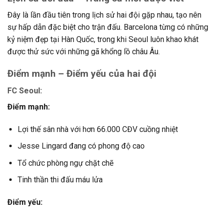
Đây là lần đầu tiên trong lịch sử hai đội gặp nhau, tạo nên
sự hấp dẫn đặc biệt cho trận đấu. Barcelona từng có những
kỷ niệm đẹp tại Hàn Quốc, trong khi Seoul luôn khao khát
được thử sức với những gã khổng lồ châu Âu.
Điểm mạnh – Điểm yếu của hai đội
FC Seoul:
Điểm mạnh:
Lợi thế sân nhà với hơn 66.000 CĐV cuồng nhiệt
Jesse Lingard đang có phong độ cao
Tổ chức phòng ngự chặt chẽ
Tinh thần thi đấu máu lửa
Điểm yếu: