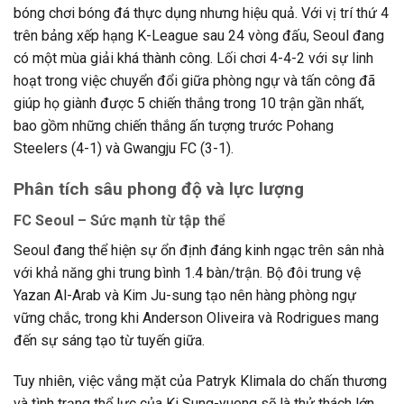
bóng chơi bóng đá thực dụng nhưng hiệu quả. Với vị trí thứ 4
trên bảng xếp hạng K-League sau 24 vòng đấu, Seoul đang
có một mùa giải khá thành công. Lối chơi 4-4-2 với sự linh
hoạt trong việc chuyển đổi giữa phòng ngự và tấn công đã
giúp họ giành được 5 chiến thắng trong 10 trận gần nhất,
bao gồm những chiến thắng ấn tượng trước Pohang
Steelers (4-1) và Gwangju FC (3-1).
Phân tích sâu phong độ và lực lượng
FC Seoul – Sức mạnh từ tập thể
Seoul đang thể hiện sự ổn định đáng kinh ngạc trên sân nhà
với khả năng ghi trung bình 1.4 bàn/trận. Bộ đôi trung vệ
Yazan Al-Arab và Kim Ju-sung tạo nên hàng phòng ngự
vững chắc, trong khi Anderson Oliveira và Rodrigues mang
đến sự sáng tạo từ tuyến giữa.
Tuy nhiên, việc vắng mặt của Patryk Klimala do chấn thương
và tình trạng thể lực của Ki Sung-yueng sẽ là thử thách lớn