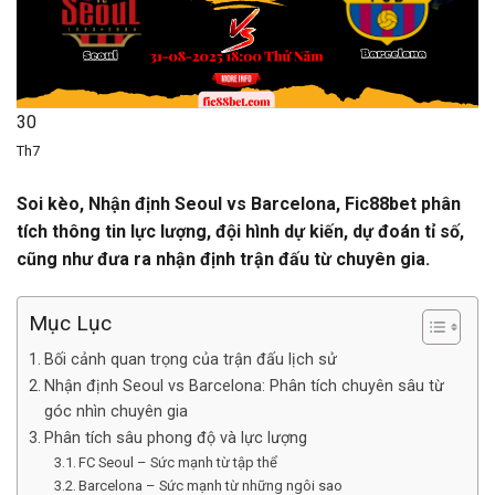
30
Th7
Soi kèo, Nhận định Seoul vs Barcelona, Fic88bet phân
tích thông tin lực lượng, đội hình dự kiến, dự đoán tỉ số,
cũng như đưa ra nhận định trận đấu từ chuyên gia.
Mục Lục
Bối cảnh quan trọng của trận đấu lịch sử
Nhận định Seoul vs Barcelona: Phân tích chuyên sâu từ
góc nhìn chuyên gia
Phân tích sâu phong độ và lực lượng
FC Seoul – Sức mạnh từ tập thể
Barcelona – Sức mạnh từ những ngôi sao