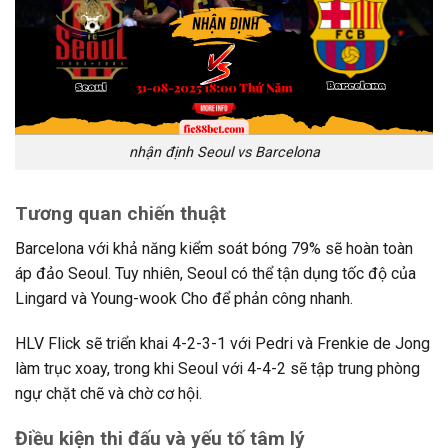
nhận định Seoul vs Barcelona
Tương quan chiến thuật
Barcelona với khả năng kiểm soát bóng 79% sẽ hoàn toàn
áp đảo Seoul. Tuy nhiên, Seoul có thể tận dụng tốc độ của
Lingard và Young-wook Cho để phản công nhanh.
HLV Flick sẽ triển khai 4-2-3-1 với Pedri và Frenkie de Jong
làm trục xoay, trong khi Seoul với 4-4-2 sẽ tập trung phòng
ngự chặt chẽ và chờ cơ hội.
Điều kiện thi đấu và yếu tố tâm lý