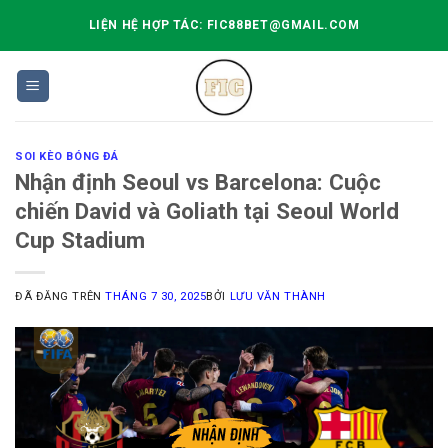
Chuyển
LIỆN HỆ HỢP TÁC: FIC88BET@GMAIL.COM
đến
nội
dung
SOI KÈO BÓNG ĐÁ
Nhận định Seoul vs Barcelona: Cuộc
chiến David và Goliath tại Seoul World
Cup Stadium
ĐÃ ĐĂNG TRÊN
THÁNG 7 30, 2025
BỞI
LƯU VĂN THÀNH