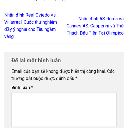
Nhận định Real Oviedo vs
Nhận định AS Roma vs
Villarreal: Cuộc thử nghiệm
Cannes AS: Gasperini và Thử
đầy ý nghĩa cho Tàu ngầm
Thách Đầu Tiên Tại Olimpico
vàng
Để lại một bình luận
Email của bạn sẽ không được hiển thị công khai.
Các
trường bắt buộc được đánh dấu
*
Bình luận
*