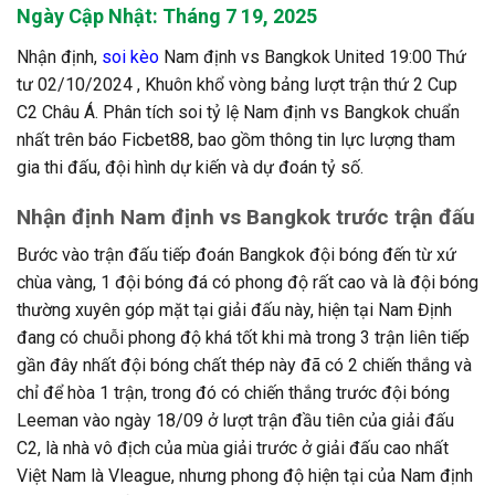
Ngày Cập Nhật: Tháng 7 19, 2025
Nhận định,
soi kèo
Nam định vs Bangkok United 19:00 Thứ
tư 02/10/2024 , Khuôn khổ vòng bảng lượt trận thứ 2 Cup
C2 Châu Á. Phân tích soi tỷ lệ Nam định vs Bangkok chuẩn
nhất trên báo Ficbet88, bao gồm thông tin lực lượng tham
gia thi đấu, đội hình dự kiến và dự đoán tỷ số.
Nhận định Nam định vs Bangkok trước trận đấu
Bước vào trận đấu tiếp đoán Bangkok đội bóng đến từ xứ
chùa vàng, 1 đội bóng đá có phong độ rất cao và là đội bóng
thường xuyên góp mặt tại giải đấu này, hiện tại Nam Định
đang có chuỗi phong độ khá tốt khi mà trong 3 trận liên tiếp
gần đây nhất đội bóng chất thép này đã có 2 chiến thắng và
chỉ để hòa 1 trận, trong đó có chiến thắng trước đội bóng
Leeman vào ngày 18/09 ở lượt trận đầu tiên của giải đấu
C2, là nhà vô địch của mùa giải trước ở giải đấu cao nhất
Việt Nam là Vleague, nhưng phong độ hiện tại của Nam định