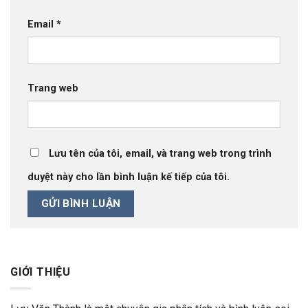
Email
*
Trang web
Lưu tên của tôi, email, và trang web trong trình
duyệt này cho lần bình luận kế tiếp của tôi.
GIỚI THIỆU