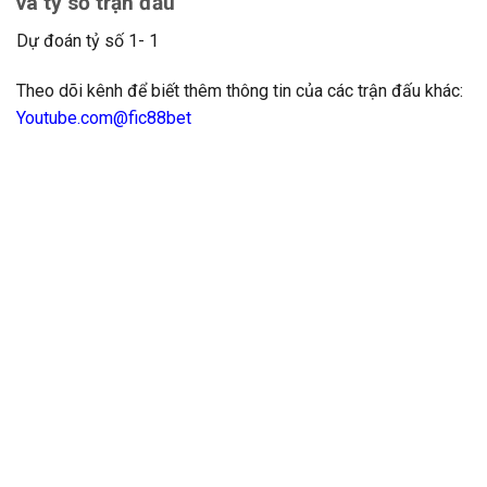
và tỷ số trận đấu
Dự đoán tỷ số 1- 1
Theo dõi kênh để biết thêm thông tin của các trận đấu khác:
Youtube.com@fic88bet