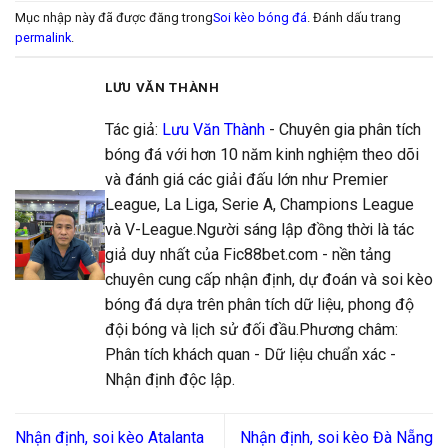
Mục nhập này đã được đăng trong
Soi kèo bóng đá
. Đánh dấu trang
permalink
.
LƯU VĂN THÀNH
Tác giả:
Lưu Văn Thành
- Chuyên gia phân tích
bóng đá với hơn 10 năm kinh nghiệm theo dõi
và đánh giá các giải đấu lớn như Premier
League, La Liga, Serie A, Champions League
và V-League.Người sáng lập đồng thời là tác
giả duy nhất của Fic88bet.com - nền tảng
chuyên cung cấp nhận định, dự đoán và soi kèo
bóng đá dựa trên phân tích dữ liệu, phong độ
đội bóng và lịch sử đối đầu.Phương châm:
Phân tích khách quan - Dữ liệu chuẩn xác -
Nhận định độc lập.
Nhận định, soi kèo Atalanta
Nhận định, soi kèo Đà Nẵng