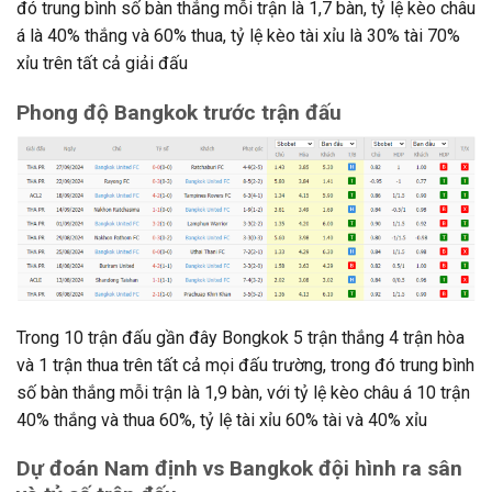
đó trung bình số bàn thắng mỗi trận là 1,7 bàn, tỷ lệ kèo châu
á là 40% thắng và 60% thua, tỷ lệ kèo tài xỉu là 30% tài 70%
xỉu trên tất cả giải đấu
Phong độ Bangkok trước trận đấu
Trong 10 trận đấu gần đây Bongkok 5 trận thắng 4 trận hòa
và 1 trận thua trên tất cả mọi đấu trường, trong đó trung bình
số bàn thắng mỗi trận là 1,9 bàn, với tỷ lệ kèo châu á 10 trận
40% thắng và thua 60%, tỷ lệ tài xỉu 60% tài và 40% xỉu
Dự đoán
Nam định vs Bangkok
đội hình ra sân