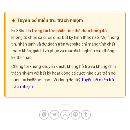
⚠️ Tuyên bố miễn trừ trách nhiệm
Fic88bet là
trang tin tức phân tích thể thao bóng đá
,
không tổ chức cá cược dưới bất kỳ hình thức nào. Mọi thông
tin, nhận định và dự đoán trên website chỉ mang tính chất
tham khảo, giải trí và phục vụ mục đích nghiên cứu thống
kê thể thao.
Chúng tôi không khuyến khích, không hỗ trợ và không chịu
trách nhiệm với bất kỳ hoạt động cá cược nào dựa trên nội
dung tại Fic88bet.com. Vui lòng đọc kỹ
Tuyên bố miễn trừ
trách nhiệm
.