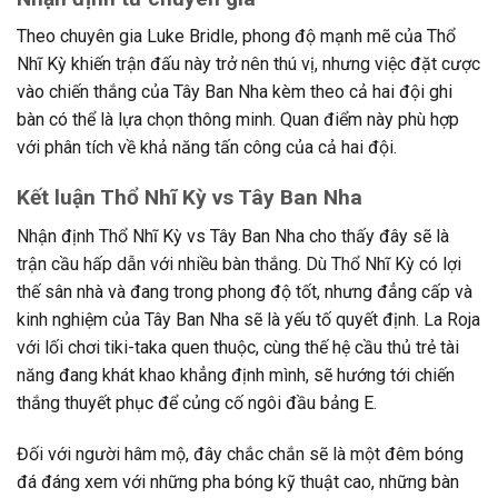
Theo chuyên gia Luke Bridle, phong độ mạnh mẽ của Thổ
Nhĩ Kỳ khiến trận đấu này trở nên thú vị, nhưng việc đặt cược
vào chiến thắng của Tây Ban Nha kèm theo cả hai đội ghi
bàn có thể là lựa chọn thông minh. Quan điểm này phù hợp
với phân tích về khả năng tấn công của cả hai đội.
Kết luận Thổ Nhĩ Kỳ vs Tây Ban Nha
Nhận định Thổ Nhĩ Kỳ vs Tây Ban Nha cho thấy đây sẽ là
trận cầu hấp dẫn với nhiều bàn thắng. Dù Thổ Nhĩ Kỳ có lợi
thế sân nhà và đang trong phong độ tốt, nhưng đẳng cấp và
kinh nghiệm của Tây Ban Nha sẽ là yếu tố quyết định. La Roja
với lối chơi tiki-taka quen thuộc, cùng thế hệ cầu thủ trẻ tài
năng đang khát khao khẳng định mình, sẽ hướng tới chiến
thắng thuyết phục để củng cố ngôi đầu bảng E.
Đối với người hâm mộ, đây chắc chắn sẽ là một đêm bóng
đá đáng xem với những pha bóng kỹ thuật cao, những bàn