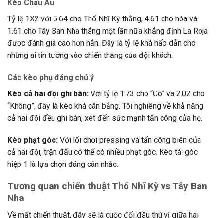
Kèo Châu Âu
Tỷ lệ 1X2 với 5.64 cho Thổ Nhĩ Kỳ thắng, 4.61 cho hòa và
1.61 cho Tây Ban Nha thắng một lần nữa khẳng định La Roja
được đánh giá cao hơn hẳn. Đây là tỷ lệ khá hấp dẫn cho
những ai tin tưởng vào chiến thắng của đội khách.
Các kèo phụ đáng chú ý
Kèo cả hai đội ghi bàn:
Với tỷ lệ 1.73 cho “Có” và 2.02 cho
“Không”, đây là kèo khá cân bằng. Tôi nghiêng về khả năng
cả hai đội đều ghi bàn, xét đến sức mạnh tấn công của họ.
Kèo phạt góc:
Với lối chơi pressing và tấn công biên của
cả hai đội, trận đấu có thể có nhiều phạt góc. Kèo tài góc
hiệp 1 là lựa chọn đáng cân nhắc.
Tương quan chiến thuật Thổ Nhĩ Kỳ vs Tây Ban
Nha
Về mặt chiến thuật, đây sẽ là cuộc đối đầu thú vị giữa hai