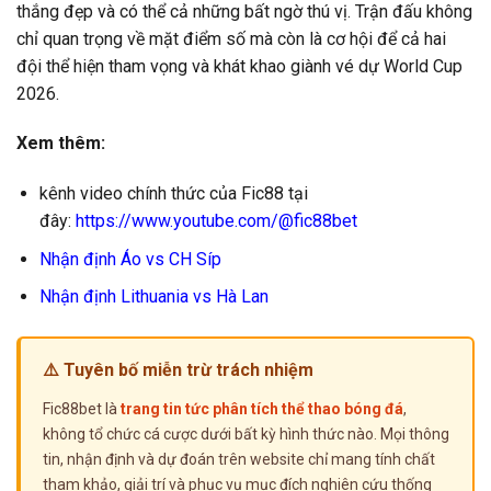
thắng đẹp và có thể cả những bất ngờ thú vị. Trận đấu không
chỉ quan trọng về mặt điểm số mà còn là cơ hội để cả hai
đội thể hiện tham vọng và khát khao giành vé dự World Cup
2026.
Xem thêm:
kênh video chính thức của Fic88 tại
đây:
https://www.youtube.com/@fic88bet
Nhận định Áo vs CH Síp
Nhận định Lithuania vs Hà Lan
⚠️ Tuyên bố miễn trừ trách nhiệm
Fic88bet là
trang tin tức phân tích thể thao bóng đá
,
không tổ chức cá cược dưới bất kỳ hình thức nào. Mọi thông
tin, nhận định và dự đoán trên website chỉ mang tính chất
tham khảo, giải trí và phục vụ mục đích nghiên cứu thống