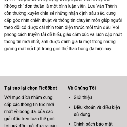
Không chỉ đơn thuần là một bình luận viên, Lưu Văn Thành
còn thường xuyên chia sẻ những nhận định sâu sắc, cung
cấp góc nhìn chiến thuật và thông tin chuyên môn giúp người
theo dõi có được cái nhìn toàn diện trước mỗi trận đấu. Với
phong cách truyền tải dễ hiểu, giàu cảm xúc và luôn cập nhật
thông tin mới nhất, anh được đánh giá là một trong những
gương mặt nổi bật trong giới thể thao bóng đá hiện nay.
Tại sao lại chọn Fic88bet
Về Chúng Tôi
Với mục đích nhằm cung
Giới thiệu
cấp các thông tin tức mới
Điều khoản và điều kiện
nhất về bóng đá, của các
sử dụng
giải đấu trên toàn thế giới
Chính sách bảo mật
tới quý độc giả, đưa ra các