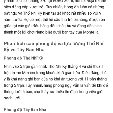
ý nhất là chiến thắng 3-0 tại EURO 2016, nơi La Roja đã thể
hiện đẳng cấp vượt trội. Tuy nhiên, bóng đá luôn có những
bất ngờ và Thổ Nhĩ Kỳ hiện tại đã khác rất nhiều so với 9
năm trước. Họ có một thế hệ cầu thủ trẻ tài năng, được rèn
giũa tại các giải đấu hàng đầu châu Âu và đang dần hình
thành một lối chơi riêng biệt dưới bàn tay của Montella.
Phân tích sâu phong độ và lực lượng Thổ Nhĩ
Kỳ vs Tây Ban Nha
Phong độ Thổ Nhĩ Kỳ
Nhìn vào 5 trận gần nhất, Thổ Nhĩ Kỳ thắng 4 và chỉ thua 1
trận trước Mexico trong khuôn khổ giao hữu. Điều đáng chú
ý là khả năng ghi bàn của họ khá ấn tượng với 11 bàn thắng
trong 5 trận. Tuy nhiên, hàng phòng ngự vẫn là vấn đề khi để
thủng lưới 5 bàn, cho thấy sự thiếu ổn định trong việc giữ
sạch lưới.
Phong độ Tây Ban Nha