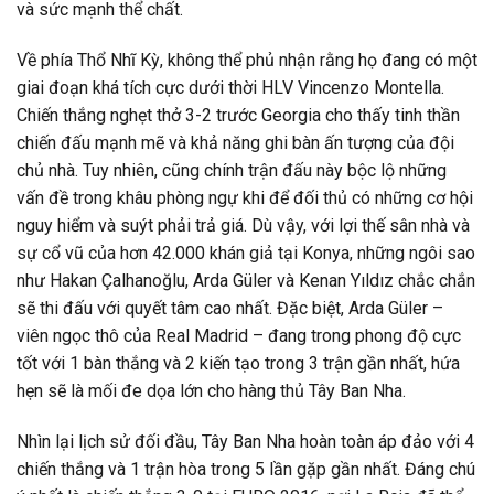
và sức mạnh thể chất.
Về phía Thổ Nhĩ Kỳ, không thể phủ nhận rằng họ đang có một
giai đoạn khá tích cực dưới thời HLV Vincenzo Montella.
Chiến thắng nghẹt thở 3-2 trước Georgia cho thấy tinh thần
chiến đấu mạnh mẽ và khả năng ghi bàn ấn tượng của đội
chủ nhà. Tuy nhiên, cũng chính trận đấu này bộc lộ những
vấn đề trong khâu phòng ngự khi để đối thủ có những cơ hội
nguy hiểm và suýt phải trả giá. Dù vậy, với lợi thế sân nhà và
sự cổ vũ của hơn 42.000 khán giả tại Konya, những ngôi sao
như Hakan Çalhanoğlu, Arda Güler và Kenan Yıldız chắc chắn
sẽ thi đấu với quyết tâm cao nhất. Đặc biệt, Arda Güler –
viên ngọc thô của Real Madrid – đang trong phong độ cực
tốt với 1 bàn thắng và 2 kiến tạo trong 3 trận gần nhất, hứa
hẹn sẽ là mối đe dọa lớn cho hàng thủ Tây Ban Nha.
Nhìn lại lịch sử đối đầu, Tây Ban Nha hoàn toàn áp đảo với 4
chiến thắng và 1 trận hòa trong 5 lần gặp gần nhất. Đáng chú