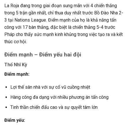
La Roja đang trong giai đoạn sung mãn với 4 chiến thắng
trong 5 trận gần nhất, chỉ thua duy nhất trước Bồ Đào Nha 2-
3 tại Nations League. Điểm mạnh của họ là khả năng tấn
công với 17 bàn thắng, đặc biệt là chiến thắng 5-4 trước
Pháp cho thấy sức mạnh kinh khủng trong việc tạo ra và kết
thúc cơ hội.
Điểm mạnh – Điểm yếu hai đội
Thổ Nhĩ Kỳ
Điểm mạnh:
Lợi thế sân nhà với sự cổ vũ cuồng nhiệt
Hàng công đa dạng với nhiều phương án tấn công
Tinh thần chiến đấu cao và sự quyết tâm lớn
Điểm yếu: