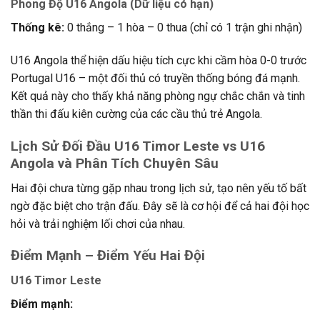
Phong Độ U16 Angola (Dữ liệu có hạn)
Thống kê:
0 thắng – 1 hòa – 0 thua (chỉ có 1 trận ghi nhận)
U16 Angola thể hiện dấu hiệu tích cực khi cầm hòa 0-0 trước
Portugal U16 – một đối thủ có truyền thống bóng đá mạnh.
Kết quả này cho thấy khả năng phòng ngự chắc chắn và tinh
thần thi đấu kiên cường của các cầu thủ trẻ Angola.
Lịch Sử Đối Đầu
U16 Timor Leste vs U16
Angola
và Phân Tích Chuyên Sâu
Hai đội chưa từng gặp nhau trong lịch sử, tạo nên yếu tố bất
ngờ đặc biệt cho trận đấu. Đây sẽ là cơ hội để cả hai đội học
hỏi và trải nghiệm lối chơi của nhau.
Điểm Mạnh – Điểm Yếu Hai Đội
U16 Timor Leste
Điểm mạnh: