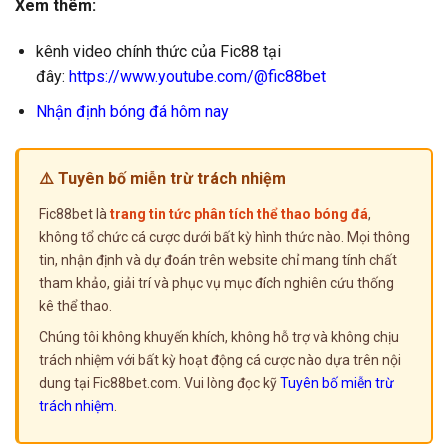
Xem thêm:
kênh video chính thức của Fic88 tại
đây:
https://www.youtube.com/@fic88bet
Nhận định bóng đá hôm nay
⚠️ Tuyên bố miễn trừ trách nhiệm
Fic88bet là
trang tin tức phân tích thể thao bóng đá
,
không tổ chức cá cược dưới bất kỳ hình thức nào. Mọi thông
tin, nhận định và dự đoán trên website chỉ mang tính chất
tham khảo, giải trí và phục vụ mục đích nghiên cứu thống
kê thể thao.
Chúng tôi không khuyến khích, không hỗ trợ và không chịu
trách nhiệm với bất kỳ hoạt động cá cược nào dựa trên nội
dung tại Fic88bet.com. Vui lòng đọc kỹ
Tuyên bố miễn trừ
trách nhiệm
.