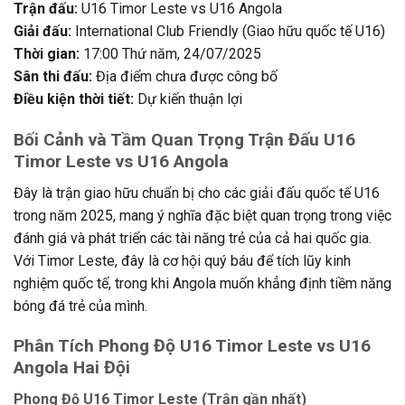
Trận đấu:
U16 Timor Leste vs U16 Angola
Giải đấu:
International Club Friendly (Giao hữu quốc tế U16)
Thời gian:
17:00 Thứ năm, 24/07/2025
Sân thi đấu:
Địa điểm chưa được công bố
Điều kiện thời tiết:
Dự kiến thuận lợi
Bối Cảnh và Tầm Quan Trọng Trận Đấu
U16
Timor Leste vs U16 Angola
Đây là trận giao hữu chuẩn bị cho các giải đấu quốc tế U16
trong năm 2025, mang ý nghĩa đặc biệt quan trọng trong việc
đánh giá và phát triển các tài năng trẻ của cả hai quốc gia.
Với Timor Leste, đây là cơ hội quý báu để tích lũy kinh
nghiệm quốc tế, trong khi Angola muốn khẳng định tiềm năng
bóng đá trẻ của mình.
Phân Tích Phong Độ
U16 Timor Leste vs U16
Angola
Hai Đội
Phong Độ U16 Timor Leste (Trận gần nhất)