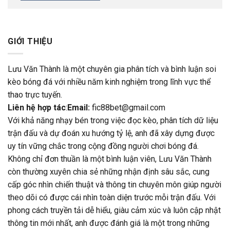
GIỚI THIỆU
Lưu Văn Thành là một chuyên gia phân tích và bình luận soi
kèo bóng đá với nhiều năm kinh nghiệm trong lĩnh vực thể
thao trực tuyến.
Liên hệ hợp tác
:
Email:
fic88bet@gmail.com
Với khả năng nhạy bén trong việc đọc kèo, phân tích dữ liệu
trận đấu và dự đoán xu hướng tỷ lệ, anh đã xây dựng được
uy tín vững chắc trong cộng đồng người chơi bóng đá.
Không chỉ đơn thuần là một bình luận viên, Lưu Văn Thành
còn thường xuyên chia sẻ những nhận định sâu sắc, cung
cấp góc nhìn chiến thuật và thông tin chuyên môn giúp người
theo dõi có được cái nhìn toàn diện trước mỗi trận đấu. Với
phong cách truyền tải dễ hiểu, giàu cảm xúc và luôn cập nhật
thông tin mới nhất, anh được đánh giá là một trong những