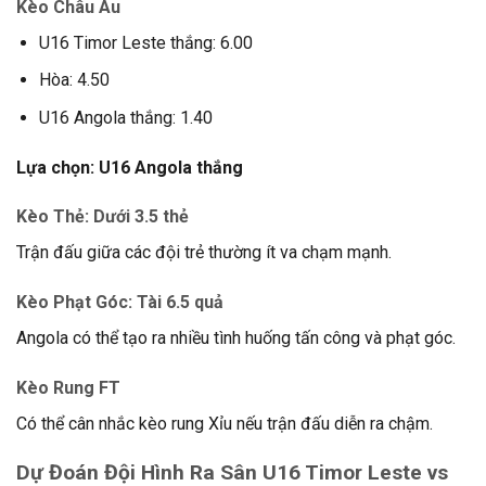
Kèo Châu Âu
U16 Timor Leste thắng: 6.00
Hòa: 4.50
U16 Angola thắng: 1.40
Lựa chọn: U16 Angola thắng
Kèo Thẻ: Dưới 3.5 thẻ
Trận đấu giữa các đội trẻ thường ít va chạm mạnh.
Kèo Phạt Góc: Tài 6.5 quả
Angola có thể tạo ra nhiều tình huống tấn công và phạt góc.
Kèo Rung FT
Có thể cân nhắc kèo rung Xỉu nếu trận đấu diễn ra chậm.
Dự Đoán Đội Hình Ra Sân
U16 Timor Leste vs