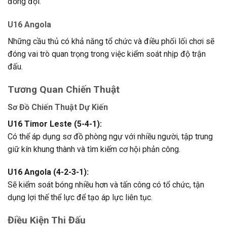
đồng đội.
U16 Angola
Những cầu thủ có khả năng tổ chức và điều phối lối chơi sẽ
đóng vai trò quan trọng trong việc kiểm soát nhịp độ trận
đấu.
Tương Quan Chiến Thuật
Sơ Đồ Chiến Thuật Dự Kiến
U16 Timor Leste (5-4-1):
Có thể áp dụng sơ đồ phòng ngự với nhiều người, tập trung
giữ kín khung thành và tìm kiếm cơ hội phản công.
U16 Angola (4-2-3-1):
Sẽ kiểm soát bóng nhiều hơn và tấn công có tổ chức, tận
dụng lợi thế thể lực để tạo áp lực liên tục.
Điều Kiện Thi Đấu