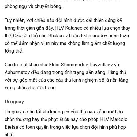
phòng ngự và chuyển bóng.
Tuy nhiên, với chiều sâu đội hình được cải thiện đáng kể
trong thời gian gần đây, HLV Katanec có nhiều lựa chọn thay
thế. Các cầu thủ như Shukurov hoặc Eshmurodov hoàn toàn
có thể đảm nhận vị trí này mà không làm giảm chất lượng
tổng thể.
Các trụ cột khác như Eldor Shomurodov, Fayzullaev và
Ashurmatov đều đang trong tình trạng sẵn sàng. Hàng thủ
với sự góp mặt của các cầu thủ kinh nghiệm sẽ là nền tảng
vững chắc cho đội bóng.
Uruguay
Uruguay có tin tốt khi không có cầu thủ nào vắng mặt do
chấn thương hay thẻ phạt. Điều này cho phép HLV Marcelo
Bielsa có toàn quyền trong việc lựa chọn đội hình phù hợp
nhất.