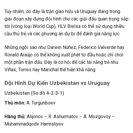
Tuy nhiên, do đây là trận giao hữu và Uruguay đang trong
giai đoạn xây dựng đội hình cho các giải đấu quan trọng sắp
tới (vòng loại World Cup), HLV Bielsa có thể sử dụng nhiều
cầu thủ trẻ và các phương án dự bị để đánh giá năng lực.
Những ngôi sao như Darwin Núñez, Federico Valverde hay
Ronald Araújo có thể không xuất phát từ đầu hoặc chỉ chơi
một phần trận đấu. Đây là cơ hội để các tài năng trẻ như
Viñas, Torres hay Marichal thể hiện khả năng.
Đội Hình Dự Kiến Uzbekistan vs Uruguay
Uzbekistan (Sơ đồ 4-2-3-1)
Thủ môn:
A. Turgunboev
Hàng thủ:
Alijonov – R. Ashurmatov – A. Mozgovoy –
Muhammadqodir Hamraliyev