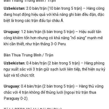
Bàn Thắng Trung Bình / Trận
Uzbekistan:
2.0 bàn/trận (10 bàn trong 5 trận) – Hàng công
đang hoạt động hiệu quả với khả năng ghi bàn đều đặn, đặc
biệt là trong các trận đấu tại châu Á.
Uruguay:
1.2 bàn/trận (6 bàn trong 5 trận) – Hiệu suất tấn
công khiêm tốn hơn nhưng có khả năng “nổ súng” mạnh mẽ
khi cần thiết, như trận thắng 3-0 Peru.
Bàn Thua Trung Bình / Trận
Uzbekistan:
0.4 bàn/trận (2 bàn trong 5 trận) – Hàng phòng
ngự xuất sắc với 3 trận giữ sạch lưới liên tiếp, thể hiện sự kỷ
luật và tổ chức tốt.
Uruguay:
0.4 bàn/trận (2 bàn trong 5 trận) – Hàng thủ vững
chắc với 4 trận không để thủng lưới (ngoại trừ trận thua
Paraguay 0-2).