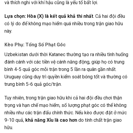
và thích nghi với khí hậu cũng là yếu tố bất lợi.
Lựa chọn: Hòa (X) là kết quả khả thi nhất
. Cả hai đội đều
có lý do để không mạo hiểm quá nhiều trong trận giao hữu
này.
Kèo Phụ: Tổng Số Phạt Góc
Uzbekistan dưới thời Katanec thường tạo ra nhiều tình huống
đánh cánh với các tiền vệ cánh năng động, giúp họ có trung
bình 4-5 quả góc mỗi trận trong 5 lần ra quân gần nhất.
Uruguay cũng duy trì quyền kiểm soát bóng tốt và thường có
trung bình 5-6 quả góc/trận.
Tuy nhiên, trong trận giao hữu khi cả hai đội đều chơi thận
trọng và hạn chế mạo hiểm, số lượng phạt góc có thể không
nhiều như các trận đấu chính thức. Nếu kèo được đặt ở mức
9-10 quả,
khả năng Xỉu là cao hơn
do tính chất trận giao
hữu.