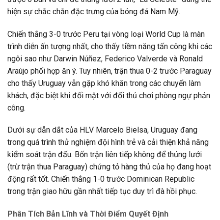
hiện sự chắc chắn đặc trưng của bóng đá Nam Mỹ.
Chiến thắng 3-0 trước Peru tại vòng loại World Cup là màn
trình diễn ấn tượng nhất, cho thấy tiềm năng tấn công khi các
ngôi sao như Darwin Núñez, Federico Valverde và Ronald
Araújo phối hợp ăn ý. Tuy nhiên, trận thua 0-2 trước Paraguay
cho thấy Uruguay vẫn gặp khó khăn trong các chuyến làm
khách, đặc biệt khi đối mặt với đối thủ chơi phòng ngự phản
công.
Dưới sự dẫn dắt của HLV Marcelo Bielsa, Uruguay đang
trong quá trình thử nghiệm đội hình trẻ và cải thiện khả năng
kiểm soát trận đấu. Bốn trận liên tiếp không để thủng lưới
(trừ trận thua Paraguay) chứng tỏ hàng thủ của họ đang hoạt
động rất tốt. Chiến thắng 1-0 trước Dominican Republic
trong trận giao hữu gần nhất tiếp tục duy trì đà hồi phục.
Phân Tích Bản Lĩnh và Thời Điểm Quyết Định