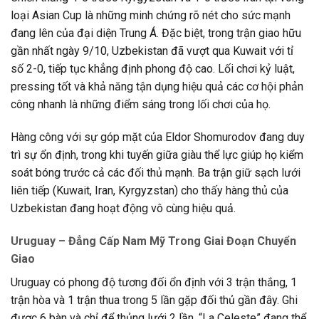
loại Asian Cup là những minh chứng rõ nét cho sức mạnh
đang lên của đại diện Trung Á. Đặc biệt, trong trận giao hữu
gần nhất ngày 9/10, Uzbekistan đã vượt qua Kuwait với tỉ
số 2-0, tiếp tục khẳng định phong độ cao. Lối chơi kỷ luật,
pressing tốt và khả năng tận dụng hiệu quả các cơ hội phản
công nhanh là những điểm sáng trong lối chơi của họ.
Hàng công với sự góp mặt của Eldor Shomurodov đang duy
trì sự ổn định, trong khi tuyến giữa giàu thể lực giúp họ kiểm
soát bóng trước cả các đối thủ mạnh. Ba trận giữ sạch lưới
liên tiếp (Kuwait, Iran, Kyrgyzstan) cho thấy hàng thủ của
Uzbekistan đang hoạt động vô cùng hiệu quả.
Uruguay – Đẳng Cấp Nam Mỹ Trong Giai Đoạn Chuyển
Giao
Uruguay có phong độ tương đối ổn định với 3 trận thắng, 1
trận hòa và 1 trận thua trong 5 lần gặp đối thủ gần đây. Ghi
được 6 bàn và chỉ để thủng lưới 2 lần, “La Celeste” đang thể