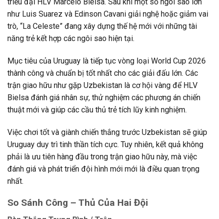
triều đại HLV Marcelo Bielsa. Sau khi một số ngôi sao lớn
như Luis Suarez và Edinson Cavani giải nghệ hoặc giảm vai
trò, “La Celeste” đang xây dựng thế hệ mới với những tài
năng trẻ kết hợp các ngôi sao hiện tại.
Mục tiêu của Uruguay là tiếp tục vòng loại World Cup 2026
thành công và chuẩn bị tốt nhất cho các giải đấu lớn. Các
trận giao hữu như gặp Uzbekistan là cơ hội vàng để HLV
Bielsa đánh giá nhân sự, thử nghiệm các phương án chiến
thuật mới và giúp các cầu thủ trẻ tích lũy kinh nghiệm.
Việc chơi tốt và giành chiến thắng trước Uzbekistan sẽ giúp
Uruguay duy trì tinh thần tích cực. Tuy nhiên, kết quả không
phải là ưu tiên hàng đầu trong trận giao hữu này, mà việc
đánh giá và phát triển đội hình mới mới là điều quan trọng
nhất.
So Sánh Công – Thủ Của Hai Đội