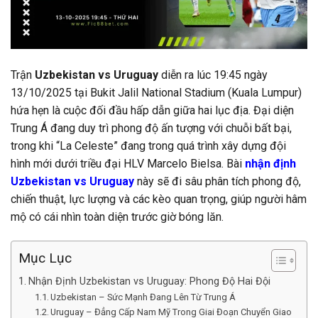
Trận
Uzbekistan vs Uruguay
diễn ra lúc 19:45 ngày
13/10/2025 tại Bukit Jalil National Stadium (Kuala Lumpur)
hứa hẹn là cuộc đối đầu hấp dẫn giữa hai lục địa. Đại diện
Trung Á đang duy trì phong độ ấn tượng với chuỗi bất bại,
trong khi “La Celeste” đang trong quá trình xây dựng đội
hình mới dưới triều đại HLV Marcelo Bielsa. Bài
nhận định
Uzbekistan vs Uruguay
này sẽ đi sâu phân tích phong độ,
chiến thuật, lực lượng và các kèo quan trọng, giúp người hâm
mộ có cái nhìn toàn diện trước giờ bóng lăn.
Mục Lục
Nhận Định Uzbekistan vs Uruguay: Phong Độ Hai Đội
Uzbekistan – Sức Mạnh Đang Lên Từ Trung Á
Uruguay – Đẳng Cấp Nam Mỹ Trong Giai Đoạn Chuyển Giao