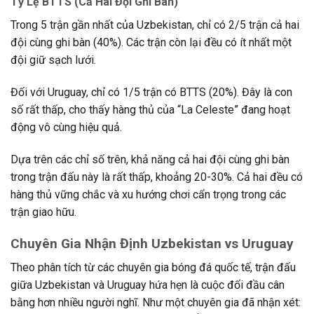
Tỷ Lệ BTTS (Cả Hai Đội Ghi Bàn)
Trong 5 trận gần nhất của Uzbekistan, chỉ có 2/5 trận cả hai
đội cùng ghi bàn (40%). Các trận còn lại đều có ít nhất một
đội giữ sạch lưới.
Đối với Uruguay, chỉ có 1/5 trận có BTTS (20%). Đây là con
số rất thấp, cho thấy hàng thủ của “La Celeste” đang hoạt
động vô cùng hiệu quả.
Dựa trên các chỉ số trên, khả năng cả hai đội cùng ghi bàn
trong trận đấu này là rất thấp, khoảng 20-30%. Cả hai đều có
hàng thủ vững chắc và xu hướng chơi cẩn trọng trong các
trận giao hữu.
Chuyên Gia Nhận Định Uzbekistan vs Uruguay
Theo phân tích từ các chuyên gia bóng đá quốc tế, trận đấu
giữa Uzbekistan và Uruguay hứa hẹn là cuộc đối đầu cân
bằng hơn nhiều người nghĩ. Như một chuyên gia đã nhận xét: