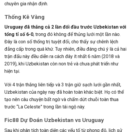
chuyên gia nhận định.
Thống Kê Vàng
Uruguay đã thắng cả 2 lần đối đầu trước Uzbekistan với
tổng tỉ số 6-0
, trong đó không để thủng lưới một lần nào.
Đây là con số thống trị tuyệt đối, cho thấy sự chênh lệch
đẳng cấp trong quá khứ. Tuy nhiên, điều đáng chú ý là cả hai
trận đấu này đều diễn ra cách đây ít nhất 6 năm (2018 và
2019), khi Uzbekistan còn non trẻ và chưa phát triển như
hiện tại.
Với 4 trận thắng liên tiếp và 3 trận giữ sạch lưới gần nhất,
Uzbekistan của ngày nay đã hoàn toàn khác biệt. Họ có thể
tạo nên câu chuyện bất ngờ và chấm dứt chuỗi toàn thua
trước “La Celeste” trong lần tái ngộ này.
Fic88 Dự Đoán Uzbekistan vs Uruguay
Sau khi phân tích toàn diện các yếu tố từ phong độ, lịch sử