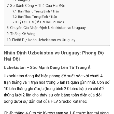
So Sánh Công – Thủ Của Hai Đội
Bàn Thắng Trung Bình / Trận
Bàn Thua Trung Bình / Trận
Tỷ Lệ BTTS (Cả Hai Đội Ghi Bàn)
Chuyên Gia Nhận Định Uzbekistan vs Uruguay
Thống Kê Vàng
Fic88 Dự Đoán Uzbekistan vs Uruguay
Nhận Định Uzbekistan vs Uruguay: Phong Độ
Hai Đội
Uzbekistan – Sức Mạnh Đang Lên Từ Trung Á
Uzbekistan đang thể hiện phong độ xuất sắc với chuỗi 4
trận thắng và 1 trận hòa trong 5 lần ra quân gần nhất. Con số
10 bàn thắng ghi được (trung bình 2.0 bàn/trận) và chỉ để
thủng lưới 2 lần cho thấy sự cân bằng toàn diện của đội
bóng dưới sự dẫn dắt của HLV Srecko Katanec.
Chiến thắng 4-0 trước Kyrgyzstan và 1-0 trước Iran tại vòng