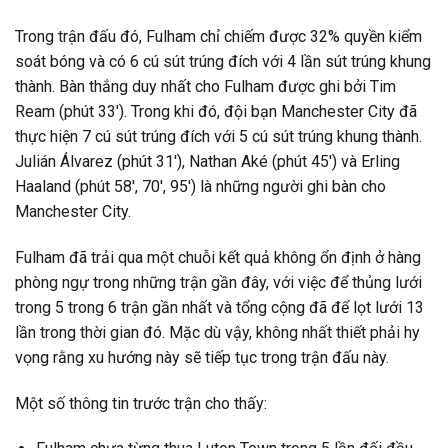
Trong trận đấu đó, Fulham chỉ chiếm được 32% quyền kiểm
soát bóng và có 6 cú sút trúng đích với 4 lần sút trúng khung
thành. Bàn thắng duy nhất cho Fulham được ghi bởi Tim
Ream (phút 33′). Trong khi đó, đội bạn Manchester City đã
thực hiện 7 cú sút trúng đích với 5 cú sút trúng khung thành.
Julián Álvarez (phút 31′), Nathan Aké (phút 45′) và Erling
Haaland (phút 58′, 70′, 95′) là những người ghi bàn cho
Manchester City.
Fulham đã trải qua một chuỗi kết quả không ổn định ở hàng
phòng ngự trong những trận gần đây, với việc để thủng lưới
trong 5 trong 6 trận gần nhất và tổng cộng đã để lọt lưới 13
lần trong thời gian đó. Mặc dù vậy, không nhất thiết phải hy
vọng rằng xu hướng này sẽ tiếp tục trong trận đấu này.
Một số thông tin trước trận cho thấy: