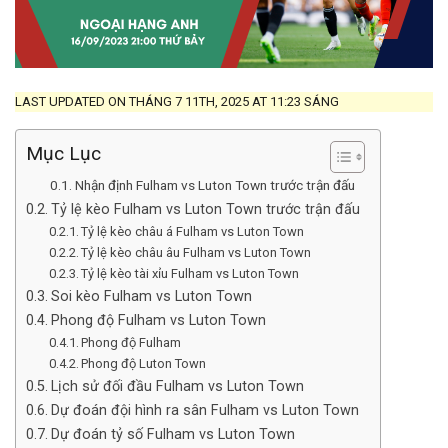
LAST UPDATED ON THÁNG 7 11TH, 2025 AT 11:23 SÁNG
Mục Lục
Nhận định Fulham vs Luton Town trước trận đấu
Tỷ lệ kèo Fulham vs Luton Town trước trận đấu
Tỷ lệ kèo châu á Fulham vs Luton Town
Tỷ lệ kèo châu âu Fulham vs Luton Town
Tỷ lệ kèo tài xỉu Fulham vs Luton Town
Soi kèo Fulham vs Luton Town
Phong độ Fulham vs Luton Town
Phong độ Fulham
Phong độ Luton Town
Lịch sử đối đầu Fulham vs Luton Town
Dự đoán đội hình ra sân Fulham vs Luton Town
Dự đoán tỷ số Fulham vs Luton Town