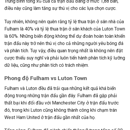
Trung bình tổng xG của cả trận đấu đang ở mức 1,88 bàn,
điều này cũng làm tăng sự thú vị cho các lựa chọn cược.
Tuy nhiên, không nên quên rằng tỷ lệ thua trận ở sân nhà của
Fulham là 40% và tỷ lệ thua trận ở sân khách của Luton Town
là 60%. Những biến động không thể dự đoán hoàn toàn khiến
trận đấu này trở nên thú vị cho cả những người yêu bóng đá
và phân tích. Tuy vậy, điều quan trọng nhất là không nên đặt
cược thiếu suy nghĩ và phải luôn tiến hành phân tích kỹ lưỡng
dữ liệu, cũng như phân tích có trách nhiệm.
Phong độ Fulham vs Luton Town
Fulham và Luton đều đã trải qua những kết quả khá biến
động trong những trận đấu gần đây. Fulham đã gặp phải
thất bại khi đối đầu với Manchester City ở trận đấu trước
đó, trong khi Luton cũng không thành công khi chạm trán
West Ham United ở trận đấu gần nhất của họ.