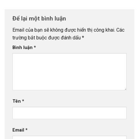
Để lại một bình luận
Email của bạn sẽ không được hiển thị công khai.
Các
trường bắt buộc được đánh dấu
*
Bình luận
*
Tên
*
Email
*