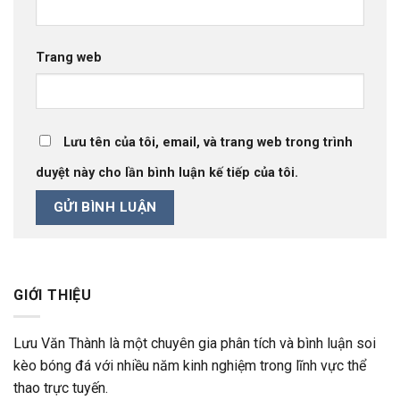
Trang web
Lưu tên của tôi, email, và trang web trong trình
duyệt này cho lần bình luận kế tiếp của tôi.
GIỚI THIỆU
Lưu Văn Thành là một chuyên gia phân tích và bình luận soi
kèo bóng đá với nhiều năm kinh nghiệm trong lĩnh vực thể
thao trực tuyến.