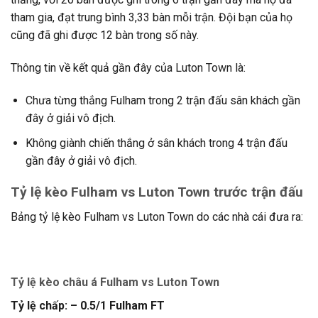
tham gia, đạt trung bình 3,33 bàn mỗi trận. Đội bạn của họ
cũng đã ghi được 12 bàn trong số này.
Thông tin về kết quả gần đây của Luton Town là:
Chưa từng thắng Fulham trong 2 trận đấu sân khách gần
đây ở giải vô địch.
Không giành chiến thắng ở sân khách trong 4 trận đấu
gần đây ở giải vô địch.
Tỷ lệ kèo Fulham vs Luton Town trước trận đấu
Bảng tỷ lệ kèo Fulham vs Luton Town do các nhà cái đưa ra:
Tỷ lệ kèo châu á Fulham vs Luton Town
Tỷ lệ chấp: – 0.5/1 Fulham FT