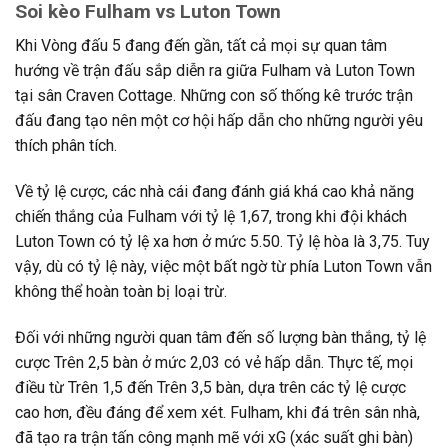
Soi kèo Fulham vs Luton Town
Khi Vòng đấu 5 đang đến gần, tất cả mọi sự quan tâm
hướng về trận đấu sắp diễn ra giữa Fulham và Luton Town
tại sân Craven Cottage. Những con số thống kê trước trận
đấu đang tạo nên một cơ hội hấp dẫn cho những người yêu
thích phân tích.
Về tỷ lệ cược, các nhà cái đang đánh giá khá cao khả năng
chiến thắng của Fulham với tỷ lệ 1,67, trong khi đội khách
Luton Town có tỷ lệ xa hơn ở mức 5.50. Tỷ lệ hòa là 3,75. Tuy
vậy, dù có tỷ lệ này, việc một bất ngờ từ phía Luton Town vẫn
không thể hoàn toàn bị loại trừ.
Đối với những người quan tâm đến số lượng bàn thắng, tỷ lệ
cược Trên 2,5 bàn ở mức 2,03 có vẻ hấp dẫn. Thực tế, mọi
điều từ Trên 1,5 đến Trên 3,5 bàn, dựa trên các tỷ lệ cược
cao hơn, đều đáng để xem xét. Fulham, khi đá trên sân nhà,
đã tạo ra trận tấn công mạnh mẽ với xG (xác suất ghi bàn)