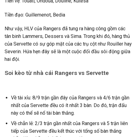
Tiền vệ: Touati, Ondoua, Douline, Kutesa
Tiền đạo: Guillemenot, Bedia
Như vậy, HLV của Rangers đã tung ra hàng công gồm các
tân binh Lammers, Dessers và Sima. Trong khi đó, hàng thủ
của Servette có sự góp mặt của các trụ cột như Rouiller hay
Severin. Hứa hẹn đây sẽ là một cuộc đối đầu sôi động giữa
hai đội.
Soi kèo từ nhà cái Rangers vs Servette
Về tài xỉu: 8/9 trận gần đây của Rangers và 4/6 trận gần
nhất của Servette đều có ít nhất 3 bàn. Do đó, trận đấu
này có thể sẽ nổ tài bàn thắng.
Về chẵn lẻ: 2/3 trận gần nhất của Rangers và 5 trận liên
tiếp của Servette đều kết thúc với tổng số bàn thắng