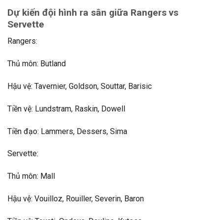
Dự kiến đội hình ra sân giữa Rangers vs
Servette
Rangers:
Thủ môn: Butland
Hậu vệ: Tavernier, Goldson, Souttar, Barisic
Tiền vệ: Lundstram, Raskin, Dowell
Tiền đạo: Lammers, Dessers, Sima
Servette:
Thủ môn: Mall
Hậu vệ: Vouilloz, Rouiller, Severin, Baron