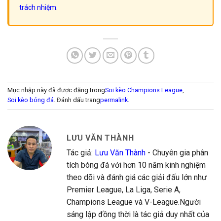
trách nhiệm
.
Mục nhập này đã được đăng trong
Soi kèo Champions League
,
Soi kèo bóng đá
. Đánh dấu trang
permalink
.
LƯU VĂN THÀNH
Tác giả:
Lưu Văn Thành
- Chuyên gia phân
tích bóng đá với hơn 10 năm kinh nghiệm
theo dõi và đánh giá các giải đấu lớn như
Premier League, La Liga, Serie A,
Champions League và V-League.Người
sáng lập đồng thời là tác giả duy nhất của