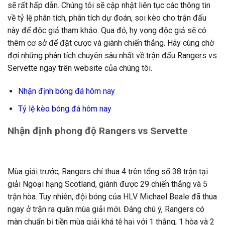
sẽ rất hấp dẫn. Chúng tôi sẽ cập nhật liên tục các thông tin
về tỷ lệ phân tích, phân tích dự đoán, soi kèo cho trận đấu
này để độc giả tham khảo. Qua đó, hy vọng độc giả sẽ có
thêm cơ sở để đặt cược và giành chiến thắng. Hãy cùng chờ
đợi những phân tích chuyên sâu nhất về trận đấu Rangers vs
Servette ngay trên website của chúng tôi.
Nhận định bóng đá hôm nay
Tỷ lệ kèo bóng đá hôm nay
Nhận định phong độ Rangers vs Servette
Mùa giải trước, Rangers chỉ thua 4 trên tổng số 38 trận tại
giải Ngoại hạng Scotland, giành được 29 chiến thắng và 5
trận hòa. Tuy nhiên, đội bóng của HLV Michael Beale đã thua
ngay ở trận ra quân mùa giải mới. Đáng chú ý, Rangers có
màn chuẩn bị tiền mùa giải khá tệ hại với 1 thắng, 1 hòa và 2