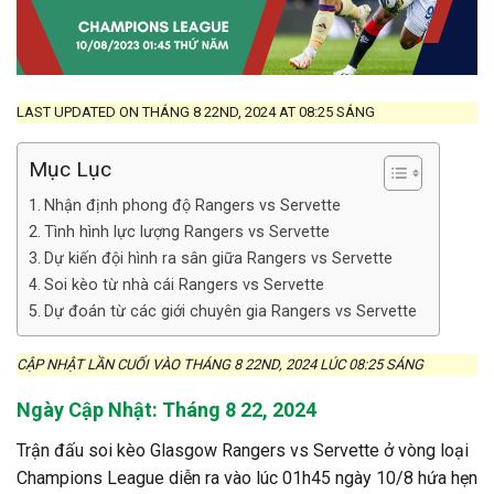
LAST UPDATED ON THÁNG 8 22ND, 2024 AT 08:25 SÁNG
Mục Lục
Nhận định phong độ Rangers vs Servette
Tình hình lực lượng Rangers vs Servette
Dự kiến đội hình ra sân giữa Rangers vs Servette
Soi kèo từ nhà cái Rangers vs Servette
Dự đoán từ các giới chuyên gia Rangers vs Servette
CẬP NHẬT LẦN CUỐI VÀO THÁNG 8 22ND, 2024 LÚC 08:25 SÁNG
Ngày Cập Nhật: Tháng 8 22, 2024
Trận đấu soi kèo Glasgow Rangers vs Servette ở vòng loại
Champions League diễn ra vào lúc 01h45 ngày 10/8 hứa hẹn