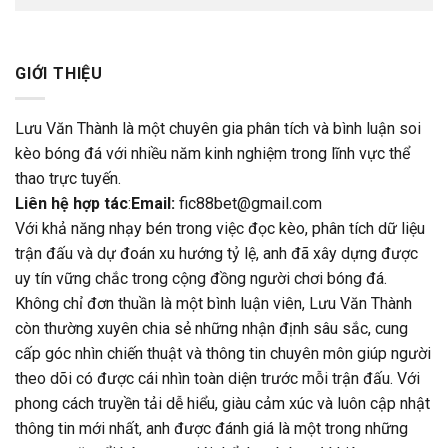
GIỚI THIỆU
Lưu Văn Thành là một chuyên gia phân tích và bình luận soi
kèo bóng đá với nhiều năm kinh nghiệm trong lĩnh vực thể
thao trực tuyến.
Liên hệ hợp tác
:
Email:
fic88bet@gmail.com
Với khả năng nhạy bén trong việc đọc kèo, phân tích dữ liệu
trận đấu và dự đoán xu hướng tỷ lệ, anh đã xây dựng được
uy tín vững chắc trong cộng đồng người chơi bóng đá.
Không chỉ đơn thuần là một bình luận viên, Lưu Văn Thành
còn thường xuyên chia sẻ những nhận định sâu sắc, cung
cấp góc nhìn chiến thuật và thông tin chuyên môn giúp người
theo dõi có được cái nhìn toàn diện trước mỗi trận đấu. Với
phong cách truyền tải dễ hiểu, giàu cảm xúc và luôn cập nhật
thông tin mới nhất, anh được đánh giá là một trong những