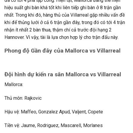
đã có tới 4 pha lập công. Hiện tại, Mallorca đang thể hiện
hiệu suất ghi bàn khá tốt khi liên tiếp ghi bàn ở 8 trận gần
nhất. Trong khi đó, hàng thủ của Villarreal gặp nhiều vấn đề
khi để thủng lưới ở cả 6 trận gần đây, trong đó có tới 4 trận
nhận ít nhất 2 bàn thua, thậm chí cả trước đội hạng 2
Hannover. Vì vậy, tài là lựa chọn hợp lý cho trận đấu này.
Phong độ Gần đây của Mallorca vs Villarreal
Đội hình dự kiến ra sân Mallorca vs Villarreal
Mallorca:
Thủ môn: Rajkovic
Hậu vệ: Maffeo, Gonzalez Apud, Valjent, Copete
Tiền vệ: Jaume, Rodriguez, Mascarell, Morlanes