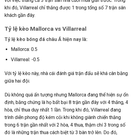
với việc thắng cả 3 trận sân nhà cuối mùa giải trước. Trong
khi đó, Villarreal chỉ thắng được 1 trong tổng số 7 trận sân
khách gần đây.
Tỷ lệ kèo Mallorca vs Villarreal
Tỷ lệ kèo bóng đá châu Á hiện nay là:
Mallorca: 0.5
Villarreal: -0.5
Với tỷ lệ kèo này, nhà cái đánh giá trận đấu sẽ khá cân bằng
giữa hai đội.
Dù không quá ấn tượng nhưng Mallorca đang thể hiện sự ổn
định, bằng chứng là họ bất bại 8 trận gần đây với 4 thắng, 4
hòa, chỉ thua duy nhất 1 lần. Trong khi đó, Villarreal đang
trình diễn phong độ kém cỏi khi không giành chiến thắng
trong 6 trận gần nhất với 2 hòa, 4 thua, thậm chí 3 trong số
đó là những trận thua cách biệt từ 3 bàn trở lên. Do đó,