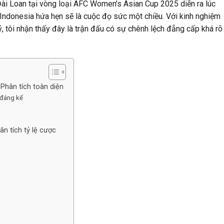
i Loan tại vòng loại AFC Women’s Asian Cup 2025 diễn ra lúc
Indonesia hứa hẹn sẽ là cuộc đọ sức một chiều. Với kinh nghiệm
, tôi nhận thấy đây là trận đấu có sự chênh lệch đẳng cấp khá rõ
Phân tích toàn diện
 đáng kể
n tích tỷ lệ cược