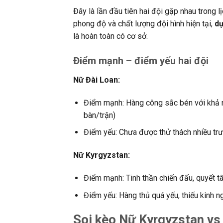
Đây là lần đầu tiên hai đội gặp nhau trong l
phong độ và chất lượng đội hình hiện tại,
dự
là hoàn toàn có cơ sở.
Điểm mạnh – điểm yếu hai đội
Nữ Đài Loan:
Điểm mạnh: Hàng công sắc bén với khả n
bàn/trận)
Điểm yếu: Chưa được thử thách nhiều tr
Nữ Kyrgyzstan:
Điểm mạnh: Tinh thần chiến đấu, quyết tâ
Điểm yếu: Hàng thủ quá yếu, thiếu kinh n
Soi kèo Nữ Kyrgyzstan vs 