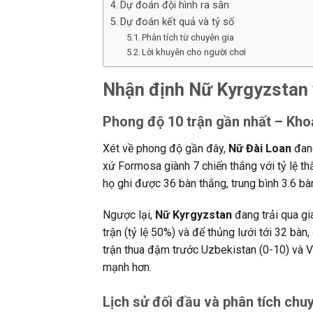
Dự đoán đội hình ra sân
Dự đoán kết quả và tỷ số
Phân tích từ chuyên gia
Lời khuyên cho người chơi
Nhận định Nữ Kyrgyzstan 
Phong độ 10 trận gần nhất – Kh
Xét về phong độ gần đây,
Nữ Đài Loan
đang
xứ Formosa giành 7 chiến thắng với tỷ lệ th
họ ghi được 36 bàn thắng, trung bình 3.6 
Ngược lại,
Nữ Kyrgyzstan
đang trải qua gi
trận (tỷ lệ 50%) và để thủng lưới tới 32 bà
trận thua đậm trước Uzbekistan (0-10) và V
mạnh hơn.
Lịch sử đối đầu và phân tích chu