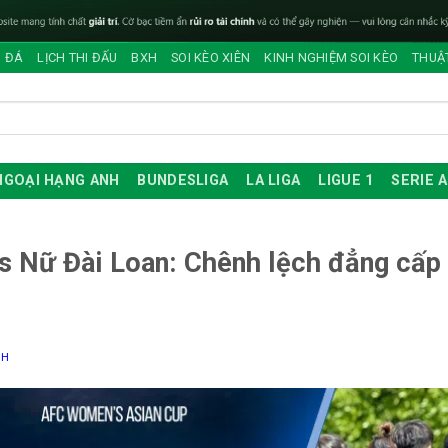
G ĐÁ
LỊCH THI ĐẤU
BXH
SOI KÈO XIÊN
KINH NGHIỆM SOI KÈO
THUẬ
NGOẠI HẠNG ANH
BUNDESLIGA
LA LIGA
LIGUE 1
SERIE A
s Nữ Đài Loan: Chênh lệch đẳng cấp
NH