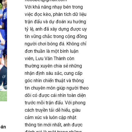
Với khả năng nhạy bén trong
việc đọc kèo, phân tích dữ liệu
trận đấu và dự đoán xu hướng
tỷ lệ, anh đã xây dựng được uy
tín vững chắc trong cộng đồng
người chơi bóng đá. Không chỉ
đơn thuần là một bình luận
viên, Lưu Văn Thành còn
thường xuyên chia sẻ những
nhận định sâu sắc, cung cấp
góc nhìn chiến thuật và thông
tin chuyên môn giúp người theo
dõi có được cái nhìn toàn diện
trước mỗi trận đấu. Với phong
cách truyền tải dễ hiểu, giàu
cảm xúc và luôn cập nhật
thông tin mới nhất, anh được
oán