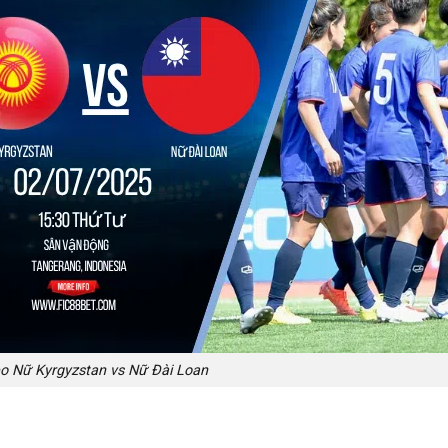
èo Nữ Kyrgyzstan vs Nữ Đài Loan