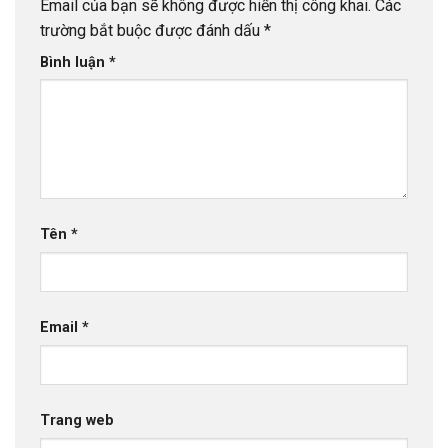
Email của bạn sẽ không được hiển thị công khai.
Các
trường bắt buộc được đánh dấu
*
Bình luận
*
Tên
*
Email
*
Trang web