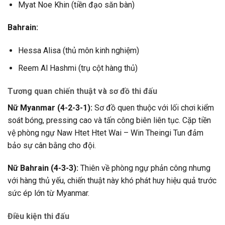
Myat Noe Khin (tiền đạo săn bàn)
Bahrain:
Hessa Alisa (thủ môn kinh nghiệm)
Reem Al Hashmi (trụ cột hàng thủ)
Tương quan chiến thuật và sơ đồ thi đấu
Nữ Myanmar (4-2-3-1):
Sơ đồ quen thuộc với lối chơi kiểm
soát bóng, pressing cao và tấn công biên liên tục. Cặp tiền
vệ phòng ngự Naw Htet Htet Wai – Win Theingi Tun đảm
bảo sự cân bằng cho đội.
Nữ Bahrain (4-3-3):
Thiên về phòng ngự phản công nhưng
với hàng thủ yếu, chiến thuật này khó phát huy hiệu quả trước
sức ép lớn từ Myanmar.
Điều kiện thi đấu