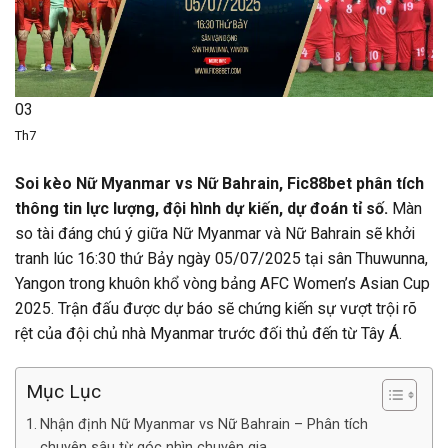
03
Th7
Soi kèo Nữ Myanmar vs Nữ Bahrain, Fic88bet phân tích
thông tin lực lượng, đội hình dự kiến, dự đoán tỉ số.
Màn
so tài đáng chú ý giữa Nữ Myanmar và Nữ Bahrain sẽ khởi
tranh lúc 16:30 thứ Bảy ngày 05/07/2025 tại sân Thuwunna,
Yangon trong khuôn khổ vòng bảng AFC Women’s Asian Cup
2025. Trận đấu được dự báo sẽ chứng kiến sự vượt trội rõ
rệt của đội chủ nhà Myanmar trước đối thủ đến từ Tây Á.
Mục Lục
Nhận định Nữ Myanmar vs Nữ Bahrain – Phân tích
chuyên sâu từ góc nhìn chuyên gia