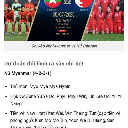
Soi kèo Nữ Myanmar vs Nữ Bahrain
Dự đoán đội hình ra sân chi tiết
Nữ Myanmar (4-2-3-1):
Thủ môn: Myo Mya Mya Nyein
Hậu vệ: Zune Yu Ya Oo, Phyu Phyu Win, Lin Lae Oo, Yu Yu
Naing
Tiền vệ: Naw Htet Htet Wai, Win Theingi Tun (cặp tiền vệ
phòng ngự); Khin Mo Mo Tun, Yoon Wa Di Hlaing, San
Thaw Thaw (bộ ba tấn công)