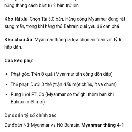
năng thắng cách biệt từ 2 bàn trở lên.
Kèo tài xỉu:
Chọn Tài 3.0 bàn. Hàng công Myanmar đang rất
sung mãn, trong khi hàng thủ Bahrain quá yếu để cản phá.
Kèo châu Âu:
Myanmar thắng là lựa chọn an toàn với tỷ lệ
hấp dẫn.
Các kèo phụ:
Phạt góc: Trên 8 quả (Myanmar tấn công dồn dập)
Thẻ phạt: Dưới 3 thẻ (trận đấu một chiều, ít va chạm)
Rung lưới FT: Có (Myanmar có thể ghi thêm bàn khi
Bahrain mệt mỏi)
Dự đoán tỷ số chính xác
Dự đoán Nữ Myanmar vs Nữ Bahrain:
Myanmar thắng 4-1