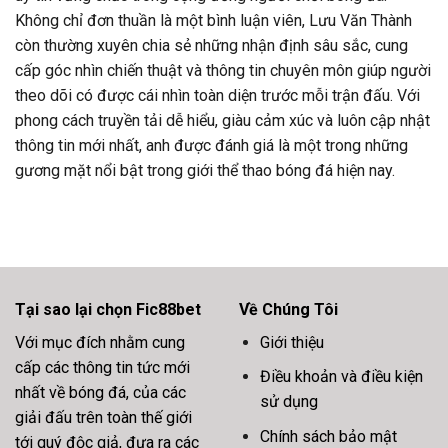
Không chỉ đơn thuần là một bình luận viên, Lưu Văn Thành
còn thường xuyên chia sẻ những nhận định sâu sắc, cung
cấp góc nhìn chiến thuật và thông tin chuyên môn giúp người
theo dõi có được cái nhìn toàn diện trước mỗi trận đấu. Với
phong cách truyền tải dễ hiểu, giàu cảm xúc và luôn cập nhật
thông tin mới nhất, anh được đánh giá là một trong những
gương mặt nổi bật trong giới thể thao bóng đá hiện nay.
Tại sao lại chọn Fic88bet
Về Chúng Tôi
Với mục đích nhằm cung
Giới thiệu
cấp các thông tin tức mới
Điều khoản và điều kiện
nhất về bóng đá, của các
sử dụng
giải đấu trên toàn thế giới
Chính sách bảo mật
tới quý độc giả, đưa ra các