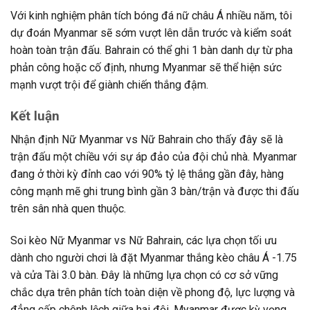
Với kinh nghiệm phân tích bóng đá nữ châu Á nhiều năm, tôi
dự đoán Myanmar sẽ sớm vượt lên dẫn trước và kiểm soát
hoàn toàn trận đấu. Bahrain có thể ghi 1 bàn danh dự từ pha
phản công hoặc cố định, nhưng Myanmar sẽ thể hiện sức
mạnh vượt trội để giành chiến thắng đậm.
Kết luận
Nhận định Nữ Myanmar vs Nữ Bahrain cho thấy đây sẽ là
trận đấu một chiều với sự áp đảo của đội chủ nhà. Myanmar
đang ở thời kỳ đỉnh cao với 90% tỷ lệ thắng gần đây, hàng
công mạnh mẽ ghi trung bình gần 3 bàn/trận và được thi đấu
trên sân nhà quen thuộc.
Soi kèo Nữ Myanmar vs Nữ Bahrain, các lựa chọn tối ưu
dành cho người chơi là đặt Myanmar thắng kèo châu Á -1.75
và cửa Tài 3.0 bàn. Đây là những lựa chọn có cơ sở vững
chắc dựa trên phân tích toàn diện về phong độ, lực lượng và
đẳng cấp chênh lệch giữa hai đội. Myanmar được kỳ vọng