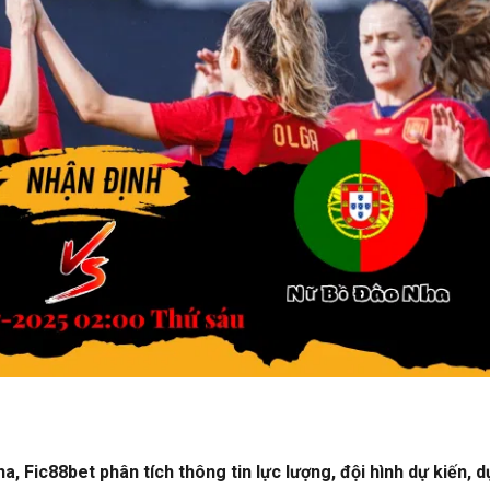
 Fic88bet phân tích thông tin lực lượng, đội hình dự kiến, d