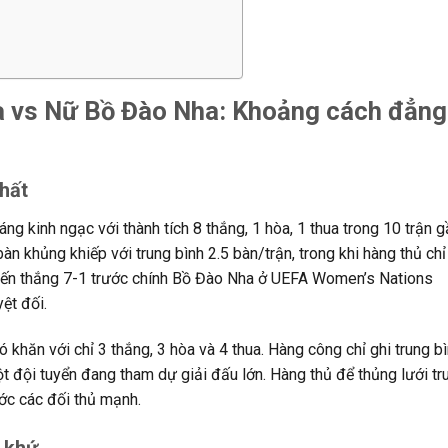
a vs Nữ Bồ Đào Nha: Khoảng cách đẳng
hất
g kinh ngạc với thành tích 8 thắng, 1 hòa, 1 thua trong 10 trận 
àn khủng khiếp với trung bình 2.5 bàn/trận, trong khi hàng thủ chỉ
chiến thắng 7-1 trước chính Bồ Đào Nha ở UEFA Women’s Nations
ệt đối.
ó khăn với chỉ 3 thắng, 3 hòa và 4 thua. Hàng công chỉ ghi trung b
t đội tuyển đang tham dự giải đấu lớn. Hàng thủ để thủng lưới tr
ớc các đối thủ mạnh.