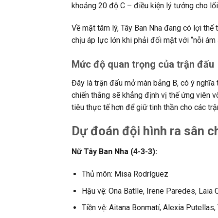
khoảng 20 độ C – điều kiện lý tưởng cho lối
Về mặt tâm lý, Tây Ban Nha đang có lợi thế
chịu áp lực lớn khi phải đối mặt với “nỗi ám
Mức độ quan trọng của trận đấu
Đây là trận đấu mở màn bảng B, có ý nghĩa t
chiến thắng sẽ khẳng định vị thế ứng viên v
tiêu thực tế hơn để giữ tinh thần cho các trậ
Dự đoán đội hình ra sân ch
Nữ Tây Ban Nha (4-3-3):
Thủ môn: Misa Rodríguez
Hậu vệ: Ona Batlle, Irene Paredes, Laia
Tiền vệ: Aitana Bonmatí, Alexia Putellas,