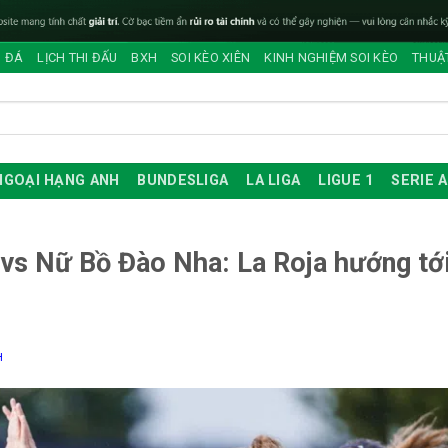
G ĐÁ
LỊCH THI ĐẤU
BXH
SOI KÈO XIÊN
KINH NGHIỆM SOI KÈO
THUẬ
NGOẠI HẠNG ANH
BUNDESLIGA
LA LIGA
LIGUE 1
SERIE A
vs Nữ Bồ Đào Nha: La Roja hướng tớ
H