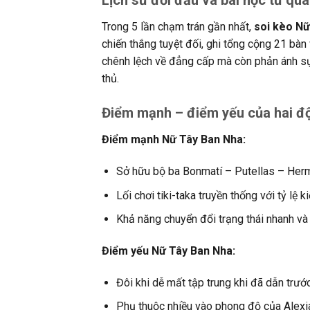
Lịch sử đối đầu và bài học từ qu
Trong 5 lần chạm trán gần nhất,
soi kèo Nữ
chiến thắng tuyệt đối, ghi tổng cộng 21 bàn
chênh lệch về đẳng cấp mà còn phản ánh sự
thủ.
Điểm mạnh – điểm yếu của hai độ
Điểm mạnh Nữ Tây Ban Nha:
Sở hữu bộ ba Bonmatí – Putellas – Her
Lối chơi tiki-taka truyền thống với tỷ l
Khả năng chuyển đổi trạng thái nhanh và
Điểm yếu Nữ Tây Ban Nha:
Đôi khi dễ mất tập trung khi đã dẫn trướ
Phụ thuộc nhiều vào phong độ của Alexi