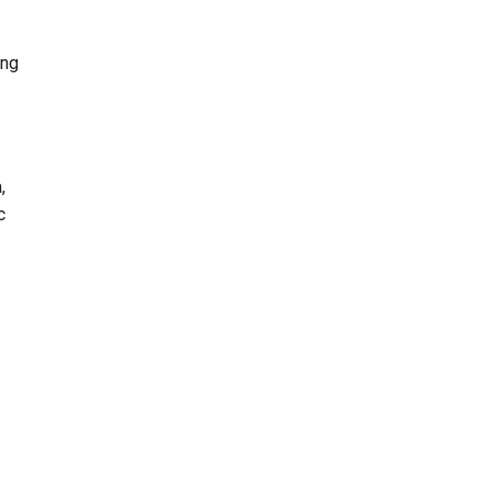
ang
,
c