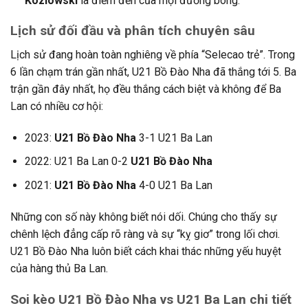
Kozlowski
là điểm đến của mọi đường bóng.
Lịch sử đối đầu và phân tích chuyên sâu
Lịch sử đang hoàn toàn nghiêng về phía “Selecao trẻ”. Trong
6 lần chạm trán gần nhất, U21 Bồ Đào Nha đã thắng tới 5. Ba
trận gần đây nhất, họ đều thắng cách biệt và không để Ba
Lan có nhiều cơ hội:
2023:
U21 Bồ Đào Nha
3-1 U21 Ba Lan
2022: U21 Ba Lan 0-2
U21 Bồ Đào Nha
2021:
U21 Bồ Đào Nha
4-0 U21 Ba Lan
Những con số này không biết nói dối. Chúng cho thấy sự
chênh lệch đẳng cấp rõ ràng và sự “kỵ giơ” trong lối chơi.
U21 Bồ Đào Nha luôn biết cách khai thác những yếu huyệt
của hàng thủ Ba Lan.
Soi kèo U21 Bồ Đào Nha vs U21 Ba Lan chi tiết