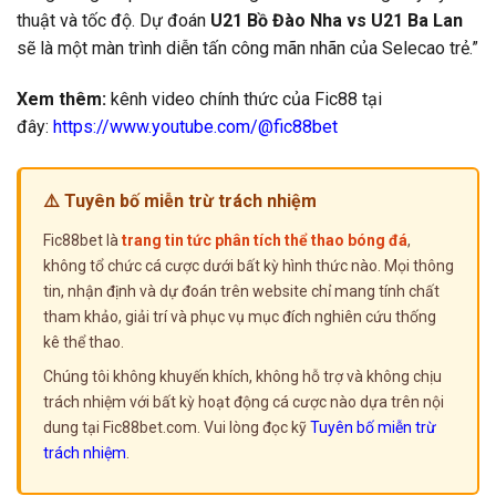
thuật và tốc độ. Dự đoán
U21 Bồ Đào Nha vs U21 Ba Lan
sẽ là một màn trình diễn tấn công mãn nhãn của Selecao trẻ.”
Xem thêm:
kênh video chính thức của Fic88 tại
đây:
https://www.youtube.com/@fic88bet
⚠️ Tuyên bố miễn trừ trách nhiệm
Fic88bet là
trang tin tức phân tích thể thao bóng đá
,
không tổ chức cá cược dưới bất kỳ hình thức nào. Mọi thông
tin, nhận định và dự đoán trên website chỉ mang tính chất
tham khảo, giải trí và phục vụ mục đích nghiên cứu thống
kê thể thao.
Chúng tôi không khuyến khích, không hỗ trợ và không chịu
trách nhiệm với bất kỳ hoạt động cá cược nào dựa trên nội
dung tại Fic88bet.com. Vui lòng đọc kỹ
Tuyên bố miễn trừ
trách nhiệm
.