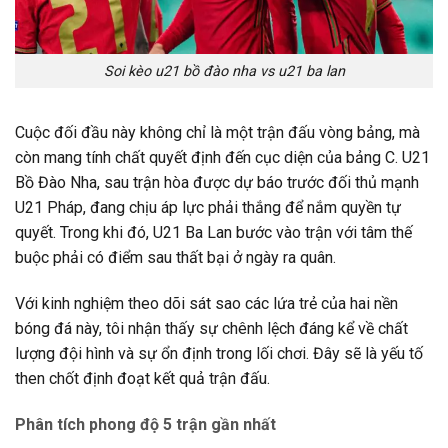
Soi kèo u21 bồ đào nha vs u21 ba lan
Cuộc đối đầu này không chỉ là một trận đấu vòng bảng, mà
còn mang tính chất quyết định đến cục diện của bảng C. U21
Bồ Đào Nha, sau trận hòa được dự báo trước đối thủ mạnh
U21 Pháp, đang chịu áp lực phải thắng để nắm quyền tự
quyết. Trong khi đó, U21 Ba Lan bước vào trận với tâm thế
buộc phải có điểm sau thất bại ở ngày ra quân.
Với kinh nghiệm theo dõi sát sao các lứa trẻ của hai nền
bóng đá này, tôi nhận thấy sự chênh lệch đáng kể về chất
lượng đội hình và sự ổn định trong lối chơi. Đây sẽ là yếu tố
then chốt định đoạt kết quả trận đấu.
Phân tích phong độ 5 trận gần nhất