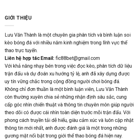
GIỚI THIỆU
Lưu Văn Thành là một chuyên gia phân tích và bình luận soi
kèo bóng đá với nhiều năm kinh nghiệm trong lĩnh vực thể
thao trực tuyến.
Liên hệ hợp tác
:
Email:
fic88bet@gmail.com
Với khả năng nhạy bén trong việc đọc kèo, phân tích dữ liệu
trận đấu và dự đoán xu hướng tỷ lệ, anh đã xây dựng được
uy tín vững chắc trong cộng đồng người chơi bóng đá.
Không chỉ đơn thuần là một bình luận viên, Lưu Văn Thành
còn thường xuyên chia sẻ những nhận định sâu sắc, cung
cấp góc nhìn chiến thuật và thông tin chuyên môn giúp người
theo dõi có được cái nhìn toàn diện trước mỗi trận đấu. Với
phong cách truyền tải dễ hiểu, giàu cảm xúc và luôn cập nhật
thông tin mới nhất, anh được đánh giá là một trong những
gương mặt nổi bật trong giới thể thao bóng đá hiện nay.