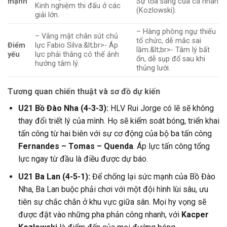
mạnh
Sự tỏa sáng của cá nhân
Kinh nghiệm thi đấu ở các
(Kozlowski).
giải lớn.
– Hàng phòng ngự thiếu
– Vắng mặt chân sút chủ
tổ chức, dễ mắc sai
Điểm
lực Fabio Silva.&lt;br>- Áp
lầm.&lt;br>- Tâm lý bất
yếu
lực phải thắng có thể ảnh
ổn, dễ sụp đổ sau khi
hưởng tâm lý.
thủng lưới.
Tương quan chiến thuật và sơ đồ dự kiến
U21 Bồ Đào Nha (4-3-3):
HLV Rui Jorge có lẽ sẽ không
thay đổi triết lý của mình. Họ sẽ kiểm soát bóng, triển khai
tấn công từ hai biên với sự cơ động của bộ ba tấn công
Fernandes – Tomas – Quenda
. Áp lực tấn công tổng
lực ngay từ đầu là điều được dự báo.
U21 Ba Lan (4-5-1):
Để chống lại sức mạnh của Bồ Đào
Nha, Ba Lan buộc phải chơi với một đội hình lùi sâu, ưu
tiên sự chắc chắn ở khu vực giữa sân. Mọi hy vọng sẽ
được đặt vào những pha phản công nhanh, với
Kacper