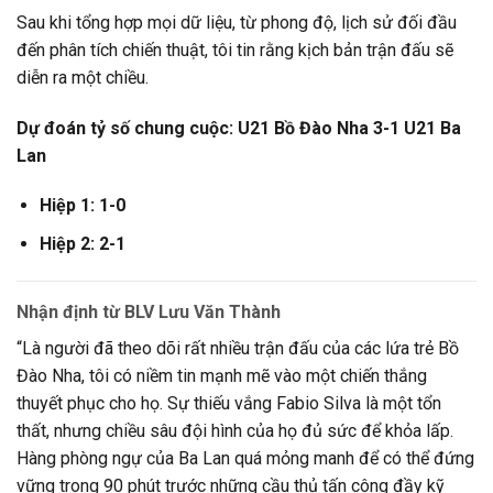
Sau khi tổng hợp mọi dữ liệu, từ phong độ, lịch sử đối đầu
đến phân tích chiến thuật, tôi tin rằng kịch bản trận đấu sẽ
diễn ra một chiều.
Dự đoán tỷ số chung cuộc: U21 Bồ Đào Nha 3-1 U21 Ba
Lan
Hiệp 1: 1-0
Hiệp 2: 2-1
Nhận định từ BLV Lưu Văn Thành
“Là người đã theo dõi rất nhiều trận đấu của các lứa trẻ Bồ
Đào Nha, tôi có niềm tin mạnh mẽ vào một chiến thắng
thuyết phục cho họ. Sự thiếu vắng Fabio Silva là một tổn
thất, nhưng chiều sâu đội hình của họ đủ sức để khỏa lấp.
Hàng phòng ngự của Ba Lan quá mỏng manh để có thể đứng
vững trong 90 phút trước những cầu thủ tấn công đầy kỹ