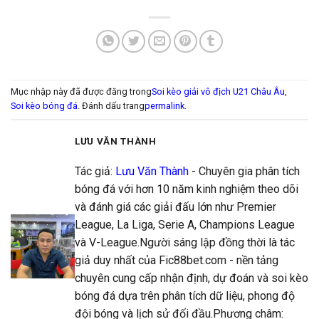
Mục nhập này đã được đăng trong
Soi kèo giải vô địch U21 Châu Âu
,
Soi kèo bóng đá
. Đánh dấu trang
permalink
.
LƯU VĂN THÀNH
Tác giả:
Lưu Văn Thành
- Chuyên gia phân tích
bóng đá với hơn 10 năm kinh nghiệm theo dõi
và đánh giá các giải đấu lớn như Premier
League, La Liga, Serie A, Champions League
và V-League.Người sáng lập đồng thời là tác
giả duy nhất của Fic88bet.com - nền tảng
chuyên cung cấp nhận định, dự đoán và soi kèo
bóng đá dựa trên phân tích dữ liệu, phong độ
đội bóng và lịch sử đối đầu.Phương châm: