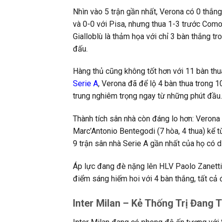
Nhìn vào 5 trận gần nhất, Verona có 0 thắng
và 0-0 với Pisa, nhưng thua 1-3 trước Com
Gialloblù là thảm họa với chỉ 3 bàn thắng tr
đấu.
Hàng thủ cũng không tốt hơn với 11 bàn thua
Serie A
, Verona đã để lộ 4 bàn thua trong 1
trung nghiêm trọng ngay từ những phút đầu.
Thành tích sân nhà còn đáng lo hơn: Verona 
Marc’Antonio Bentegodi (7 hòa, 4 thua) kể t
9 trận sân nhà Serie A gần nhất của họ có d
Áp lực đang đè nặng lên HLV Paolo Zanetti 
điểm sáng hiếm hoi với 4 bàn thắng, tất cả
Inter Milan – Kẻ Thống Trị Đang T