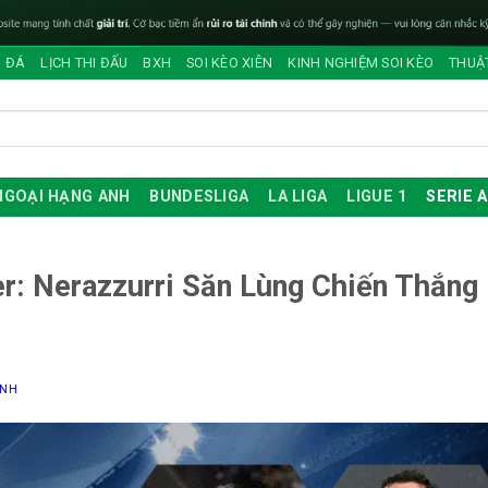
G ĐÁ
LỊCH THI ĐẤU
BXH
SOI KÈO XIÊN
KINH NGHIỆM SOI KÈO
THUẬ
NGOẠI HẠNG ANH
BUNDESLIGA
LA LIGA
LIGUE 1
SERIE A
er: Nerazzurri Săn Lùng Chiến Thắng
ÀNH