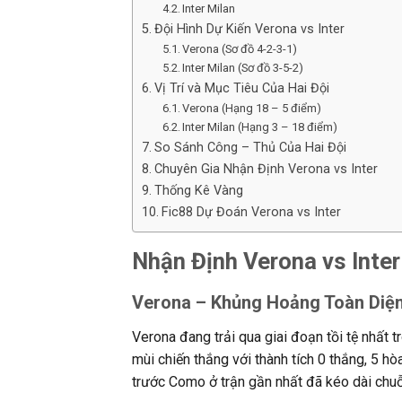
Inter Milan
Đội Hình Dự Kiến Verona vs Inter
Verona (Sơ đồ 4-2-3-1)
Inter Milan (Sơ đồ 3-5-2)
Vị Trí và Mục Tiêu Của Hai Đội
Verona (Hạng 18 – 5 điểm)
Inter Milan (Hạng 3 – 18 điểm)
So Sánh Công – Thủ Của Hai Đội
Chuyên Gia Nhận Định Verona vs Inter
Thống Kê Vàng
Fic88 Dự Đoán Verona vs Inter
Nhận Định Verona vs Inter
Verona – Khủng Hoảng Toàn Diệ
Verona đang trải qua giai đoạn tồi tệ nhất t
mùi chiến thắng với thành tích 0 thắng, 5 h
trước Como ở trận gần nhất đã kéo dài chuỗ