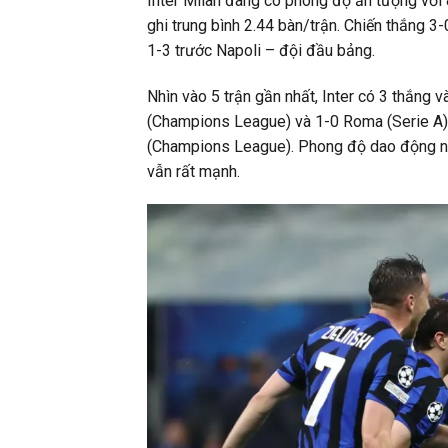
Inter Milan đang có phong độ ấn tượng với 8
ghi trung bình 2.44 bàn/trận. Chiến thắng 3-
1-3 trước Napoli – đội đầu bảng.
Nhìn vào 5 trận gần nhất, Inter có 3 thắng v
(Champions League) và 1-0 Roma (Serie A), 
(Champions League). Phong độ dao động nà
vẫn rất mạnh.