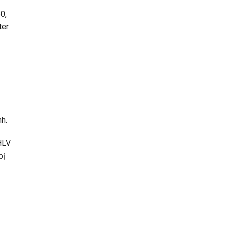
0,
er.
h.
 HLV
bị