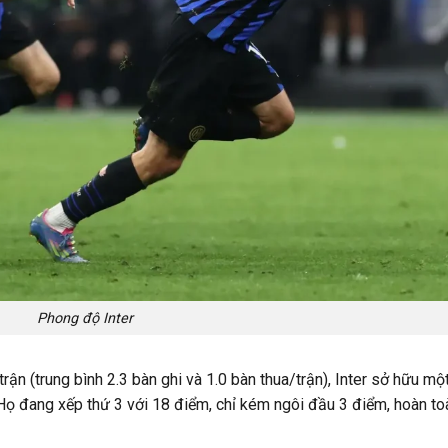
Phong độ Inter
rận (trung bình 2.3 bàn ghi và 1.0 bàn thua/trận), Inter sở hữu mộ
Họ đang xếp thứ 3 với 18 điểm, chỉ kém ngôi đầu 3 điểm, hoàn to