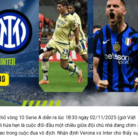
khổ vòng 10 Serie A diễn ra lúc 18:30 ngày 02/11/2025 (giờ Việt
i hứa hẹn là cuộc đối đầu một chiều giữa đội chủ nhà đang chìm
o trong cuộc đua vô địch. Nhận định Verona vs Inter cho thấy s