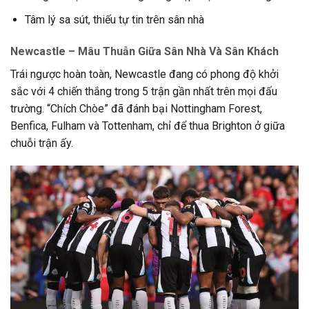
Tâm lý sa sút, thiếu tự tin trên sân nhà
Newcastle – Mâu Thuẫn Giữa Sân Nhà Và Sân Khách
Trái ngược hoàn toàn, Newcastle đang có phong độ khởi
sắc với 4 chiến thắng trong 5 trận gần nhất trên mọi đấu
trường. “Chích Chòe” đã đánh bại Nottingham Forest,
Benfica, Fulham và Tottenham, chỉ để thua Brighton ở giữa
chuỗi trận ấy.