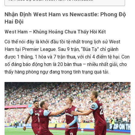
Nhận Định West Ham vs Newcastle: Phong Độ
Hai Đội
West Ham – Khủng Hoảng Chưa Thấy Hồi Kết
Có thể nói đây là khởi đầu tồi tệ nhất trong lịch sử West
Ham tại Premier League. Sau 9 trận, “Búa Tạ” chỉ giành
được 1 thắng, 1 hòa và 7 trận thua, với chỉ 4 điểm tệ hại. Con
số đáng báo động hơn là 20 bàn thua – nhiều nhất giải, cho
thấy hàng phòng ngự đang trong tình trạng quá tải.