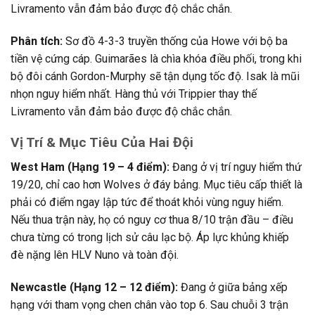
Livramento vẫn đảm bảo được độ chắc chắn.
Phân tích:
Sơ đồ 4-3-3 truyền thống của Howe với bộ ba
tiền vệ cứng cáp. Guimarães là chìa khóa điều phối, trong khi
bộ đôi cánh Gordon-Murphy sẽ tận dụng tốc độ. Isak là mũi
nhọn nguy hiểm nhất. Hàng thủ với Trippier thay thế
Livramento vẫn đảm bảo được độ chắc chắn.
Vị Trí & Mục Tiêu Của Hai Đội
West Ham (Hạng 19 – 4 điểm):
Đang ở vị trí nguy hiểm thứ
19/20, chỉ cao hơn Wolves ở đáy bảng. Mục tiêu cấp thiết là
phải có điểm ngay lập tức để thoát khỏi vùng nguy hiểm.
Nếu thua trận này, họ có nguy cơ thua 8/10 trận đầu – điều
chưa từng có trong lịch sử câu lạc bộ. Áp lực khủng khiếp
đè nặng lên HLV Nuno và toàn đội.
Newcastle (Hạng 12 – 12 điểm):
Đang ở giữa bảng xếp
hạng với tham vọng chen chân vào top 6. Sau chuỗi 3 trận