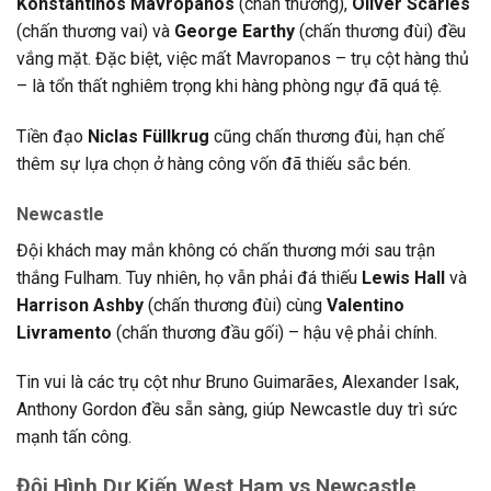
Konstantinos Mavropanos
(chấn thương),
Oliver Scarles
(chấn thương vai) và
George Earthy
(chấn thương đùi) đều
vắng mặt. Đặc biệt, việc mất Mavropanos – trụ cột hàng thủ
– là tổn thất nghiêm trọng khi hàng phòng ngự đã quá tệ.
Tiền đạo
Niclas Füllkrug
cũng chấn thương đùi, hạn chế
thêm sự lựa chọn ở hàng công vốn đã thiếu sắc bén.
Newcastle
Đội khách may mắn không có chấn thương mới sau trận
thắng Fulham. Tuy nhiên, họ vẫn phải đá thiếu
Lewis Hall
và
Harrison Ashby
(chấn thương đùi) cùng
Valentino
Livramento
(chấn thương đầu gối) – hậu vệ phải chính.
Tin vui là các trụ cột như Bruno Guimarães, Alexander Isak,
Anthony Gordon đều sẵn sàng, giúp Newcastle duy trì sức
mạnh tấn công.
Đội Hình Dự Kiến West Ham vs Newcastle