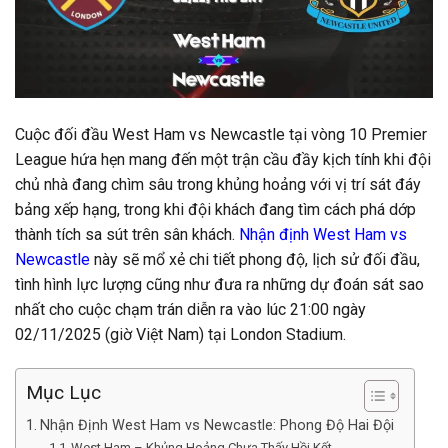
Cuộc đối đầu West Ham vs Newcastle tại vòng 10 Premier
League hứa hẹn mang đến một trận cầu đầy kịch tính khi đội
chủ nhà đang chìm sâu trong khủng hoảng với vị trí sát đáy
bảng xếp hạng, trong khi đội khách đang tìm cách phá dớp
thành tích sa sút trên sân khách.
Nhận định West Ham vs
Newcastle
này sẽ mổ xẻ chi tiết phong độ, lịch sử đối đầu,
tình hình lực lượng cũng như đưa ra những dự đoán sát sao
nhất cho cuộc chạm trán diễn ra vào lúc 21:00 ngày
02/11/2025 (giờ Việt Nam) tại London Stadium.
Mục Lục
Nhận Định West Ham vs Newcastle: Phong Độ Hai Đội
West Ham – Khủng Hoảng Chưa Thấy Hồi Kết