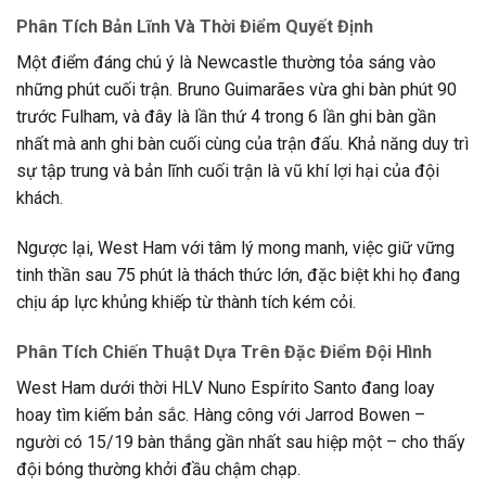
Phân Tích Bản Lĩnh Và Thời Điểm Quyết Định
Một điểm đáng chú ý là Newcastle thường tỏa sáng vào
những phút cuối trận. Bruno Guimarães vừa ghi bàn phút 90
trước Fulham, và đây là lần thứ 4 trong 6 lần ghi bàn gần
nhất mà anh ghi bàn cuối cùng của trận đấu. Khả năng duy trì
sự tập trung và bản lĩnh cuối trận là vũ khí lợi hại của đội
khách.
Ngược lại, West Ham với tâm lý mong manh, việc giữ vững
tinh thần sau 75 phút là thách thức lớn, đặc biệt khi họ đang
chịu áp lực khủng khiếp từ thành tích kém cỏi.
Phân Tích Chiến Thuật Dựa Trên Đặc Điểm Đội Hình
West Ham dưới thời HLV Nuno Espírito Santo đang loay
hoay tìm kiếm bản sắc. Hàng công với Jarrod Bowen –
người có 15/19 bàn thắng gần nhất sau hiệp một – cho thấy
đội bóng thường khởi đầu chậm chạp.