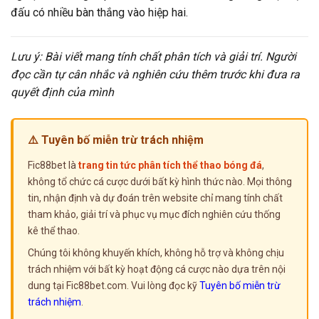
đấu có nhiều bàn thắng vào hiệp hai.
Lưu ý: Bài viết mang tính chất phân tích và giải trí. Người
đọc cần tự cân nhắc và nghiên cứu thêm trước khi đưa ra
quyết định của mình
⚠️ Tuyên bố miễn trừ trách nhiệm
Fic88bet là
trang tin tức phân tích thể thao bóng đá
,
không tổ chức cá cược dưới bất kỳ hình thức nào. Mọi thông
tin, nhận định và dự đoán trên website chỉ mang tính chất
tham khảo, giải trí và phục vụ mục đích nghiên cứu thống
kê thể thao.
Chúng tôi không khuyến khích, không hỗ trợ và không chịu
trách nhiệm với bất kỳ hoạt động cá cược nào dựa trên nội
dung tại Fic88bet.com. Vui lòng đọc kỹ
Tuyên bố miễn trừ
trách nhiệm
.