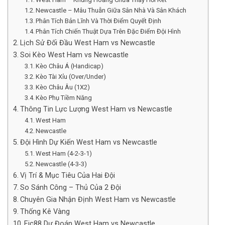
Newcastle – Mâu Thuẫn Giữa Sân Nhà Và Sân Khách
Phân Tích Bản Lĩnh Và Thời Điểm Quyết Định
Phân Tích Chiến Thuật Dựa Trên Đặc Điểm Đội Hình
Lịch Sử Đối Đầu West Ham vs Newcastle
Soi Kèo West Ham vs Newcastle
Kèo Châu Á (Handicap)
Kèo Tài Xỉu (Over/Under)
Kèo Châu Âu (1X2)
Kèo Phụ Tiềm Năng
Thông Tin Lực Lượng West Ham vs Newcastle
West Ham
Newcastle
Đội Hình Dự Kiến West Ham vs Newcastle
West Ham (4-2-3-1)
Newcastle (4-3-3)
Vị Trí & Mục Tiêu Của Hai Đội
So Sánh Công – Thủ Của 2 Đội
Chuyên Gia Nhận Định West Ham vs Newcastle
Thống Kê Vàng
Fic88 Dự Đoán West Ham vs Newcastle