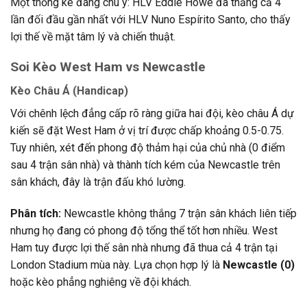
Một thống kê đáng chú ý: HLV Eddie Howe đã thắng cả 4
lần đối đầu gần nhất với HLV Nuno Espírito Santo, cho thấy
lợi thế về mặt tâm lý và chiến thuật.
Soi Kèo West Ham vs Newcastle
Kèo Châu Á (Handicap)
Với chênh lệch đẳng cấp rõ ràng giữa hai đội, kèo châu Á dự
kiến sẽ đặt West Ham ở vị trí được chấp khoảng 0.5-0.75.
Tuy nhiên, xét đến phong độ thảm hại của chủ nhà (0 điểm
sau 4 trận sân nhà) và thành tích kém của Newcastle trên
sân khách, đây là trận đấu khó lường.
Phân tích:
Newcastle không thắng 7 trận sân khách liên tiếp
nhưng họ đang có phong độ tổng thể tốt hơn nhiều. West
Ham tuy được lợi thế sân nhà nhưng đã thua cả 4 trận tại
London Stadium mùa này. Lựa chọn hợp lý là
Newcastle (0)
hoặc kèo phẳng nghiêng về đội khách.